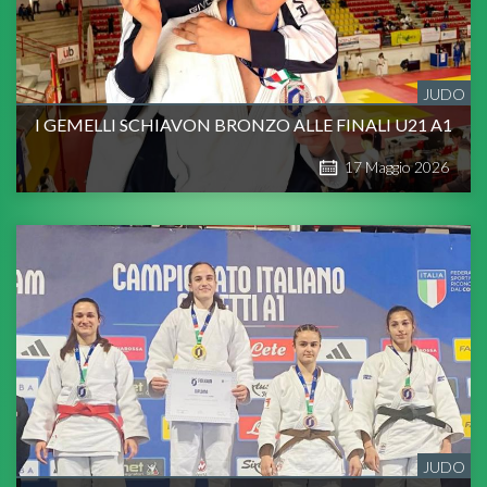
JUDO
I GEMELLI SCHIAVON BRONZO ALLE FINALI U21 A1
17
Maggio
2026
JUDO