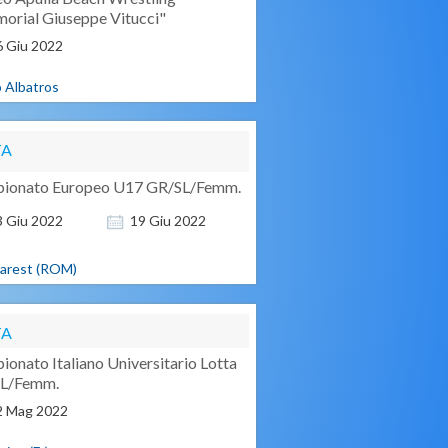
orial Giuseppe Vitucci"
6
Giu
2022
o Albatros
TA
ionato Europeo U17 GR/SL/Femm.
3
Giu
2022
19
Giu
2022
arest (ROM)
TA
onato Italiano Universitario Lotta
L/Femm.
2
Mag
2022