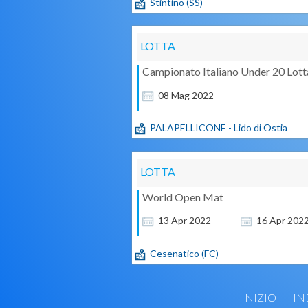
Stintino (SS)
LOTTA
Campionato Italiano Under 20 Lot
08
Mag
2022
PALAPELLICONE - Lido di Ostia
LOTTA
World Open Mat
13
Apr
2022
16
Apr
202
Cesenatico (FC)
INIZIO
IN