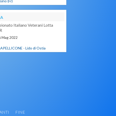
ino (Fr)
TA
onato Italiano Veterani Lotta
R
6
Mag
2022
APELLICONE - Lido di Ostia
ANTI
FINE