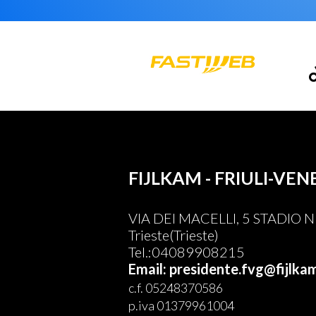
FIJLKAM - FRIULI-VEN
VIA DEI MACELLI, 5 STADIO
Trieste(Trieste)
Tel.:04089908215
Email: presidente.fvg@fijlkam
c.f. 05248370586
p.iva 01379961004