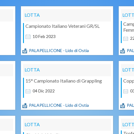
LOTTA
LOT
Campi
Campionato Italiano Veterani GR/SL
Femm
10
Feb
2023
2
PALAPELLICONE - Lido di Ostia
PAL
LOTTA
LOT
15° Campionato Italiano di Grappling
Copp
04
Dic
2022
0
PALAPELLICONE - Lido di Ostia
PAL
LOTTA
LOT
Trof