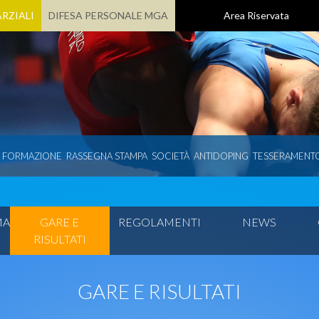
RZIALI
DIFESA PERSONALE MGA
Area Riservata
E FORMAZIONE
RASSEGNA STAMPA
SOCIETÀ
ANTIDOPING
TESSERAMENT
MA
GARE E
REGOLAMENTI
NEWS
RISULTATI
GARE E RISULTATI