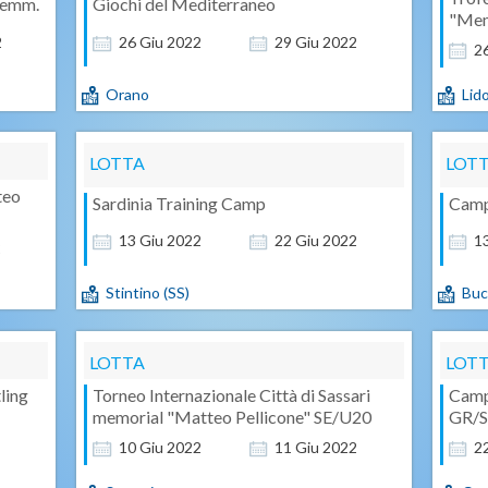
Femm.
Giochi del Mediterraneo
"Mem
2
26
Giu
2022
29
Giu
2022
2
Orano
Lid
LOTTA
LOT
teo
Sardinia Training Camp
Camp
13
Giu
2022
22
Giu
2022
1
2
Stintino (SS)
Buc
LOTTA
LOT
ling
Torneo Internazionale Città di Sassari
Campi
memorial "Matteo Pellicone" SE/U20
GR/S
10
Giu
2022
11
Giu
2022
2