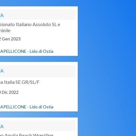
TA
onato Italiano Assoluto SL e
inile
2
Gen
2023
APELLICONE - Lido di Ostia
TA
a Italia SE GR/SL/F
3
Dic
2022
APELLICONE - Lido di Ostia
TA
eo Apulia Beach Wrestling