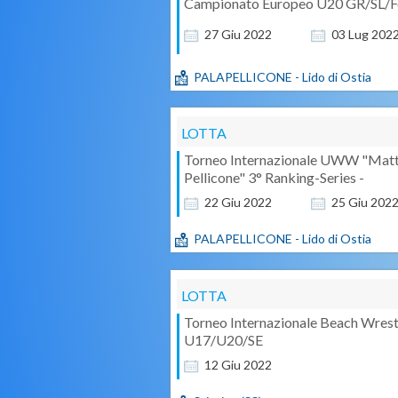
Campionato Europeo U20 GR/SL/
27
Giu
2022
03
Lug
202
PALAPELLICONE - Lido di Ostia
LOTTA
Torneo Internazionale UWW "Mat
Pellicone" 3° Ranking-Series -
22
Giu
2022
25
Giu
202
PALAPELLICONE - Lido di Ostia
LOTTA
Torneo Internazionale Beach Wrest
U17/U20/SE
12
Giu
2022