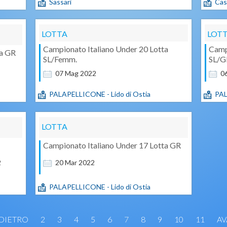
Sassari
Cass
LOTTA
LOT
Campionato Italiano Under 20 Lotta
Campi
ta GR
SL/Femm.
SL/G
07
Mag
2022
0
PALAPELLICONE - Lido di Ostia
PAL
LOTTA
Campionato Italiano Under 17 Lotta GR
2
20
Mar
2022
PALAPELLICONE - Lido di Ostia
DIETRO
2
3
4
5
6
7
8
9
10
11
AV