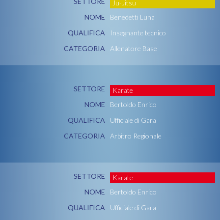
SETTORE
Ju-Jitsu
NOME
Benedetti Luna
QUALIFICA
Insegnante tecnico
CATEGORIA
Allenatore Base
SETTORE
Karate
NOME
Bertoldo Enrico
QUALIFICA
Ufficiale di Gara
CATEGORIA
Arbitro Regionale
SETTORE
Karate
NOME
Bertoldo Enrico
QUALIFICA
Ufficiale di Gara