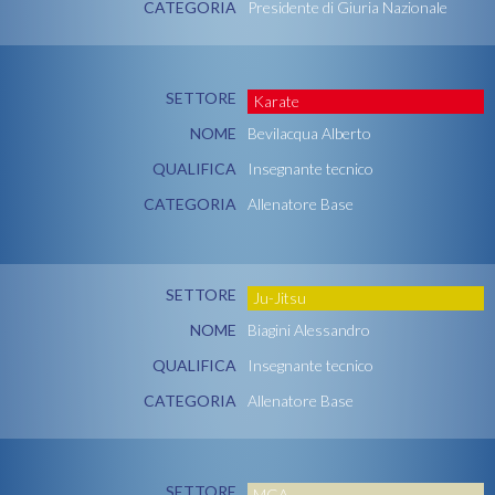
CATEGORIA
Presidente di Giuria Nazionale
SETTORE
Karate
NOME
Bevilacqua Alberto
QUALIFICA
Insegnante tecnico
CATEGORIA
Allenatore Base
SETTORE
Ju-Jitsu
NOME
Biagini Alessandro
QUALIFICA
Insegnante tecnico
CATEGORIA
Allenatore Base
SETTORE
MGA