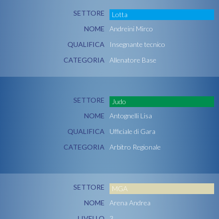
SETTORE
Lotta
NOME
Andreini Mirco
QUALIFICA
Insegnante tecnico
CATEGORIA
Allenatore Base
SETTORE
Judo
NOME
Antognelli Lisa
QUALIFICA
Ufficiale di Gara
CATEGORIA
Arbitro Regionale
SETTORE
MGA
NOME
Arena Andrea
LIVELLO
3