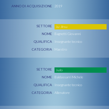
ANNO DI ACQUISIZIONE
2019
SETTORE
Ju-Jitsu
NOME
Bagnetti Giovanni
QUALIFICA
Insegnante tecnico
CATEGORIA
Maestro
SETTORE
Judo
NOME
Baldassarri Michele
QUALIFICA
Insegnante tecnico
CATEGORIA
Allenatore