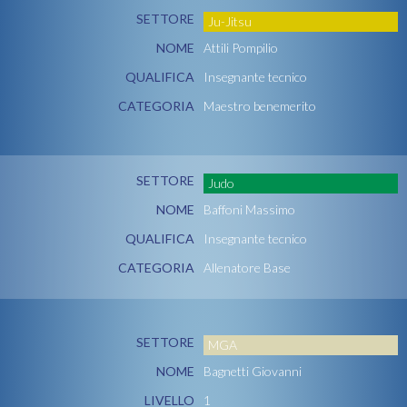
SETTORE
Ju-Jitsu
NOME
Attili Pompilio
QUALIFICA
Insegnante tecnico
CATEGORIA
Maestro benemerito
SETTORE
Judo
NOME
Baffoni Massimo
QUALIFICA
Insegnante tecnico
CATEGORIA
Allenatore Base
SETTORE
MGA
NOME
Bagnetti Giovanni
LIVELLO
1