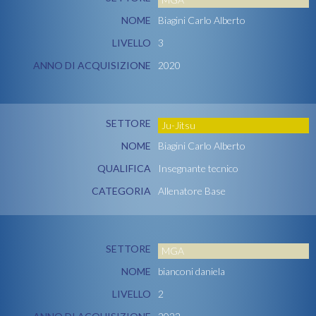
NOME
Biagini Carlo Alberto
LIVELLO
3
ANNO DI ACQUISIZIONE
2020
SETTORE
Ju-Jitsu
NOME
Biagini Carlo Alberto
QUALIFICA
Insegnante tecnico
CATEGORIA
Allenatore Base
SETTORE
MGA
NOME
bianconi daniela
LIVELLO
2