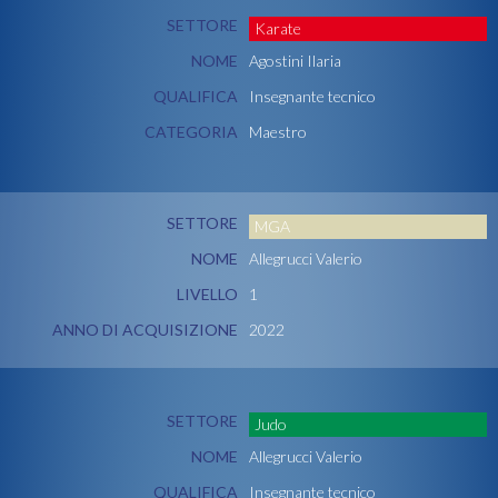
SETTORE
Karate
NOME
Agostini Ilaria
QUALIFICA
Insegnante tecnico
CATEGORIA
Maestro
SETTORE
MGA
NOME
Allegrucci Valerio
LIVELLO
1
ANNO DI ACQUISIZIONE
2022
SETTORE
Judo
NOME
Allegrucci Valerio
QUALIFICA
Insegnante tecnico