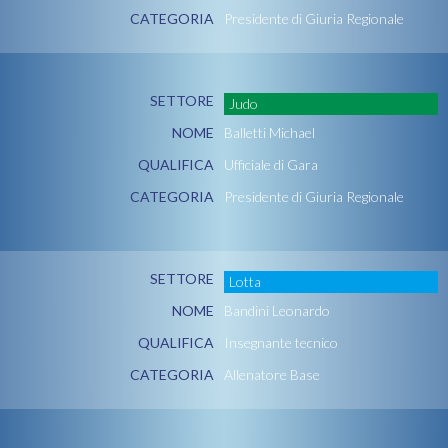
CATEGORIA
Presidente di Giuria Regionale
SETTORE
Judo
NOME
Balletti Michael
QUALIFICA
Ufficiale di Gara
CATEGORIA
Presidente di Giuria Regionale
SETTORE
Lotta
NOME
Bandini Leonardo
QUALIFICA
Insegnante tecnico
CATEGORIA
Allenatore Base