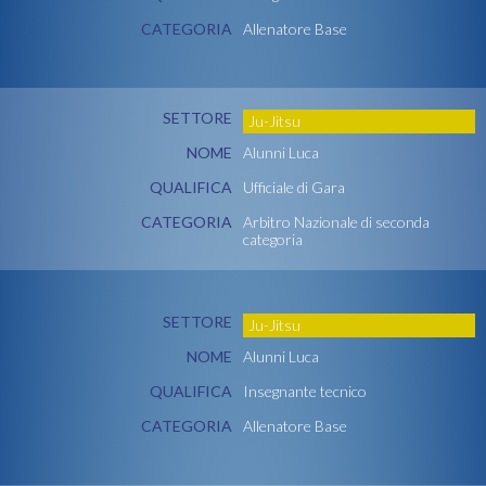
CATEGORIA
Allenatore Base
SETTORE
Ju-Jitsu
NOME
Alunni Luca
QUALIFICA
Ufficiale di Gara
CATEGORIA
Arbitro Nazionale di seconda
categoria
SETTORE
Ju-Jitsu
NOME
Alunni Luca
QUALIFICA
Insegnante tecnico
CATEGORIA
Allenatore Base