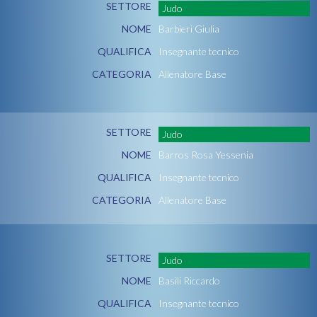
SETTORE
Judo
NOME
Barbieri Giulia
QUALIFICA
Insegnante tecnico
CATEGORIA
Allenatore Base
SETTORE
Judo
NOME
Barros Rosa Yessenia
QUALIFICA
Insegnante tecnico
CATEGORIA
Allenatore Base
SETTORE
Judo
NOME
Basili Riccardo
QUALIFICA
Insegnante tecnico