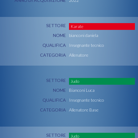
ANNO DI ACQUISIZIONE
2022
SETTORE
Karate
NOME
bianconi daniela
QUALIFICA
Insegnante tecnico
CATEGORIA
Allenatore
SETTORE
Judo
NOME
Bianconi Luca
QUALIFICA
Insegnante tecnico
CATEGORIA
Allenatore Base
SETTORE
Judo