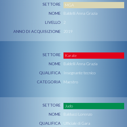
SETTORE
MGA
NOME
Baldelli Anna Grazia
LIVELLO
2
ANNO DI ACQUISIZIONE
2019
SETTORE
Karate
NOME
Baldelli Anna Grazia
QUALIFICA
Insegnante tecnico
CATEGORIA
Maestro
SETTORE
Judo
NOME
Balducci Lorenzo
QUALIFICA
Ufficiale di Gara