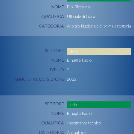
NOME
Bibi Riccardo
QUALIFICA
Ufficiale di Gara
CATEGORIA
Arbitro Nazionale di prima categoria
SETTORE
MGA
NOME
Binaglia Paolo
LIVELLO
2
ANNO DI ACQUISIZIONE
2022
SETTORE
Judo
NOME
Binaglia Paolo
QUALIFICA
Insegnante tecnico
CATEGORIA
Allenatore