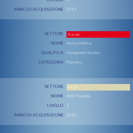
ANNO DI ACQUISIZIONE
2013
SETTORE
Karate
NOME
Arena Andrea
QUALIFICA
Insegnante tecnico
CATEGORIA
Maestro
SETTORE
MGA
NOME
Attili Pompilio
LIVELLO
3
ANNO DI ACQUISIZIONE
2018