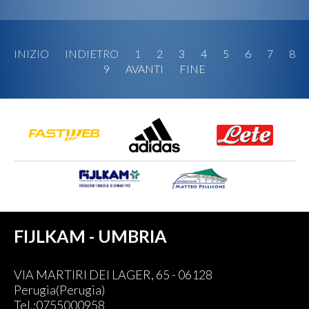
INIZIO
INDIETRO
1
2
3
4
5
6
7
8
9
AVANTI
FINE
FIJLKAM - UMBRIA
VIA MARTIRI DEI LAGER, 65 - 06128
Perugia(Perugia)
Tel.:0755000958