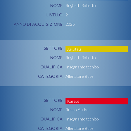
NOME
Rughetti Roberto
LIVELLO
2
ANNO DI ACQUISIZIONE
2025
SETTORE
Ju-Jitsu
NOME
Rughetti Roberto
QUALIFICA
Insegnante tecnico
CATEGORIA
Allenatore Base
SETTORE
Karate
NOME
Russo Andrea
QUALIFICA
Insegnante tecnico
CATEGORIA
Allenatore Base