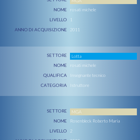
MGA
NOME
rosati michele
LIVELLO
1
ANNO DI ACQUISIZIONE
2011
SETTORE
Lotta
NOME
rosati michele
QUALIFICA
Insegnante tecnico
CATEGORIA
Istruttore
SETTORE
MGA
NOME
Rosenbleck Roberto Maria
LIVELLO
2