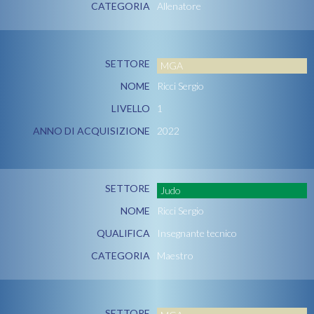
CATEGORIA
Allenatore
SETTORE
MGA
NOME
Ricci Sergio
LIVELLO
1
ANNO DI ACQUISIZIONE
2022
SETTORE
Judo
NOME
Ricci Sergio
QUALIFICA
Insegnante tecnico
CATEGORIA
Maestro
SETTORE