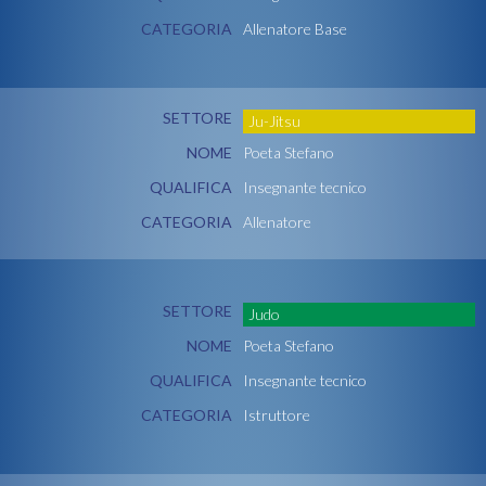
CATEGORIA
Allenatore Base
SETTORE
Ju-Jitsu
NOME
Poeta Stefano
QUALIFICA
Insegnante tecnico
CATEGORIA
Allenatore
SETTORE
Judo
NOME
Poeta Stefano
QUALIFICA
Insegnante tecnico
CATEGORIA
Istruttore