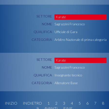
SETTORE
Karate
NOME
Sagrazzini Francesco
QUALIFICA
Ufficiale di Gara
CATEGORIA
Arbitro Nazionale di prima categoria
SETTORE
Karate
NOME
Sagrazzini Francesco
QUALIFICA
Insegnante tecnico
CATEGORIA
Allenatore Base
INIZIO
INDIETRO
1
2
3
4
5
6
7
8
9
AVANTI
FINE