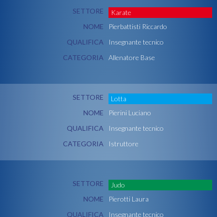
SETTORE
Karate
NOME
Pierbattisti Riccardo
QUALIFICA
Insegnante tecnico
CATEGORIA
Allenatore Base
SETTORE
Lotta
NOME
Pierini Luciano
QUALIFICA
Insegnante tecnico
CATEGORIA
Istruttore
SETTORE
Judo
NOME
Pierotti Laura
QUALIFICA
Insegnante tecnico