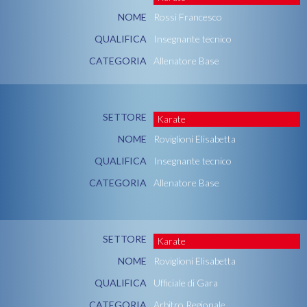
NOME
Rossi Francesco
QUALIFICA
Insegnante tecnico
CATEGORIA
Allenatore Base
SETTORE
Karate
NOME
Roviglioni Elisabetta
QUALIFICA
Insegnante tecnico
CATEGORIA
Allenatore Base
SETTORE
Karate
NOME
Roviglioni Elisabetta
QUALIFICA
Ufficiale di Gara
CATEGORIA
Arbitro Regionale