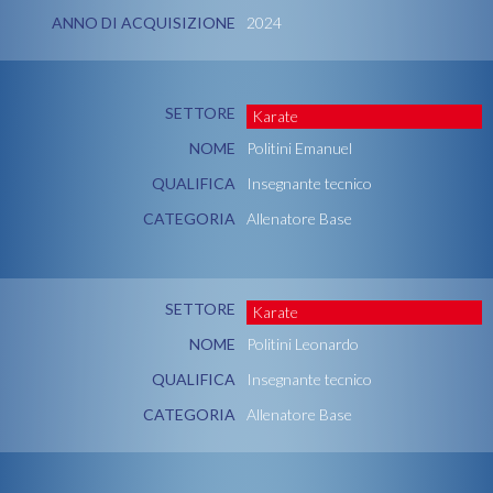
ANNO DI ACQUISIZIONE
2024
SETTORE
Karate
NOME
Politini Emanuel
QUALIFICA
Insegnante tecnico
CATEGORIA
Allenatore Base
SETTORE
Karate
NOME
Politini Leonardo
QUALIFICA
Insegnante tecnico
CATEGORIA
Allenatore Base