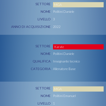
SETTORE
MGA
NOME
Politini Daniele
LIVELLO
3
ANNO DI ACQUISIZIONE
2022
SETTORE
Karate
NOME
Politini Daniele
QUALIFICA
Insegnante tecnico
CATEGORIA
Allenatore Base
SETTORE
MGA
NOME
Politini Emanuel
LIVELLO
1