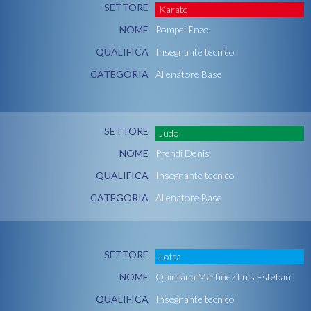
SETTORE
Karate
NOME
Pompei Enzo
QUALIFICA
Insegnante tecnico
CATEGORIA
Allenatore Base
SETTORE
Judo
NOME
Prendi Denis
QUALIFICA
Insegnante tecnico
CATEGORIA
Allenatore Base
SETTORE
Lotta
NOME
Quintana Martinez Luis Esteban
QUALIFICA
Insegnante tecnico