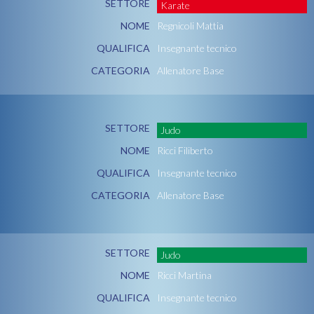
SETTORE
Karate
NOME
Regnicoli Mattia
QUALIFICA
Insegnante tecnico
CATEGORIA
Allenatore Base
SETTORE
Judo
NOME
Ricci Filiberto
QUALIFICA
Insegnante tecnico
CATEGORIA
Allenatore Base
SETTORE
Judo
NOME
Ricci Martina
QUALIFICA
Insegnante tecnico