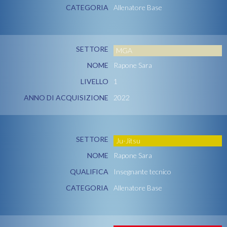
CATEGORIA
Allenatore Base
SETTORE
MGA
NOME
Rapone Sara
LIVELLO
1
ANNO DI ACQUISIZIONE
2022
SETTORE
Ju-Jitsu
NOME
Rapone Sara
QUALIFICA
Insegnante tecnico
CATEGORIA
Allenatore Base