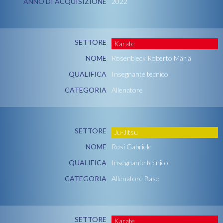
ANNO DI ACQUISIZIONE
2022
SETTORE
Karate
NOME
Rosenbleck Roberto Maria
QUALIFICA
Insegnante tecnico
CATEGORIA
Allenatore
SETTORE
Ju-Jitsu
NOME
Rosi Gabriele
QUALIFICA
Insegnante tecnico
CATEGORIA
Allenatore Base
SETTORE
Karate