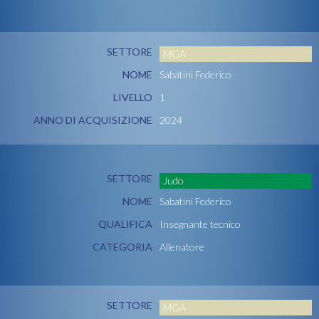
SETTORE
MGA
NOME
Sabatini Federico
LIVELLO
1
ANNO DI ACQUISIZIONE
2024
SETTORE
Judo
NOME
Sabatini Federico
QUALIFICA
Insegnante tecnico
CATEGORIA
Allenatore
SETTORE
MGA