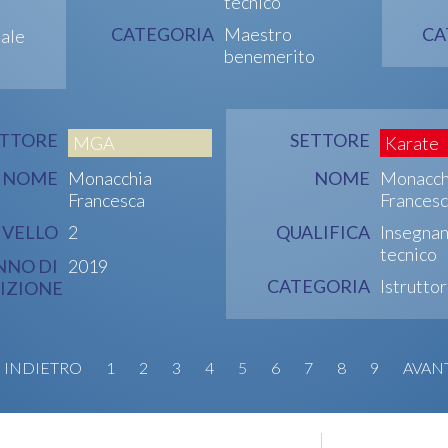
tecnico
CATEGORIA
Maestro
CA
nale
benemerito
ETTORE
SETTORE
MGA
Karate
NOME
Monacchia
NOME
Monacch
Francesca
Francesc
IVELLO
2
QUALIFICA
Insegna
tecnico
NNO DI
2019
CATEGORIA
Istrutto
IZIONE
INDIETRO
1
2
3
4
5
6
7
8
9
AVAN