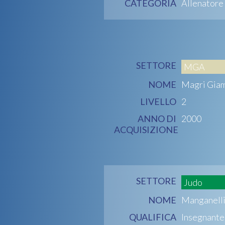
CATEGORIA
Allenatore
SETTORE
MGA
NOME
Magri Gia
LIVELLO
2
ANNO DI
2000
ACQUISIZIONE
SETTORE
Judo
NOME
Manganell
QUALIFICA
Insegnante