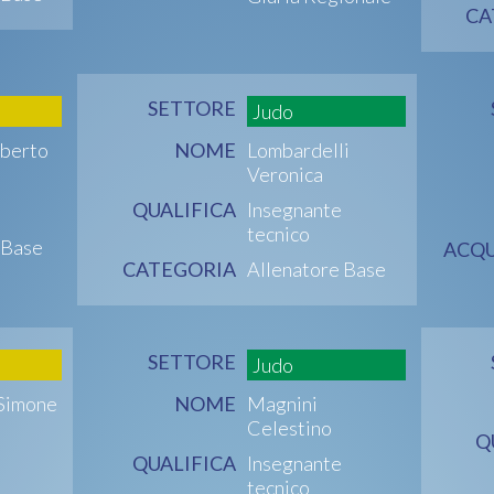
CA
SETTORE
Judo
oberto
NOME
Lombardelli
Veronica
QUALIFICA
Insegnante
tecnico
 Base
ACQU
CATEGORIA
Allenatore Base
SETTORE
Judo
Simone
NOME
Magnini
Celestino
Q
QUALIFICA
Insegnante
tecnico