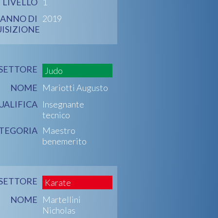
LIVELLO
1
ANNO DI
2019
ISIZIONE
SETTORE
Judo
NOME
Mariotti Augusto
UALIFICA
Insegnante
tecnico
TEGORIA
Maestro
benemerito
SETTORE
Karate
NOME
Martellini
Nicholas