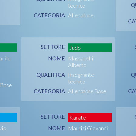
Q
tecnico
CATEGORIA
Allenatore
CA
SETTORE
Judo
anilo
NOME
Massarelli
Alberto
QUALIFICA
Insegnante
Q
tecnico
 Base
CATEGORIA
Allenatore Base
CA
SETTORE
Karate
vio
NOME
Maurizi Giovanni