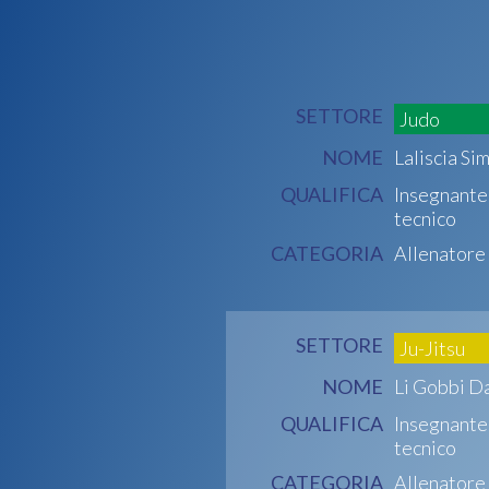
SETTORE
Judo
NOME
Laliscia Si
QUALIFICA
Insegnante
tecnico
CATEGORIA
Allenatore
SETTORE
Ju-Jitsu
NOME
Li Gobbi D
QUALIFICA
Insegnante
tecnico
CATEGORIA
Allenatore