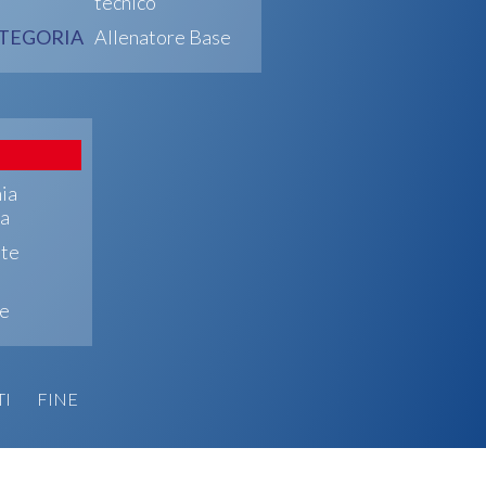
tecnico
TEGORIA
Allenatore Base
ia
a
nte
re
TI
FINE