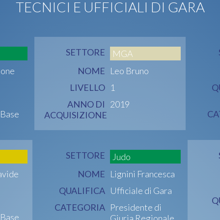
TECNICI E UFFICIALI DI GARA
SETTORE
MGA
mone
NOME
Leo Bruno
LIVELLO
1
Q
ANNO DI
2019
 Base
CA
ACQUISIZIONE
SETTORE
Judo
avide
NOME
Lignini Francesca
QUALIFICA
Ufficiale di Gara
Q
CATEGORIA
Presidente di
 Base
Giuria Regionale