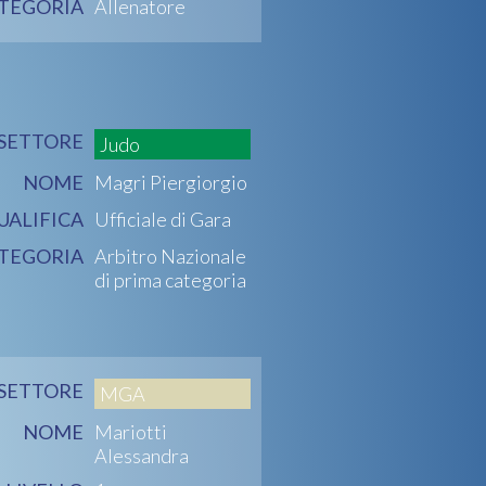
TEGORIA
Allenatore
SETTORE
Judo
NOME
Magri Piergiorgio
UALIFICA
Ufficiale di Gara
TEGORIA
Arbitro Nazionale
di prima categoria
SETTORE
MGA
NOME
Mariotti
Alessandra