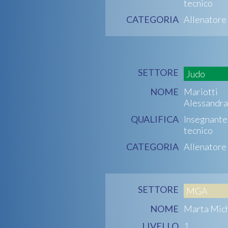
tecnico
CATEGORIA
Allenatore
SETTORE
Judo
NOME
Mariotti
Alessandra
QUALIFICA
Insegnante
tecnico
CATEGORIA
Allenatore
SETTORE
MGA
NOME
Marta Mic
LIVELLO
1