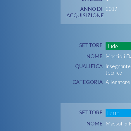
ANNO DI
2019
ACQUISIZIONE
SETTORE
Judo
NOME
Mascioli D
QUALIFICA
Insegnante
tecnico
CATEGORIA
Allenatore
SETTORE
Lotta
NOME
Massoli Sil