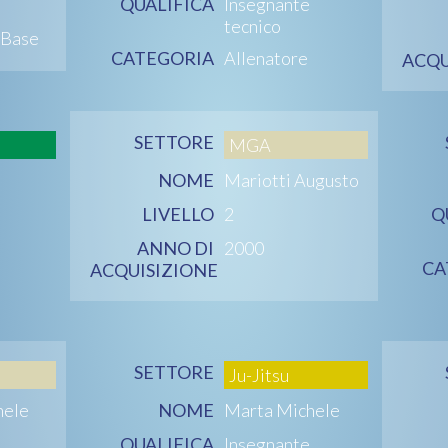
QUALIFICA
Insegnante
tecnico
 Base
CATEGORIA
Allenatore
ACQU
SETTORE
MGA
NOME
Mariotti Augusto
LIVELLO
2
Q
ANNO DI
2000
CA
ACQUISIZIONE
SETTORE
Ju-Jitsu
hele
NOME
Marta Michele
QUALIFICA
Insegnante