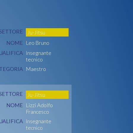
SETTORE
Ju-Jitsu
NOME
Leo Bruno
UALIFICA
Insegnante
tecnico
TEGORIA
Maestro
SETTORE
Ju-Jitsu
NOME
Lizzi Adolfo
Francesco
UALIFICA
Insegnante
tecnico