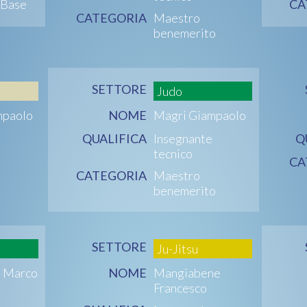
 Base
CA
CATEGORIA
Maestro
benemerito
SETTORE
Judo
mpaolo
NOME
Magri Giampaolo
QUALIFICA
Insegnante
Q
tecnico
CA
CATEGORIA
Maestro
benemerito
SETTORE
Ju-Jitsu
i Marco
NOME
Mangiabene
Francesco