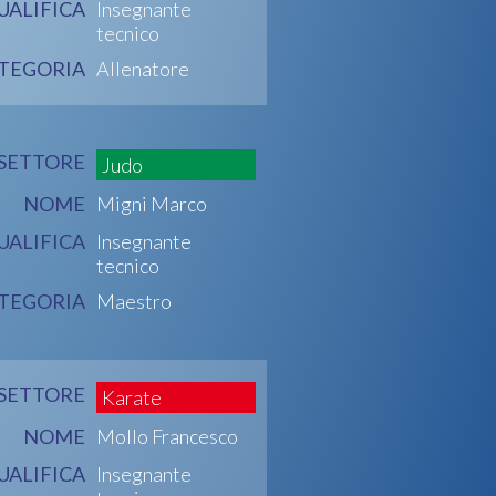
UALIFICA
Insegnante
tecnico
TEGORIA
Allenatore
SETTORE
Judo
NOME
Migni Marco
UALIFICA
Insegnante
tecnico
TEGORIA
Maestro
SETTORE
Karate
NOME
Mollo Francesco
UALIFICA
Insegnante