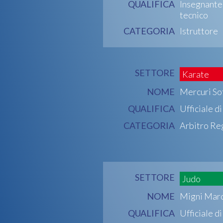
QUALIFICA
Insegnante
tecnico
CATEGORIA
Istruttore
SETTORE
Karate
NOME
Mercuri So
QUALIFICA
Ufficiale d
CATEGORIA
Arbitro Re
SETTORE
Judo
NOME
Migni Mar
QUALIFICA
Ufficiale d