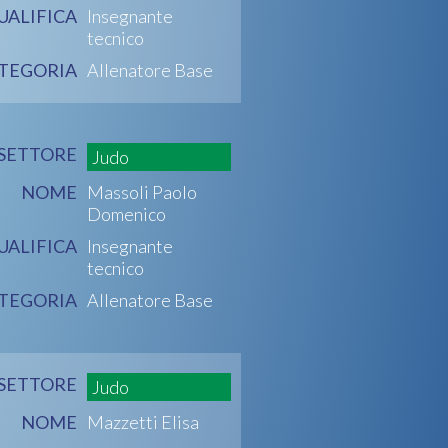
UALIFICA
Insegnante
tecnico
TEGORIA
Allenatore Base
SETTORE
Judo
NOME
Massoli Paolo
Domenico
UALIFICA
Insegnante
tecnico
TEGORIA
Allenatore Base
SETTORE
Judo
NOME
Mazzetti Elisa