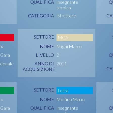
QUALIFICA
Insegnante
Q
tecnico
CATEGORIA
Istruttore
CA
SETTORE
MGA
fia
NOME
Migni Marco
i Gara
LIVELLO
2
Q
gionale
ANNO DI
2011
CA
ACQUISIZIONE
SETTORE
Lotta
co
NOME
Molfino Mario
i Gara
QUALIFICA
Insegnante
Q