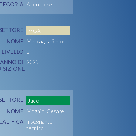
TEGORIA
Allenatore
SETTORE
MGA
NOME
Maccaglia Simone
LIVELLO
2
ANNO DI
2025
ISIZIONE
SETTORE
Judo
NOME
Magnini Cesare
UALIFICA
Insegnante
tecnico