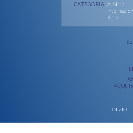
CATEGORIA
Arbitro
Internazio
Kata
S
L
A
ACQUIS
INIZIO