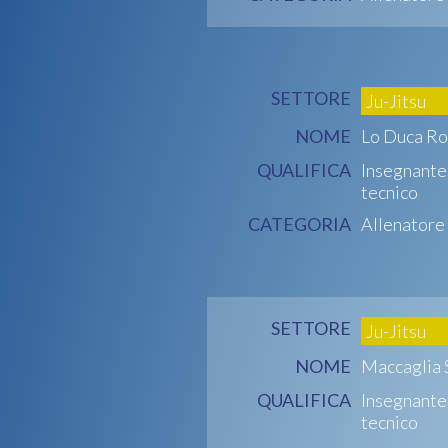
SETTORE
Ju-Jitsu
NOME
Lo Duca R
QUALIFICA
Insegnante
tecnico
CATEGORIA
Allenatore
SETTORE
Ju-Jitsu
NOME
Maccaglia 
QUALIFICA
Insegnante
tecnico