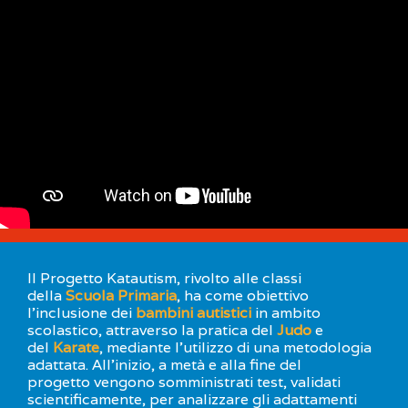
Gare e Risultati
Albi Federali
Arbitri
Lotta
La disciplina
News
Gare e Risultati
Attività Didattica
Albi Federali
Karate
La disciplina
News
Gare e Risultati
Attività Didattica
Albi Federali
Arti marziali
Il Progetto Katautism, rivolto alle classi
Aikido
della
Scuola Primaria
, ha come obiettivo
Ju Jitsu
l'inclusione dei
bambini autistici
in ambito
Sumo
scolastico, attraverso la pratica del
Judo
e
Capoeira
del
Karate
, mediante l'utilizzo di una metodologia
adattata. All'inizio, a metà e alla fine del
Grappling
progetto vengono somministrati test, validati
BJJ
scientificamente, per analizzare gli adattamenti
Pancrazio/Pankration