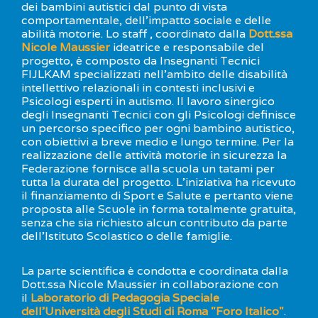
dei bambini autistici dal punto di vista
S'istrumpa
comportamentale, dell'impatto sociale e delle
News
abilità motorie. Lo staff , coordinato dalla
Dott.ssa
Calendario Attività
Nicole Maussier
ideatrice e responsabile del
Difesa Personale MGA
progetto, è composto da Insegnanti Tecnici
La disciplina
FIJLKAM specializzati nell'ambito delle disabilità
News
intellettivo relazionali in contesti inclusivi e
Merchandising
Psicologi esperti in autismo. Il lavoro sinergico
Mappa del sito
degli Insegnanti Tecnici con gli Psicologi definisce
Cerca
un percorso specifico per ogni bambino autistico,
Contatti
con obiettivi a breve medio e lungo termine. Per la
News
realizzazione delle attività motorie in sicurezza la
Cookies Accept
Federazione fornisce alla scuola un tatami per
Newsletter
tutta la durata del progetto. L'iniziativa ha ricevuto
Catalogo formativo
il finanziamento di Sport e Salute e pertanto viene
Webinar
proposta alle Scuole in forma totalmente gratuita,
Corsi Monotematici
senza che sia richiesto alcun contributo da parte
dell'Istituto Scolastico o delle famiglie.
Corsi di Specializzazione
Corsi FIJLKAM-FISDIR
Corsi Preparatore Fisico
La parte scientifica è condotta e coordinata dalla
Edutraining class - Didattica infantile
Dott.ssa Nicole Maussier in collaborazione con
Corso dirigenti sportivi
il
Laboratorio di Pedagogia Speciale
Corso Direttore di Gara
dell'Università degli Studi di Roma "Foro Italico"
.