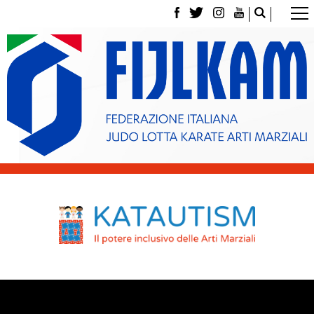
La Federazione
Tesseramento
Contatti
Norme e modulistica Affiliazioni e Tesseramenti
Polizza Assicurativa
Classifica Società Sportive con più di 100 atleti
tesserati
Azzurri
Giustizia Sportiva
Gare e Risultati
Archivio eventi
Dove siamo
Media
Partners
Trasparenza
Judo
La disciplina
News
Attività Didattica