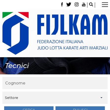
La Federazione
Tesseramento
Contatti
Norme e modulistica Affiliazioni e Tesseramenti
Polizza Assicurativa
Classifica Società Sportive con più di 100 atleti
tesserati
Azzurri
Giustizia Sportiva
Gare e Risultati
Tecnici
Archivio eventi
Dove siamo
Media
Partners
Trasparenza
Judo
La disciplina
Settore
News
Attività Didattica
CERCA
PULISCI