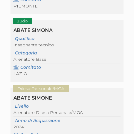
S'istrumpa
PIEMONTE
News
Calendario Attività
Judo
Difesa Personale MGA
La disciplina
ABATE SIMONA
News
Qualifica
Merchandising
Insegnante tecnico
Mappa del sito
Cerca
Categoria
Contatti
Allenatore Base
News
Comitato
Cookies Accept
LAZIO
Newsletter
Catalogo formativo
Webinar
Difesa Personale/MGA
Corsi Monotematici
ABATE SIMONE
Corsi di Specializzazione
Corsi FIJLKAM-FISDIR
Livello
Corsi Preparatore Fisico
Allenatore Difesa Personale/MGA
Edutraining class - Didattica infantile
Anno di Acquisizione
Corso dirigenti sportivi
2024
Corso Direttore di Gara