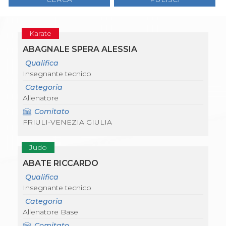
Gare e Risultati
Albi Federali
Arbitri
Lotta
Karate
La disciplina
ABAGNALE SPERA ALESSIA
News
Gare e Risultati
Qualifica
Attività Didattica
Insegnante tecnico
Albi Federali
Categoria
Karate
Allenatore
La disciplina
News
Comitato
Gare e Risultati
FRIULI-VENEZIA GIULIA
Attività Didattica
Albi Federali
Judo
Arti marziali
Aikido
ABATE RICCARDO
Ju Jitsu
Qualifica
Sumo
Insegnante tecnico
Capoeira
Categoria
Grappling
Allenatore Base
BJJ
Pancrazio/Pankration
Comitato