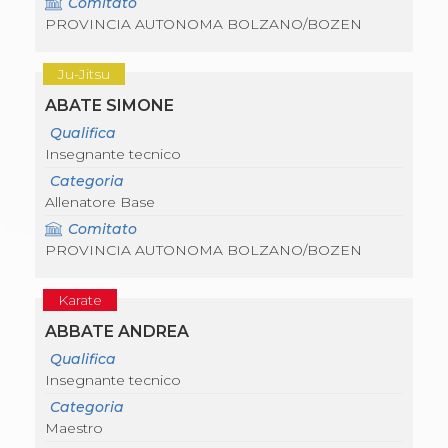
Comitato
Abilitazioni
PROVINCIA AUTONOMA BOLZANO/BOZEN
Sportello Fiscale
News
Modulistica
Ju-Jitsu
FAQ
Quesiti fiscali
ABATE SIMONE
Sostenibilità
Qualifica
Documenti
Insegnante tecnico
Categoria
Allenatore Base
Comitato
PROVINCIA AUTONOMA BOLZANO/BOZEN
Karate
ABBATE ANDREA
Qualifica
Insegnante tecnico
Categoria
Maestro