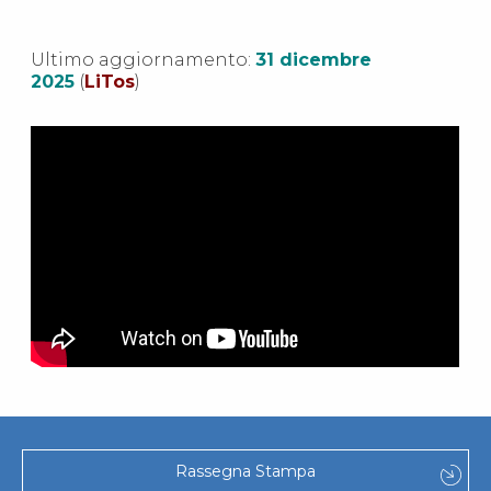
Ultimo aggiornamento:
31 dicembre
2025
(
LiTos
)
Rassegna Stampa