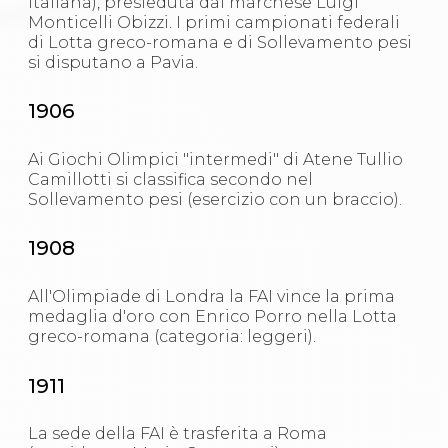
Gare e Risultati
Italiana), presieduta dal marchese Luigi
Albi Federali
Monticelli Obizzi. I primi campionati federali
Arbitri
di Lotta greco-romana e di Sollevamento pesi
Lotta
si disputano a Pavia.
La disciplina
News
1906
Gare e Risultati
Attività Didattica
Ai Giochi Olimpici "intermedi" di Atene Tullio
Albi Federali
Camillotti si classifica secondo nel
Karate
Sollevamento pesi (esercizio con un braccio).
La disciplina
News
Gare e Risultati
1908
Attività Didattica
Albi Federali
All'Olimpiade di Londra la FAI vince la prima
Arti marziali
medaglia d'oro con Enrico Porro nella Lotta
Aikido
greco-romana (categoria: leggeri).
Ju Jitsu
Sumo
Capoeira
1911
Grappling
BJJ
La sede della FAI è trasferita a Roma
Pancrazio/Pankration