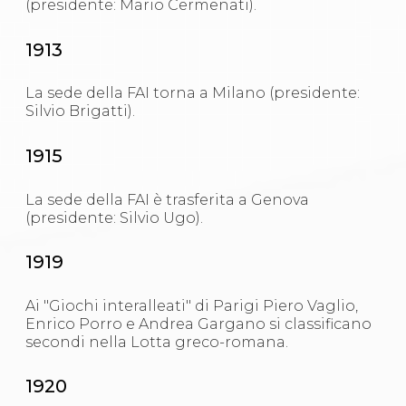
(presidente: Mario Cermenati).
S'istrumpa
News
1913
Calendario Attività
Difesa Personale MGA
La disciplina
La sede della FAI torna a Milano (presidente:
News
Silvio Brigatti).
Merchandising
Mappa del sito
1915
Cerca
Contatti
News
La sede della FAI è trasferita a Genova
Cookies Accept
(presidente: Silvio Ugo).
Newsletter
Catalogo formativo
1919
Webinar
Corsi Monotematici
Corsi di Specializzazione
Ai "Giochi interalleati" di Parigi Piero Vaglio,
Corsi FIJLKAM-FISDIR
Enrico Porro e Andrea Gargano si classificano
Corsi Preparatore Fisico
secondi nella Lotta greco-romana.
Edutraining class - Didattica infantile
Corso dirigenti sportivi
1920
Corso Direttore di Gara