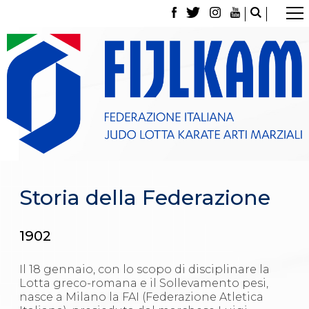
La Federazione
Tesseramento
Contatti
Norme e modulistica Affiliazioni e Tesseramenti
Polizza Assicurativa
Classifica Società Sportive con più di 100 atleti
tesserati
Azzurri
Giustizia Sportiva
Gare e Risultati
Archivio eventi
Storia della Federazione
Dove siamo
Media
Partners
1902
Trasparenza
Judo
La disciplina
Il 18 gennaio, con lo scopo di disciplinare la
News
Lotta greco-romana e il Sollevamento pesi,
Attività Didattica
nasce a Milano la FAI (Federazione Atletica