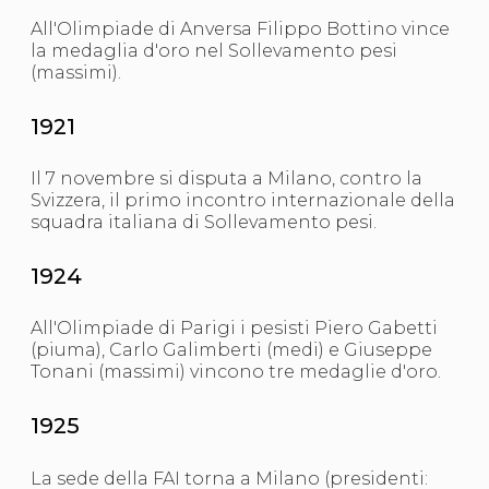
Abilitazioni
Sportello Fiscale
All'Olimpiade di Anversa Filippo Bottino vince
News
la medaglia d'oro nel Sollevamento pesi
Modulistica
(massimi).
FAQ
Quesiti fiscali
1921
Sostenibilità
Documenti
Il 7 novembre si disputa a Milano, contro la
Svizzera, il primo incontro internazionale della
squadra italiana di Sollevamento pesi.
1924
All'Olimpiade di Parigi i pesisti Piero Gabetti
(piuma), Carlo Galimberti (medi) e Giuseppe
Tonani (massimi) vincono tre medaglie d'oro.
1925
La sede della FAI torna a Milano (presidenti: