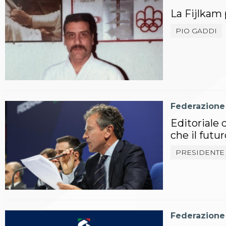
Whistleblowing
La Fijlkam
Judo
La disciplina
PIO GADDI
News
Attività Didattica
Gare e Risultati
Albi Federali
Arbitri
Lotta
La disciplina
Federazione
News
Editoriale 
Gare e Risultati
che il futu
Attività Didattica
Albi Federali
PRESIDENTE
Karate
La disciplina
News
Gare e Risultati
Attività Didattica
Albi Federali
Federazione
Arti marziali