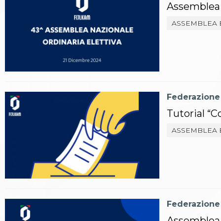
Assemblea 
Aikido
Ju Jitsu
ASSEMBLEA 
Sumo
Capoeira
Grappling
BJJ
Pancrazio/Pankration
S'istrumpa
News
Federazione
Calendario Attività
Tutorial “C
Difesa Personale MGA
La disciplina
ASSEMBLEA 
News
Merchandising
Mappa del sito
Cerca
Contatti
News
Cookies Accept
Federazione
Newsletter
Assemblea 