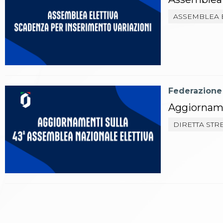
Catalogo formativo
Webinar
ASSEMBLEA 
Corsi Monotematici
Corsi di Specializzazione
Corsi FIJLKAM-FISDIR
Corsi Preparatore Fisico
Edutraining class - Didattica infantile
Corso dirigenti sportivi
Federazione
Corso Direttore di Gara
Abilitazioni
Aggiorname
Sportello Fiscale
DIRETTA ST
News
Modulistica
FAQ
Quesiti fiscali
Sostenibilità
Documenti