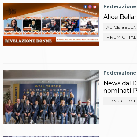
Polizza Assicurativa
Federazione
Classifica Società Sportive con più di 100 atleti
Alice Bella
tesserati
Azzurri
ALICE BELLA
Giustizia Sportiva
PREMIO ITAL
Protocollo udienze in videoconferenza
Documenti e Modulistica
Contatti
Provvedimenti in corso
Sentenze Giudice Sportivo
Federazione
Sentenze Tribunale Federale
Sentenze Corte Sportiva e Federale di Appello
News dal 16
Sentenze di 1° Grado
nominati P
Sentenze CAF
Sentenze Tribunale Nazionale Arbitrato per lo
CONSIGLIO 
Sport
Dispositivi Tribunale Federale
Dispositivi Corte Sportiva e Federale di Appello
Spese per l’accesso alla Giustizia
Gare e Risultati