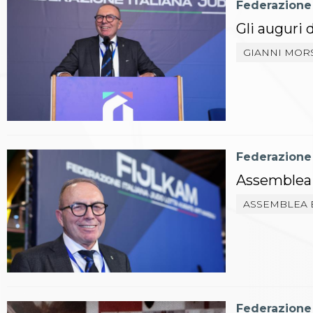
Federazione
Archivio eventi
Dove siamo
Gli auguri 
Comitati Regionali
GIANNI MOR
Società
La Federazione
Cerca Società Sportive
Media
Rassegna stampa
Pubblicazioni FIJLKAM
Libreria FIJLKAM
Federazione
Athlon.net
Rivista ATHLON
Assemblea E
Galleria Fotografica
ASSEMBLEA 
Video
Partners
Trasparenza
FIJLKAM trasparente
Amministrazione
Avvisi
Gare d’Appalto
Federazione