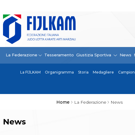
La Federazione
La FIJLKAM
Organigramma
Storia
Campioni di tutti i tempi
News
La Federazione
Tesseramento
Giustizia Sportiva
News
Carte Federali
Comunicazioni Federali
La FIJLKAM
Organigramma
Storia
Medagliere
Campioni 
Convenzioni
Centro Olimpico
Tecnici
Contatti
Safeguarding Policy
Home
La Federazione
News
Ufficiali di Gara
Antidoping e tutela sanitaria
News
Tesseramento
Contatti
Norme e modulistica Affiliazioni e Tesseramenti