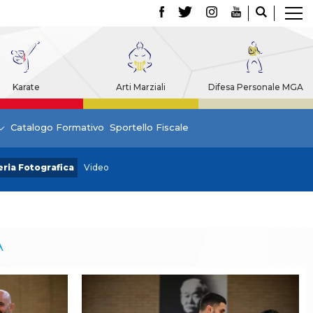
Karate
Arti Marziali
Difesa Personale MGA
Catalogo Formativo
Sportello Fiscale
eria Fotografica
Video
A