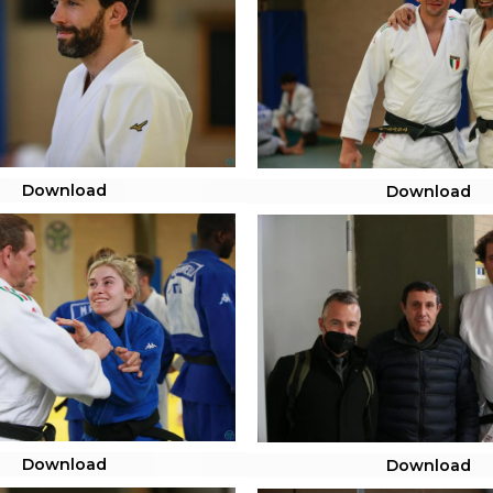
Download
Download
Download
Download