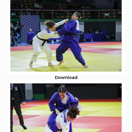
S'istrumpa
News
Calendario Attività
Difesa Personale MGA
La disciplina
News
Merchandising
Mappa del sito
Cerca
Contatti
News
Cookies Accept
Newsletter
Download
Catalogo formativo
Webinar
Corsi Monotematici
Corsi di Specializzazione
Corsi FIJLKAM-FISDIR
Corsi Preparatore Fisico
Edutraining class - Didattica infantile
Corso dirigenti sportivi
Corso Direttore di Gara