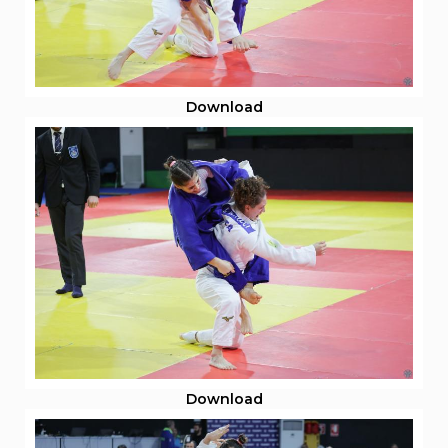
Abilitazioni
Sportello Fiscale
News
Modulistica
FAQ
Quesiti fiscali
Download
Sostenibilità
Documenti
Download