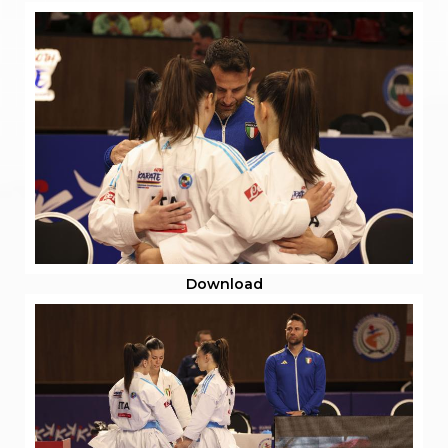
S'istrumpa
News
Calendario Attività
Difesa Personale MGA
La disciplina
News
Merchandising
Mappa del sito
Cerca
Contatti
News
Cookies Accept
Newsletter
Catalogo formativo
Download
Webinar
Corsi Monotematici
Corsi di Specializzazione
Corsi FIJLKAM-FISDIR
Corsi Preparatore Fisico
Edutraining class - Didattica infantile
Corso dirigenti sportivi
Corso Direttore di Gara