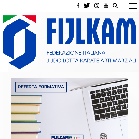
La Federazione
Tesseramento
Contatti
Norme e modulistica Affiliazioni e Tesseramenti
Polizza Assicurativa
Classifica Società Sportive con più di 100 atleti
tesserati
Azzurri
Giustizia Sportiva
Gare e Risultati
Archivio eventi
Dove siamo
Media
Partners
Trasparenza
Judo
La disciplina
News
Attività Didattica