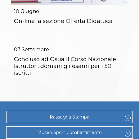
Gare e Risultati
Albi Federali
10
Giugno
Arbitri
Lotta
On-line la sezione Offerta Didattica
La disciplina
News
Gare e Risultati
Attività Didattica
07
Settembre
Albi Federali
Karate
Concluso ad Ostia il Corso Nazionale
La disciplina
Istruttori: domani gli esami per i 50
News
iscritti
Gare e Risultati
Attività Didattica
Albi Federali
Arti marziali
Aikido
Ju Jitsu
Sumo
Rassegna Stampa
Capoeira
Grappling
BJJ
Museo Sport Combattimento
Pancrazio/Pankration