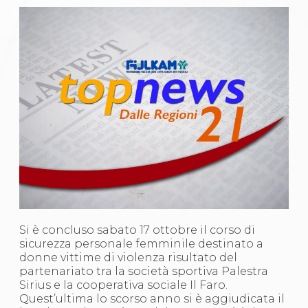
Gare e Risultati
Albi Federali
Arbitri
Lotta
La disciplina
News
Gare e Risultati
Attività Didattica
Albi Federali
Karate
La disciplina
News
Gare e Risultati
Attività Didattica
Albi Federali
Arti marziali
Aikido
Si è concluso sabato 17 ottobre il corso di
Ju Jitsu
sicurezza personale femminile destinato a
Sumo
donne vittime di violenza risultato del
Capoeira
partenariato tra la società sportiva Palestra
Grappling
Sirius e la cooperativa sociale Il Faro.
BJJ
Quest’ultima lo scorso anno si è aggiudicata il
Pancrazio/Pankration