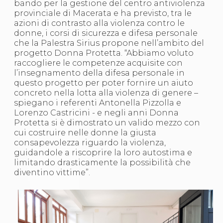
bando per la gestione del centro antiviolenza
S'istrumpa
provinciale di Macerata e ha previsto, tra le
News
azioni di contrasto alla violenza contro le
Calendario Attività
donne, i corsi di sicurezza e difesa personale
Difesa Personale MGA
che la Palestra Sirius propone nell’ambito del
La disciplina
progetto Donna Protetta. “Abbiamo voluto
News
raccogliere le competenze acquisite con
Merchandising
l’insegnamento della difesa personale in
Mappa del sito
questo progetto per poter fornire un aiuto
Cerca
concreto nella lotta alla violenza di genere –
Contatti
spiegano i referenti Antonella Pizzolla e
News
Lorenzo Castricini - e negli anni Donna
Cookies Accept
Protetta si è dimostrato un valido mezzo con
Newsletter
cui costruire nelle donne la giusta
Catalogo formativo
consapevolezza riguardo la violenza,
Webinar
guidandole a riscoprire la loro autostima e
Corsi Monotematici
limitando drasticamente la possibilità che
Corsi di Specializzazione
diventino vittime”.
Corsi FIJLKAM-FISDIR
Corsi Preparatore Fisico
Edutraining class - Didattica infantile
Corso dirigenti sportivi
Corso Direttore di Gara