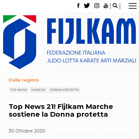
La Federazione
Tesseramento
Contatti
Norme e modulistica Affiliazioni e Tesseramenti
Polizza Assicurativa
Classifica Società Sportive con più di 100 atleti
tesserati
Azzurri
Giustizia Sportiva
Gare e Risultati
Dalle regioni
Archivio eventi
Dove siamo
TOP NEWS
MARCHE
DONNA PROTETTA
Media
Partners
Top News 21! Fijlkam Marche
Trasparenza
sostiene la Donna protetta
Judo
La disciplina
News
30
Ottobre
2020
Attività Didattica