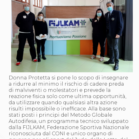
Abilitazioni
Sportello Fiscale
News
Modulistica
FAQ
Quesiti fiscali
Sostenibilità
Documenti
Donna Protetta si pone lo scopo di insegnare
a ridurre al minimo il rischio di cadere preda
di malviventi o molestatori e prevede la
reazione fisica solo come ultima opportunità,
da utilizzare quando qualsiasi altra azione
risulti impossibile o inefficace. Alla base sono
stati posti i principi del Metodo Globale
Autodifesa, un programma tecnico sviluppato
dalla FIJLKAM, Federazione Sportiva Nazionale
riconosciuta dal CONI e unico organo di