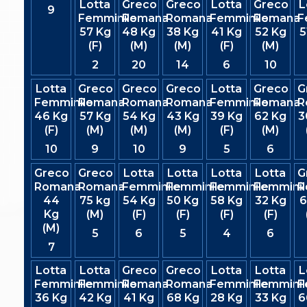
Lotta
Greco
Greco
Lotta
Greco
L
S'istrumpa
9
Femminile
Romana
Romana
Femminile
Romana
F
News
57 Kg
48 Kg
38 Kg
41 Kg
52 Kg
5
Calendario Attività
(F)
(M)
(M)
(F)
(M)
Difesa Personale MGA
La disciplina
2
20
14
6
10
News
Lotta
Greco
Greco
Greco
Lotta
Greco
G
Merchandising
Femminile
Romana
Romana
Romana
Femminile
Romana
R
Mappa del sito
46 Kg
57 Kg
54 Kg
43 Kg
39 Kg
62 Kg
3
Cerca
(F)
(M)
(M)
(M)
(F)
(M)
Contatti
News
10
9
10
9
5
6
Cookies Accept
Greco
Greco
Lotta
Lotta
Lotta
Lotta
G
Newsletter
Romana
Romana
Femminile
Femminile
Femminile
Femminil
R
Catalogo formativo
44
75 kg
54 Kg
50 Kg
58 Kg
32 Kg
6
Webinar
Kg
(M)
(F)
(F)
(F)
(F)
Corsi Monotematici
(M)
Corsi di Specializzazione
5
6
5
4
6
Corsi FIJLKAM-FISDIR
7
Corsi Preparatore Fisico
Edutraining class - Didattica infantile
Lotta
Lotta
Greco
Greco
Lotta
Lotta
L
Corso dirigenti sportivi
Femminile
Femminile
Romana
Romana
Femminile
Femminil
F
Corso Direttore di Gara
36 Kg
42 Kg
41 Kg
68 Kg
28 Kg
33 Kg
6