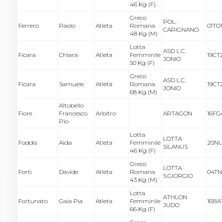
46 Kg (F)
Greco
POL.
Ferrero
Paolo
Atleta
Romana
01TO
CARIGNANO
48 Kg (M)
Lotta
ASD L.C.
Ficara
Chiara
Atleta
Femminile
19CT
JONIO
50 Kg (F)
Greco
ASD L.C.
Ficara
Samuele
Atleta
Romana
19CT
JONIO
68 Kg (M)
Altobello
Fiore
Francesco
Arbitro
ARTAGON
16FG
Pio
Lotta
LOTTA
Foddis
Aida
Atleta
Femminile
20NU
SILANUS
46 Kg (F)
Greco
LOTTA
Forti
Davide
Atleta
Romana
04TN
S.GIORGIO
43 Kg (M)
Lotta
ATHLON
Fortunato
Gaia Pia
Atleta
Femminile
16BA1
JUDO
66 Kg (F)