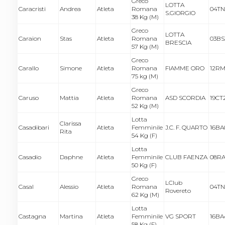
Greco
LOTTA
Caracristi
Andrea
Atleta
Romana
04TN
S.GIORGIO
38 Kg (M)
Greco
LOTTA
Caraion
Stas
Atleta
Romana
03BS
BRESCIA
57 Kg (M)
Greco
Carallo
Simone
Atleta
Romana
FIAMME ORO
12RM
75 kg (M)
Greco
Caruso
Mattia
Atleta
Romana
ASD SCORDIA
19CT
52 Kg (M)
Lotta
Clarissa
Casadibari
Atleta
Femminile
J.C. F. QUARTO
16BA
Rita
54 Kg (F)
Lotta
Casadio
Daphne
Atleta
Femminile
CLUB FAENZA
08RA
50 Kg (F)
Greco
LClub
Casal
Alessio
Atleta
Romana
04TN
Rovereto
62 Kg (M)
Lotta
Castagna
Martina
Atleta
Femminile
VG SPORT
16BA
58 Kg (F)