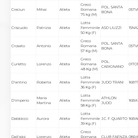
Greco
POL. SANTA
Creciun
Mihai
Atleta
Romana
05TV
BONA
75 kg (M)
Lotta
Criscuolo
Patrizia
Atleta
Femminile
ASD LIUZZI
15NA
50 Kg (F)
Greco
POL. SANTA
Crosato
Antonio
Atleta
Romana
05TV
BONA
57 Kg (M)
Greco
POL.
Curletto
Lorenzo
Atleta
Romana
01TO
CARIGNANO
48 Kg (M)
Lotta
D'antino
Roberta
Atleta
Femminile
JUDO TRANI
16BT
36 Kg (F)
Lotta
Maria
ATHLON
D'imperio
Atleta
Femminile
16BA1
Martina
JUDO
58 Kg (F)
Lotta
Dabbicco
Aurora
Atleta
Femminile
J.C. F. QUARTO
16BA
39 Kg (F)
Greco
Dall'alpi
Lorenzo
Atleta
Romana
CLUB FAENZA
08RA