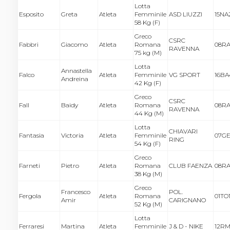
Lotta
Esposito
Greta
Atleta
Femminile
ASD LIUZZI
15NA
58 Kg (F)
Greco
CSRC
Fabbri
Giacomo
Atleta
Romana
08RA
RAVENNA
75 kg (M)
Lotta
Annastella
Falco
Atleta
Femminile
VG SPORT
16BA
Andreina
42 Kg (F)
Greco
CSRC
Fall
Baidy
Atleta
Romana
08RA
RAVENNA
44 Kg (M)
Lotta
CHIAVARI
Fantasia
Victoria
Atleta
Femminile
07GE
RING
54 Kg (F)
Greco
Farneti
Pietro
Atleta
Romana
CLUB FAENZA
08RA
38 Kg (M)
Greco
Francesco
POL.
Fergola
Atleta
Romana
01TO
Amir
CARIGNANO
52 Kg (M)
Lotta
Ferraresi
Martina
Atleta
Femminile
J & D - NIKE
12RM