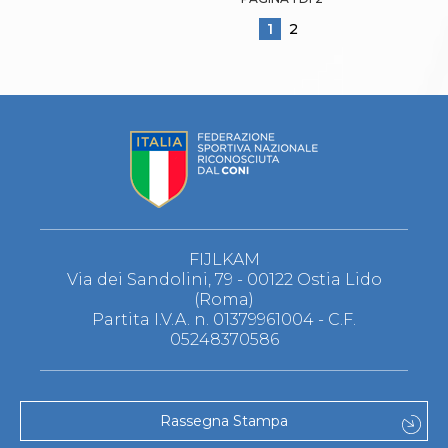
1
2
FIJLKAM
Via dei Sandolini, 79 - 00122 Ostia Lido
(Roma)
Partita I.V.A. n. 01379961004 - C.F.
05248370586
Rassegna Stampa