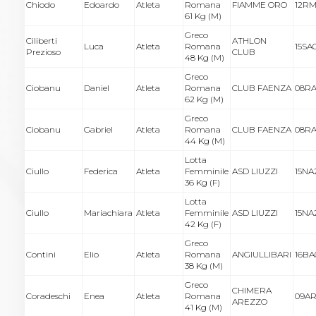
Chiodo
Edoardo
Atleta
Romana
FIAMME ORO
12RM
61 Kg (M)
Greco
Ciliberti
ATHLON
Luca
Atleta
Romana
15SA
Prezioso
CLUB
48 Kg (M)
Greco
Ciobanu
Daniel
Atleta
Romana
CLUB FAENZA
08RA
62 Kg (M)
Greco
Ciobanu
Gabriel
Atleta
Romana
CLUB FAENZA
08RA
44 Kg (M)
Lotta
Ciullo
Federica
Atleta
Femminile
ASD LIUZZI
15NA
36 Kg (F)
Lotta
Ciullo
Mariachiara
Atleta
Femminile
ASD LIUZZI
15NA
42 Kg (F)
Greco
Contini
Elio
Atleta
Romana
ANGIULLIBARI
16BA
38 Kg (M)
Greco
CHIMERA
Coradeschi
Enea
Atleta
Romana
09AR
AREZZO
41 Kg (M)