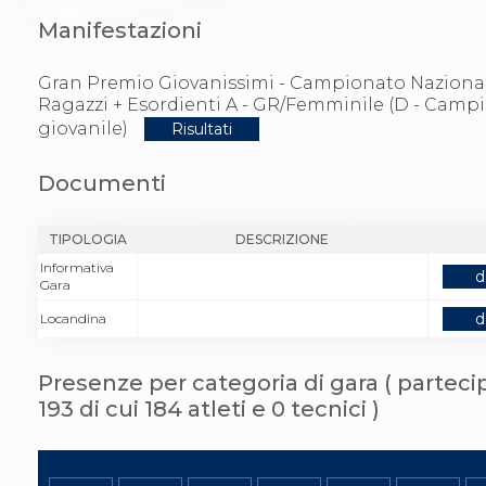
Gare e Risultati
Albi Federali
Manifestazioni
Arbitri
Lotta
Gran Premio Giovanissimi - Campionato Naziona
La disciplina
Ragazzi + Esordienti A - GR/Femminile (D - Camp
News
giovanile)
Risultati
Gare e Risultati
Attività Didattica
Albi Federali
Documenti
Karate
La disciplina
News
TIPOLOGIA
DESCRIZIONE
Gare e Risultati
Informativa
d
Attività Didattica
Gara
Albi Federali
d
Locandina
Arti marziali
Aikido
Ju Jitsu
Presenze per categoria di gara ( partecip
Sumo
193 di cui 184 atleti e 0 tecnici )
Capoeira
Grappling
BJJ
Pancrazio/Pankration