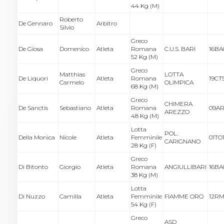
44 Kg (M)
Roberto
De Gennaro
Arbitro
Silvio
Greco
De Giosa
Domenico
Atleta
Romana
C.U.S. BARI
16BA
52 Kg (M)
Greco
Matthias
LOTTA
De Liquori
Atleta
Romana
19CT
Carmelo
OLIMPICA
68 Kg (M)
Greco
CHIMERA
De Sanctis
Sebastiano
Atleta
Romana
09AR
AREZZO
48 Kg (M)
Lotta
POL.
Della Monica
Nicole
Atleta
Femminile
01TO
CARIGNANO
28 Kg (F)
Greco
Di Bitonto
Giorgio
Atleta
Romana
ANGIULLIBARI
16BA
38 Kg (M)
Lotta
Di Nuzzo
Camilla
Atleta
Femminile
FIAMME ORO
12RM
54 Kg (F)
Greco
ASD