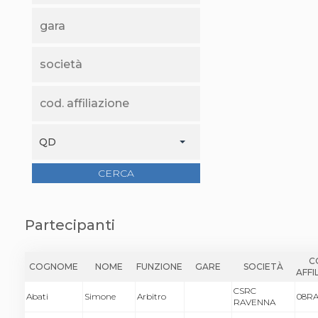
QD
CERCA
Partecipanti
C
COGNOME
NOME
FUNZIONE
GARE
SOCIETÀ
AFFI
CSRC
Abati
Simone
Arbitro
08RA
RAVENNA