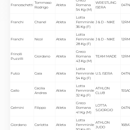
Greco
Tommaso
WRESTLING
Franceschetti
Atleta
Romana
04TN
Rodrigo
ISERA
54 Kg (M)
Lotta
Franchi
Chanel
Atleta
Femminile
J & D - NIKE
12RM
36 Kg (F)
Lotta
Franchi
Nicol
Atleta
Femminile
J & D - NIKE
12RM
28 Kg (F)
Greco
Frinolli
Giordano
Atleta
Romana
TEAM MADE
12RM
Puzzilli
43 Kg (M)
Lotta
Fulco
Gaia
Atleta
Femminile
U.S. ISERA
04TN
54 Kg (F)
Lotta
Cecilia
ATHLON
Gallo
Atleta
Femminile
15SA
Andrea
CLUB
32 Kg (F)
Greco
LOTTA
Gelmini
Filippo
Atleta
Romana
04TN
S.GIORGIO
41 Kg (M)
Lotta
ATHLON
Giordano
Carlotta
Atleta
Femminile
16BA1
JUDO
50 Kg (F)