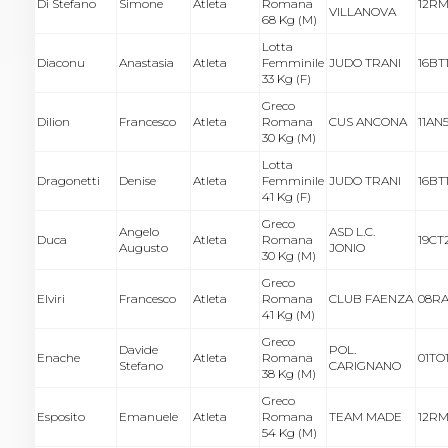
Di Stefano
Simone
Atleta
Romana
12RM
VILLANOVA
68 Kg (M)
Lotta
Diaconu
Anastasia
Atleta
Femminile
JUDO TRANI
16BT
33 Kg (F)
Greco
Dilion
Francesco
Atleta
Romana
CUS ANCONA
11AN
30 Kg (M)
Lotta
Dragonetti
Denise
Atleta
Femminile
JUDO TRANI
16BT
41 Kg (F)
Greco
Angelo
ASD L.C.
Duca
Atleta
Romana
19CT
Augusto
JONIO
30 Kg (M)
Greco
Elviri
Francesco
Atleta
Romana
CLUB FAENZA
08RA
41 Kg (M)
Greco
Davide
POL.
Enache
Atleta
Romana
01TO
Stefano
CARIGNANO
38 Kg (M)
Greco
Esposito
Emanuele
Atleta
Romana
TEAM MADE
12RM
54 Kg (M)