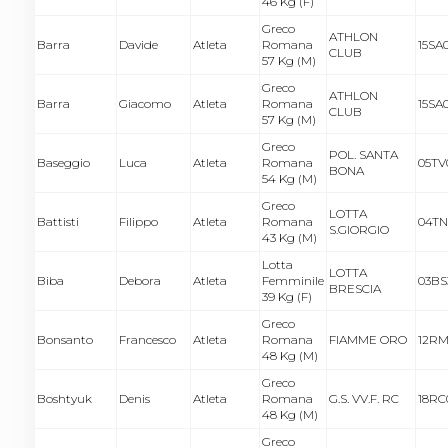
46 Kg (F)
Greco
ATHLON
Barra
Davide
Atleta
Romana
15SA
CLUB
57 Kg (M)
Greco
ATHLON
Barra
Giacomo
Atleta
Romana
15SA
CLUB
57 Kg (M)
Greco
POL. SANTA
Baseggio
Luca
Atleta
Romana
05TV
BONA
54 Kg (M)
Greco
LOTTA
Battisti
Filippo
Atleta
Romana
04TN
S.GIORGIO
43 Kg (M)
Lotta
LOTTA
Biba
Debora
Atleta
Femminile
03BS
BRESCIA
39 Kg (F)
Greco
Bonsanto
Francesco
Atleta
Romana
FIAMME ORO
12RM
48 Kg (M)
Greco
Boshtyuk
Denis
Atleta
Romana
G.S. VV.F. RC
18RC0
48 Kg (M)
Greco