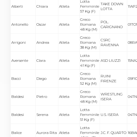
Lotta
TAKE DOWN
Alberti
Chiara
Atleta
Femminile
11AP
LOTTA
57 Kg (F)
Greco
POL.
Antonello
Oscar
Atleta
Romana
01TO
CARIGNANO
48 Kg (M)
Greco
CSRC
Arrigoni
Andrea
Atleta
Romana
08RA
RAVENNA
38 Kg (M)
Lotta
Aversente
Clara
Atleta
Femminile
ASD LIUZZI
15NA
41 Kg (F)
Greco
RUINI
Bacci
Diego
Atleta
Romana
09FI0
FIRENZE
52 Kg (M)
Greco
WRESTLING
Baldesi
Pietro
Atleta
Romana
04TN
ISERA
48 Kg (M)
Lotta
Baldesi
Serena
Atleta
Femminile
U.S. ISERA
04TN
51 Kg (F)
Lotta
Balice
Aurora Rita
Atleta
Femminile
J.C. F. QUARTO
16BA