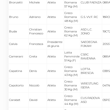
Bronzetti
Michele
Atleta
Romana
CLUB FAENZA
08RA
57 Kg (M)
Greco
Bruno
Adriano
Atleta
Romana
G.S. VV.F. RC
18RC0
48 Kg (M)
Greco
Christian
ASD L.C.
Buda
Atleta
Romana
19CT
Francesco
JONIO
62 Kg (M)
Presidente
SAEDEGNA
Calvia
Francesca
20SS
di giuria
FIJKAM
Lotta
CSRC
Camerani
Greta
Atleta
Femminile
08RA
RAVENNA
51 Kg (F)
Greco
LOTTA
Capatina
Denis
Atleta
Romana
03BS
BRESCIA
43 Kg (M)
Greco
WRESTLING
Capotorto
Niccolò
Atleta
Romana
04TN
ISERA
30 Kg (M)
Greco
CUS PADOVA
Carabet
David
Atleta
Romana
05PD
ASD
44 Kg (M)