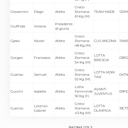
Greco
Giovannini
Diego
Atleta
Romana
TEAM MADE
12RM
61 Kg (M)
Presidente
Giuffrida
Viviana
di giuria
Greco
Gjeko
Nicolo'
Atleta
Romana
CUS ANCONA
11AN
48 Kg (M)
Greco
LOTTA
Gorgan
Francesco
Atleta
Romana
03BS
BRESCIA
54 Kg (M)
Greco
LOTTA MORI
Guariso
Samuel
Atleta
Romana
04TN
TASI
52 Kg (M)
Lotta
AVANTI
Guccini
Isabella
Atleta
Femminile
09FI
JUVENTUS
50 Kg (F)
Greco
Lorenzo
LOTTA
Guercio
Atleta
Romana
19CT
Gabriel
OLIMPICA
43 Kg (M)
PAGINA
1
DI 2