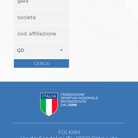
S'istrumpa
News
Calendario Attività
Difesa Personale MGA
La disciplina
News
Merchandising
Mappa del sito
QD
Cerca
Contatti
CERCA
News
Cookies Accept
Newsletter
Catalogo formativo
Webinar
Corsi Monotematici
Corsi di Specializzazione
Corsi FIJLKAM-FISDIR
Corsi Preparatore Fisico
Edutraining class - Didattica infantile
Corso dirigenti sportivi
FIJLKAM
Corso Direttore di Gara