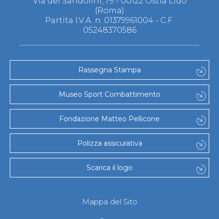
Via dei Sandolini, 79 - 00122 Ostia Lido
Abilitazioni
(Roma)
Sportello Fiscale
Partita I.V.A. n. 01379961004 - C.F.
News
05248370586
Modulistica
FAQ
Quesiti fiscali
Sostenibilità
Rassegna Stampa
Documenti
Museo Sport Combattimento
Fondazione Matteo Pellicone
Polizza assicurativa
Scarica il logo
Mappa del Sito