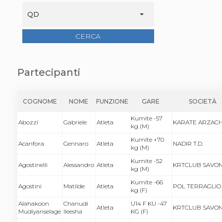
QD
CERCA
Partecipanti
COGNOME
NOME
FUNZIONE
GARE
SOCIETÀ
Kumite -57
Abozzi
Gabriele
Atleta
KARATE ARZAC
kg (M)
Kumite +70
Acanfora
Gennaro
Atleta
NADIR T.D.
kg (M)
Kumite -52
Agostinelli
Alessandro
Atleta
KRTCLUB SAVO
kg (M)
Kumite -66
Agostini
Matilde
Atleta
POL TERRAGLIO
kg (F)
Alahakoon
Chanudi
U14 F KU -47
Atleta
KRTCLUB SAVO
Mudiyanselage
Ileesha
KG (F)