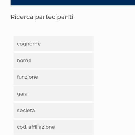
Abilitazioni
Sportello Fiscale
News
Ricerca partecipanti
Modulistica
FAQ
Quesiti fiscali
Sostenibilità
Documenti