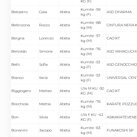
KG (F)
Kumite -59
Belcastro
Gaia
Atleta
ASD DHARMA
kg (F)
Kumite -68
Bellinzona
Rocco
Atleta
CINTURA NERA 
kg (M)
Kumite -57
Bergna
Lorenzo
Atleta
CAO KT
kg (M)
Kumite -76
Bertoldo
Simone
Atleta
ASD YAMAGUCHI
kg (M)
Kumite -53
Betti
Sofia
Atleta
ASD GENOCCHIO
kg (F)
Kumite -53
Bianco
Ilaria
Atleta
UNIVERSAL CEN
kg (F)
U14 M KU -50
Biggiogero
Matteo
Atleta
CAO KT
KG (M)
Kumite -76
Bocchiola
Mattia
Atleta
KARATE POZZU
kg (M)
U14 F KU -42
Bon
Silvia
Atleta
ASIKARATEVEN
KG (F)
Kumite -63
Bonanini
Jacopo
Atleta
FUNAKOSHI SP
kg (M)