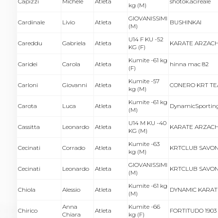
Capizzi
Michele
Atleta
shotok.acireale
kg (M)
GIOVANISSIMI
Cardinale
Livio
Atleta
BUSHINKAI
(M)
U14 F KU -52
Careddu
Gabriela
Atleta
KARATE ARZAC
KG (F)
Kumite -61 kg
Caridei
Carola
Atleta
hinna mac 82
(F)
Kumite -57
Carloni
Giovanni
Atleta
CONERO KRT T
kg (M)
Kumite -61 kg
Carota
Luca
Atleta
DynamicSportin
(M)
U14 M KU -40
Cassitta
Leonardo
Atleta
KARATE ARZAC
KG (M)
Kumite -63
Cecinati
Corrado
Atleta
KRTCLUB SAVO
kg (M)
GIOVANISSIMI
Cecinati
Leonardo
Atleta
KRTCLUB SAVO
(M)
Kumite -61 kg
Chiola
Alessio
Atleta
DYNAMIC KARAT
(M)
Anna
Kumite -66
Chirico
Atleta
FORTITUDO 1903
Chiara
kg (F)