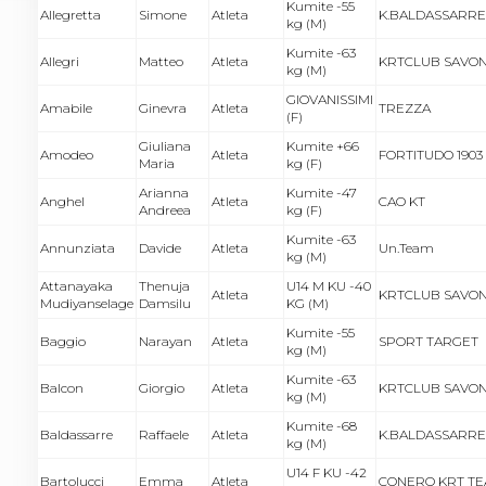
Kumite -55
Allegretta
Simone
Atleta
K.BALDASSARRE
kg (M)
Kumite -63
Allegri
Matteo
Atleta
KRTCLUB SAVO
kg (M)
GIOVANISSIMI
Amabile
Ginevra
Atleta
TREZZA
(F)
Giuliana
Kumite +66
Amodeo
Atleta
FORTITUDO 1903
Maria
kg (F)
Arianna
Kumite -47
Anghel
Atleta
CAO KT
Andreea
kg (F)
Kumite -63
Annunziata
Davide
Atleta
Un.Team
kg (M)
Attanayaka
Thenuja
U14 M KU -40
Atleta
KRTCLUB SAVO
Mudiyanselage
Damsilu
KG (M)
Kumite -55
Baggio
Narayan
Atleta
SPORT TARGET
kg (M)
Kumite -63
Balcon
Giorgio
Atleta
KRTCLUB SAVO
kg (M)
Kumite -68
Baldassarre
Raffaele
Atleta
K.BALDASSARRE
kg (M)
U14 F KU -42
Bartolucci
Emma
Atleta
CONERO KRT T