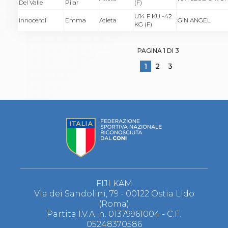
Del Valle
Pilar
(F)
U14 F KU -42
Innocenti
Emma
Atleta
GIN ANGEL
KG (F)
PAGINA
1
DI 3
1
2
3
FIJLKAM
Via dei Sandolini, 79 - 00122 Ostia Lido
(Roma)
Partita I.V.A. n. 01379961004 - C.F.
05248370586