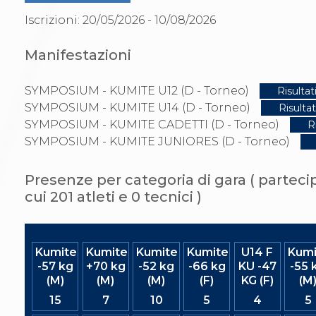
Gare e Risultati
Albi Federali
Iscrizioni: 20/05/2026 - 10/08/2026
Arbitri
Lotta
Manifestazioni
La disciplina
News
Gare e Risultati
SYMPOSIUM - KUMITE U12 (D - Torneo)
Risultat
Attività Didattica
SYMPOSIUM - KUMITE U14 (D - Torneo)
Risultat
Albi Federali
SYMPOSIUM - KUMITE CADETTI (D - Torneo)
R
Karate
SYMPOSIUM - KUMITE JUNIORES (D - Torneo)
La disciplina
News
Gare e Risultati
Presenze per categoria di gara ( partecip
Attività Didattica
cui 201 atleti e 0 tecnici )
Albi Federali
Arti marziali
Aikido
Ju Jitsu
Kumite
Kumite
Kumite
Kumite
U14 F
Kumi
Sumo
-57 kg
+70 kg
-52 kg
-66 kg
KU -47
-55 
Capoeira
(M)
(M)
(M)
(F)
KG (F)
(M
Grappling
BJJ
15
7
10
5
4
5
Pancrazio/Pankration