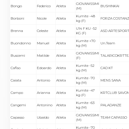
GIOVANISSIMI
Bongo
Federico
Atleta
BUSHINKAI
(M)
Kumite -48
Borboni
Nicole
Atleta
FORZA COSTAN
kg (F)
U14 F KU -52
Brenna
Celeste
Atleta
ASD ARTESPOR
KG (F)
Kumite +70
Buondonno
Manuel
Atleta
Un.Team
kg (M)
GIOVANISSIMI
Buscemi
Matilde
Atleta
TALARICOKRTT
(F)
Kumite -52
Cafiso
Edoardo
Atleta
CAO KT
kg (M)
Kumite -70
Caiata
Antonio
Atleta
MENS SANA
kg (M)
Kumite -47
Campo
Arianna
Atleta
KRTCLUB SAVO
kg (F)
Kumite -63
Cangemi
Antonino
Atleta
PALADANZE
kg (M)
GIOVANISSIMI
Capasso
Ubaldo
Atleta
TEAM CAPASSO
(M)
Kumite -70