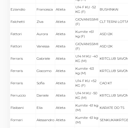
U14 F KU -52
Eziandio
Francesca
Atleta
BUSHINKAI
KG (F)
GIOVANISSIMI
Falchetti
Ziva
Atleta
CLT TERNI LOTT
(F)
Kumite +61
Fattori
Aurora
Atleta
ASD I2K
kg (F)
GIOVANISSIMI
Fattori
Vanessa
Atleta
ASD I2K
(F)
U14 M KU -40
Ferraris
Gabriele
Atleta
KRTCLUB SAVO
KG (M)
Kumite -63
Ferraris
Giacomo
Atleta
KRTCLUB SAVO
kg (M)
U14 F KU +52
Ferraris
Sofia
Atleta
CAO KT
KG (F)
U14 M KU -50
Ferruccio
Daniele
Atleta
KRTCLUB SAVO
KG (M)
Kumite -61 kg
Flaibani
Elia
Atleta
KARATE DO TS
(M)
Kumite -61 kg
Fornari
Alessandro
Atleta
SENKUKAIKRTG
(M)