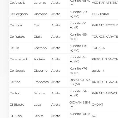
Kumite -61 kg
De Angelis
Lorenzo
Atleta
ASD KARATE TE
(M)
Kumite -70
De Gregorio
Riccardo
Atleta
BUSHINKAI
kg (M)
Kumite -53
De Luca
Eva
Atleta
KARATE POZZU
kg (F)
Kumite -66
De Rubeis
Giulia
Atleta
TOUKONKARAT
kg (F)
Kumite +70
De Sio
Gaetano
Atleta
TREZZA
kg (M)
Kumite -63
Debenedetti
Andrea
Atleta
KRTCLUB SAVO
kg (M)
Kumite +76
Del Seppia
Giacomo
Atleta
golden t
kg (M)
U14 M KU -50
Delfino
Francesco
Atleta
KRTCLUB SAVO
KG (M)
Kumite -54
Dettori
Sabrina
Atleta
KARATE ARZAC
kg (F)
GIOVANISSIMI
Di Bitetto
Luca
Atleta
CAO KT
(M)
Kumite -61 kg
Di Lupo
Denise
Atleta
46°
(F)