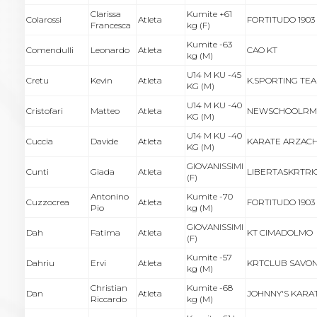
Clarissa
Kumite +61
Colarossi
Atleta
FORTITUDO 1903
Francesca
kg (F)
Kumite -63
Comendulli
Leonardo
Atleta
CAO KT
kg (M)
U14 M KU -45
Cretu
Kevin
Atleta
K.SPORTING TE
KG (M)
U14 M KU -40
Cristofari
Matteo
Atleta
NEWSCHOOLRM
KG (M)
U14 M KU -40
Cuccia
Davide
Atleta
KARATE ARZAC
KG (M)
GIOVANISSIMI
Cunti
Giada
Atleta
LIBERTASKRTRI
(F)
Antonino
Kumite -70
Cuzzocrea
Atleta
FORTITUDO 1903
Pio
kg (M)
GIOVANISSIMI
Dah
Fatima
Atleta
KT CIMADOLMO
(F)
Kumite -57
Dahriu
Ervi
Atleta
KRTCLUB SAVO
kg (M)
Christian
Kumite -68
Dan
Atleta
JOHNNY'S KARA
Riccardo
kg (M)