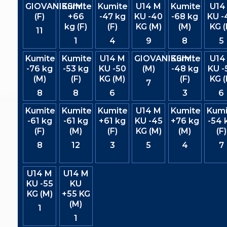
GIOVANISSIMI
Kumite
Kumite
U14 M
Kumite
U14
S'istrumpa
(F)
+66
-47 kg
KU -40
-68 kg
KU -
News
kg (F)
(F)
KG (M)
(M)
KG (
Calendario Attività
11
Difesa Personale MGA
1
4
9
8
5
La disciplina
News
Kumite
Kumite
U14 M
GIOVANISSIMI
Kumite
U14
Merchandising
-76 kg
-53 kg
KU -50
(M)
-48 kg
KU -
Mappa del sito
(M)
(F)
KG (M)
(F)
KG (
7
Cerca
8
8
6
3
6
Contatti
News
Kumite
Kumite
Kumite
U14 M
Kumite
Kumi
Cookies Accept
-61 kg
-61 kg
+61 kg
KU -45
+76 kg
-54 
Newsletter
(F)
(M)
(F)
KG (M)
(M)
(F)
Catalogo formativo
8
12
3
5
4
7
Webinar
Corsi Monotematici
Corsi di Specializzazione
U14 M
U14 M
Corsi FIJLKAM-FISDIR
KU -55
KU
Corsi Preparatore Fisico
KG (M)
+55 KG
Edutraining class - Didattica infantile
(M)
1
Corso dirigenti sportivi
1
Corso Direttore di Gara