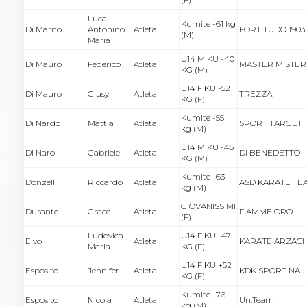
Luca
Kumite -61 kg
Di Marno
Antonino
Atleta
FORTITUDO 1903
(M)
Maria
U14 M KU -40
Di Mauro
Federico
Atleta
MASTER MISTER
KG (M)
U14 F KU -52
Di Mauro
Giusy
Atleta
TREZZA
KG (F)
Kumite -55
Di Nardo
Mattia
Atleta
SPORT TARGET
kg (M)
U14 M KU -45
Di Naro
Gabriele
Atleta
DI BENEDETTO
KG (M)
Kumite -63
Donzelli
Riccardo
Atleta
ASD KARATE TE
kg (M)
GIOVANISSIMI
Durante
Grace
Atleta
FIAMME ORO
(F)
Ludovica
U14 F KU -47
Elvo
Atleta
KARATE ARZAC
Maria
KG (F)
U14 F KU +52
Esposito
Jennifer
Atleta
KDK SPORT NA
KG (F)
Kumite -76
Esposito
Nicola
Atleta
Un.Team
kg (M)