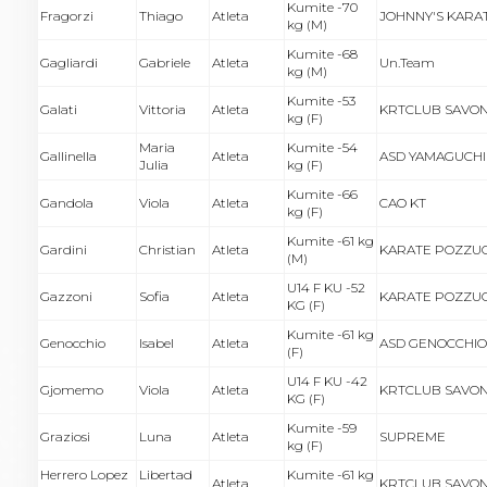
Kumite -70
Fragorzi
Thiago
Atleta
JOHNNY'S KARA
kg (M)
Kumite -68
Gagliardi
Gabriele
Atleta
Un.Team
kg (M)
Kumite -53
Galati
Vittoria
Atleta
KRTCLUB SAVO
kg (F)
Maria
Kumite -54
Gallinella
Atleta
ASD YAMAGUCHI
Julia
kg (F)
Kumite -66
Gandola
Viola
Atleta
CAO KT
kg (F)
Kumite -61 kg
Gardini
Christian
Atleta
KARATE POZZU
(M)
U14 F KU -52
Gazzoni
Sofia
Atleta
KARATE POZZU
KG (F)
Kumite -61 kg
Genocchio
Isabel
Atleta
ASD GENOCCHIO
(F)
U14 F KU -42
Gjomemo
Viola
Atleta
KRTCLUB SAVO
KG (F)
Kumite -59
Graziosi
Luna
Atleta
SUPREME
kg (F)
Herrero Lopez
Libertad
Kumite -61 kg
Atleta
KRTCLUB SAVO