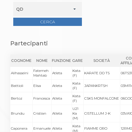
Abilitazioni
Sportello Fiscale
QD
News
Modulistica
CERCA
FAQ
Quesiti fiscali
Sostenibilità
Partecipanti
Documenti
CO
COGNOME
NOME
FUNZIONE
GARE
SOCIETÀ
AFFIL
Fatemeh
Kata
Alihasseini
Atleta
KARATE DO TS
06TS31
Mahtab
(F)
Kata
Battioli
Elisa
Atleta
JAPANKRTSH
03MI11
(F)
Kata
Bertoz
Francesca
Atleta
CSKS MONFALCONE
06GO0
(F)
U21
Brundu
Cristian
Atleta
Ka
CISTELLUM J-K
03VA1
(M)
Kata
Caponera
Emanuele
Atleta
FIAMME ORO
12RM0
(M)