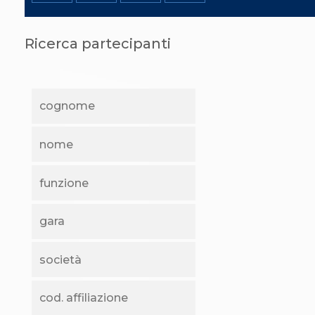
S'istrumpa
News
Calendario Attività
Ricerca partecipanti
Difesa Personale MGA
La disciplina
News
Merchandising
Mappa del sito
Cerca
Contatti
News
Cookies Accept
Newsletter
Catalogo formativo
Webinar
Corsi Monotematici
Corsi di Specializzazione
Corsi FIJLKAM-FISDIR
Corsi Preparatore Fisico
Edutraining class - Didattica infantile
Corso dirigenti sportivi
Corso Direttore di Gara