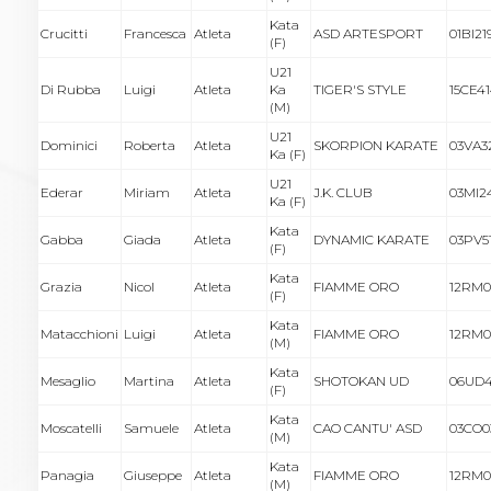
Kata
Crucitti
Francesca
Atleta
ASD ARTESPORT
01BI21
(F)
U21
Di Rubba
Luigi
Atleta
Ka
TIGER'S STYLE
15CE4
(M)
U21
Dominici
Roberta
Atleta
SKORPION KARATE
03VA3
Ka (F)
U21
Ederar
Miriam
Atleta
J.K. CLUB
03MI2
Ka (F)
Kata
Gabba
Giada
Atleta
DYNAMIC KARATE
03PV51
(F)
Kata
Grazia
Nicol
Atleta
FIAMME ORO
12RM0
(F)
Kata
Matacchioni
Luigi
Atleta
FIAMME ORO
12RM0
(M)
Kata
Mesaglio
Martina
Atleta
SHOTOKAN UD
06UD
(F)
Kata
Moscatelli
Samuele
Atleta
CAO CANTU' ASD
03CO0
(M)
Kata
Panagia
Giuseppe
Atleta
FIAMME ORO
12RM0
(M)