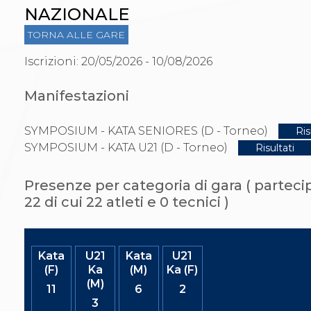
Gare e Risultati
NAZIONALE
Albi Federali
Arbitri
TORNA ALLE GARE
Lotta
La disciplina
Iscrizioni: 20/05/2026 - 10/08/2026
News
Gare e Risultati
Manifestazioni
Attività Didattica
Albi Federali
Karate
SYMPOSIUM - KATA SENIORES (D - Torneo)
Ris
La disciplina
SYMPOSIUM - KATA U21 (D - Torneo)
Risultati
News
Gare e Risultati
Attività Didattica
Presenze per categoria di gara ( partecip
Albi Federali
22 di cui 22 atleti e 0 tecnici )
Arti marziali
Aikido
Ju Jitsu
Sumo
Kata
U21
Kata
U21
Capoeira
(F)
Ka
(M)
Ka (F)
Grappling
(M)
11
6
2
BJJ
3
Pancrazio/Pankration