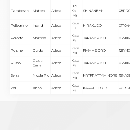
U21
Paraboschi
Matteo
Atleta
Ka
SHINANBAN
08PR
(M)
Kata
Pellegrino
Ingrid
Atleta
HIRAKUDO
01TO4
(F)
Kata
Perotta
Martina
Atleta
JAPANKRTSH
03MI11
(F)
Kata
Polsinelli
Guido
Atleta
FIAMME ORO
12RM0
(M)
Giada
Kata
Russo
Atleta
JAPANKRTSH
03MI11
Carla
(F)
Kata
Serra
Nicola Pio
Atleta
KRTFRATTAMINORE
15NA0
(M)
Kata
Zori
Anna
Atleta
KARATE DO TS
06TS31
(F)