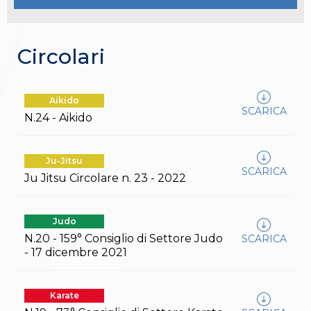
Gare e Risultati
Albi Federali
Arbitri
Lotta
Circolari
La disciplina
News
Gare e Risultati
Attività Didattica
Aikido
SCARICA
Albi Federali
N.24 - Aikido
Karate
La disciplina
News
Ju-Jitsu
Gare e Risultati
SCARICA
Ju Jitsu Circolare n. 23 - 2022
Attività Didattica
Albi Federali
Arti marziali
Judo
Aikido
Ju Jitsu
N.20 - 159° Consiglio di Settore Judo
SCARICA
Sumo
- 17 dicembre 2021
Capoeira
Grappling
BJJ
Karate
Pancrazio/Pankration