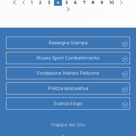
1
2
3
4
5
6
7
8
9
10
Rassegna Stampa
Museo Sport Combattimento
Fondazione Matteo Pellicone
Polizza assicurativa
Scarica il logo
Mappa del Sito