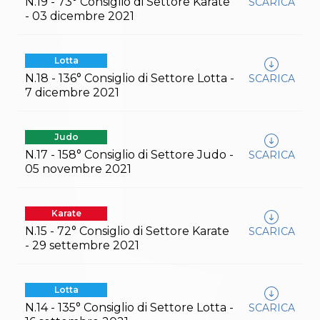
N.19 - 73° Consiglio di Settore Karate
SCARICA
S'istrumpa
- 03 dicembre 2021
News
Calendario Attività
Difesa Personale MGA
Lotta
La disciplina
N.18 - 136° Consiglio di Settore Lotta -
SCARICA
News
7 dicembre 2021
Merchandising
Mappa del sito
Cerca
Judo
Contatti
News
N.17 - 158° Consiglio di Settore Judo -
SCARICA
Cookies Accept
05 novembre 2021
Newsletter
Catalogo formativo
Webinar
Karate
Corsi Monotematici
N.15 - 72° Consiglio di Settore Karate
SCARICA
Corsi di Specializzazione
- 29 settembre 2021
Corsi FIJLKAM-FISDIR
Corsi Preparatore Fisico
Edutraining class - Didattica infantile
Lotta
Corso dirigenti sportivi
N.14 - 135° Consiglio di Settore Lotta -
SCARICA
Corso Direttore di Gara