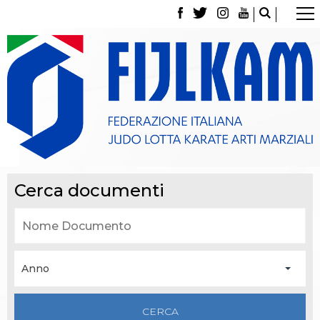
La Federazione
Tesseramento
Contatti
Norme e modulistica Affiliazioni e Tesseramenti
Polizza Assicurativa
Classifica Società Sportive con più di 100 atleti
tesserati
Azzurri
Giustizia Sportiva
Gare e Risultati
Cerca documenti
Archivio eventi
Dove siamo
Media
Partners
Trasparenza
Judo
Anno
La disciplina
News
Attività Didattica