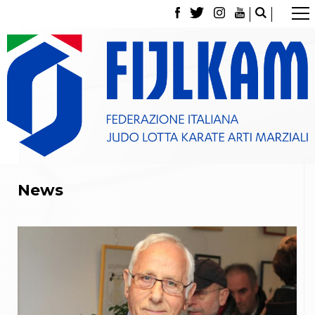
La Federazione
Tesseramento
Contatti
Norme e modulistica Affiliazioni e Tesseramenti
Polizza Assicurativa
Classifica Società Sportive con più di 100 atleti
tesserati
Azzurri
Giustizia Sportiva
Gare e Risultati
News
Archivio eventi
Dove siamo
Media
Partners
Trasparenza
Judo
La disciplina
News
Attività Didattica