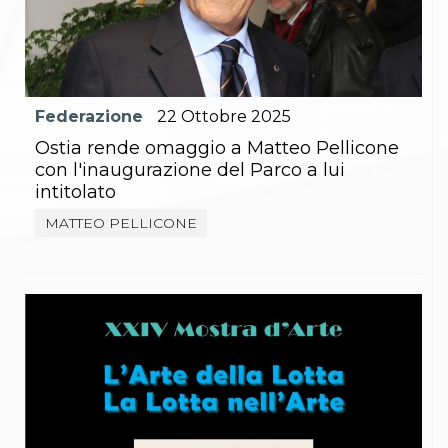
Gare e Risultati
Albi Federali
Arbitri
Lotta
La disciplina
News
Federazione
22
Ottobre
2025
Gare e Risultati
Attività Didattica
Ostia rende omaggio a Matteo Pellicone
Albi Federali
con l'inaugurazione del Parco a lui
Karate
intitolato
La disciplina
News
MATTEO PELLICONE
Gare e Risultati
Attività Didattica
Albi Federali
Arti marziali
Aikido
Ju Jitsu
Sumo
Capoeira
Grappling
BJJ
Pancrazio/Pankration