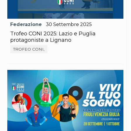
Abilitazioni
Sportello Fiscale
News
Modulistica
Federazione
30
Settembre
2025
FAQ
Quesiti fiscali
Trofeo CONI 2025: Lazio e Puglia
Sostenibilità
protagoniste a Lignano
Documenti
TROFEO CONI,