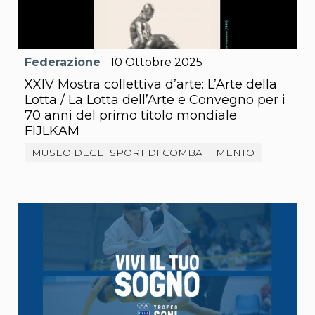
S'istrumpa
News
Calendario Attività
Difesa Personale MGA
Federazione
10
Ottobre
2025
La disciplina
News
XXIV Mostra collettiva d’arte: L’Arte della
Merchandising
Lotta / La Lotta dell’Arte e Convegno per i
Mappa del sito
70 anni del primo titolo mondiale
Cerca
FIJLKAM
Contatti
News
MUSEO DEGLI SPORT DI COMBATTIMENTO
Cookies Accept
Newsletter
Catalogo formativo
Webinar
Corsi Monotematici
Corsi di Specializzazione
Corsi FIJLKAM-FISDIR
Corsi Preparatore Fisico
Edutraining class - Didattica infantile
Corso dirigenti sportivi
Corso Direttore di Gara