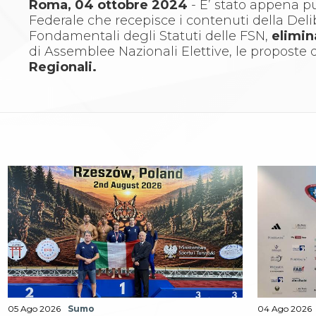
Whistleblowing
Roma, 04 ottobre 2024
- E’ stato appena p
Judo
Federale che recepisce i contenuti della Deli
La disciplina
Fondamentali degli Statuti delle FSN,
elimi
News
di Assemblee Nazionali Elettive, le propost
Attività Didattica
Regionali.
Gare e Risultati
Albi Federali
Arbitri
Lotta
La disciplina
News
Gare e Risultati
Attività Didattica
Albi Federali
Karate
La disciplina
News
Gare e Risultati
Attività Didattica
Albi Federali
05 Ago 2026
Sumo
04 Ago 2026
Arti marziali