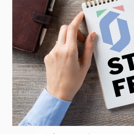
Archivio eventi
Dove siamo
Comitati Regionali
Società
La Federazione
Cerca Società Sportive
Media
Rassegna stampa
Pubblicazioni FIJLKAM
Libreria FIJLKAM
Athlon.net
Rivista ATHLON
Galleria Fotografica
Video
Partners
Trasparenza
FIJLKAM trasparente
Amministrazione
Avvisi
Gare d’Appalto