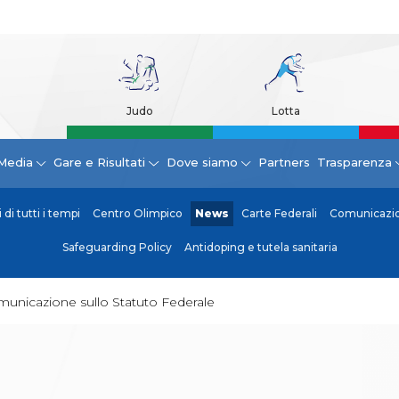
Judo
Lotta
Media
Gare e Risultati
Dove siamo
Partners
Trasparenza
di tutti i tempi
Centro Olimpico
News
Carte Federali
Comunicazion
Safeguarding Policy
Antidoping e tutela sanitaria
unicazione sullo Statuto Federale