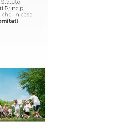
o Statuto
i Principi
à che, in caso
omitati