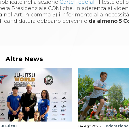
ubblicato nella sezione
Carte Federali
il testo dell
bera Presidenziale CONI che, in aderenza ai vigent
na
nell‘Art. 14 comma 9) il riferimento alla necessit
e di candidatura debbano pervenire
da almeno 5 C
Altre News
Ju-Jitsu
04 Ago 2026
Federazione