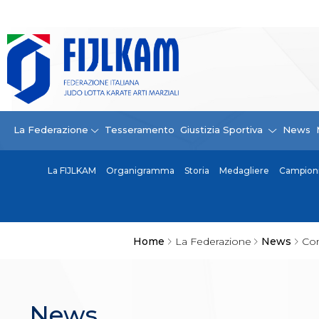
La Federazione
La FIJLKAM
Organigramma
Storia
Campioni di tutti i tempi
News
La Federazione
Tesseramento
Giustizia Sportiva
News
Carte Federali
Comunicazioni Federali
La FIJLKAM
Organigramma
Storia
Medagliere
Campioni 
Convenzioni
Centro Olimpico
Tecnici
Contatti
Safeguarding Policy
Home
La Federazione
News
Com
Ufficiali di Gara
Antidoping e tutela sanitaria
Tesseramento
Contatti
News
Norme e modulistica Affiliazioni e Tesseramenti