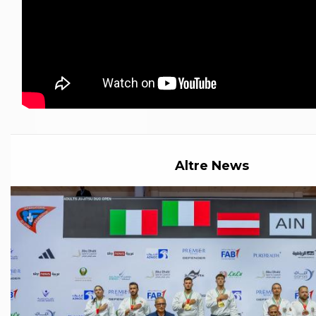
Abilitazioni
Sportello Fiscale
News
Modulistica
FAQ
Quesiti fiscali
Sostenibilità
Documenti
Altre News