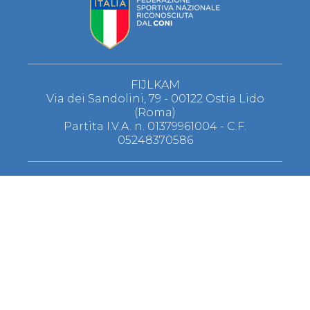
FIJLKAM
Via dei Sandolini, 79 - 00122 Ostia Lido
(Roma)
Partita I.V.A. n. 01379961004 - C.F.
05248370586