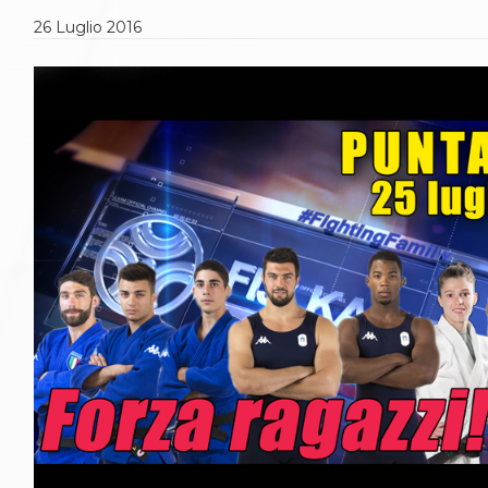
Gare e Risultati
Albi Federali
26
Luglio
2016
Arbitri
Lotta
La disciplina
News
Gare e Risultati
Attività Didattica
Albi Federali
Karate
La disciplina
News
Gare e Risultati
Attività Didattica
Albi Federali
Arti marziali
Aikido
Ju Jitsu
Sumo
Capoeira
Grappling
BJJ
Pancrazio/Pankration