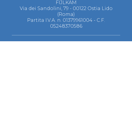
FIJLKAM
Via dei Sandolini, 79 - 00122 Ostia Lido
(Roma)
Partita I.V.A. n. 01379961004 - C.F.
05248370586