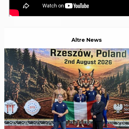
Abilitazioni
Sportello Fiscale
News
Modulistica
FAQ
Quesiti fiscali
Sostenibilità
Altre News
Documenti