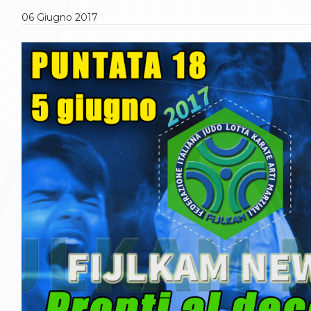
Gare e Risultati
Albi Federali
06
Giugno
2017
Arbitri
Lotta
La disciplina
News
Gare e Risultati
Attività Didattica
Albi Federali
Karate
La disciplina
News
Gare e Risultati
Attività Didattica
Albi Federali
Arti marziali
Aikido
Ju Jitsu
Sumo
Capoeira
Grappling
BJJ
Pancrazio/Pankration