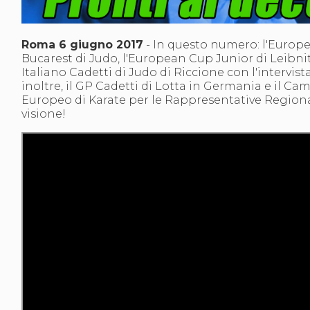
S'istrumpa
News
Calendario Attività
Roma 6 giugno 2017
- In questo numero: l'Europ
Difesa Personale MGA
Bucarest di Judo, l'European Cup Junior di Leibni
La disciplina
Italiano Cadetti di Judo di Riccione con l'intervista
News
inoltre, il GP Cadetti di Lotta in Germania e il C
Merchandising
Europeo di Karate per le Rappresentative Region
Mappa del sito
visione!
Cerca
Contatti
News
Cookies Accept
Newsletter
Catalogo formativo
Webinar
Corsi Monotematici
Corsi di Specializzazione
Corsi FIJLKAM-FISDIR
Corsi Preparatore Fisico
Edutraining class - Didattica infantile
Corso dirigenti sportivi
Corso Direttore di Gara