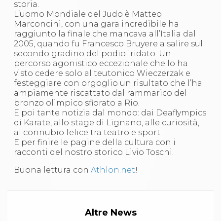
Abilitazioni
storia.
Sportello Fiscale
L’uomo Mondiale del Judo è Matteo
News
Marconcini, con una gara incredibile ha
Modulistica
raggiunto la finale che mancava all’Italia dal
FAQ
2005, quando fu Francesco Bruyere a salire sul
Quesiti fiscali
secondo gradino del podio iridato. Un
Sostenibilità
percorso agonistico eccezionale che lo ha
Documenti
visto cedere solo al teutonico Wieczerzak e
festeggiare con orgoglio un risultato che l’ha
ampiamente riscattato dal rammarico del
bronzo olimpico sfiorato a Rio.
E poi tante notizia dal mondo: dai Deaflympics
di Karate, allo stage di Lignano, alle curiosità,
al connubio felice tra teatro e sport.
E per finire le pagine della cultura con i
racconti del nostro storico Livio Toschi.
Buona lettura con
Athlon.net
!
Altre News