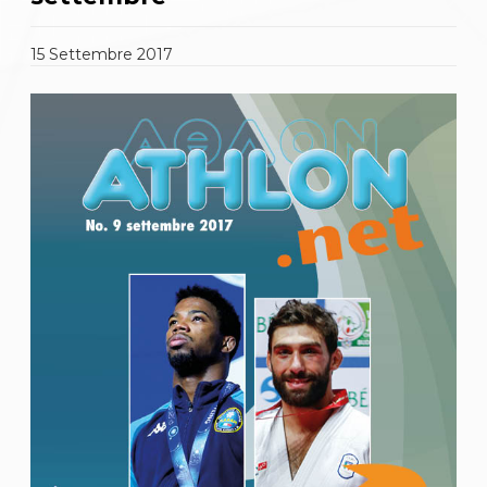
Gare e Risultati
Albi Federali
Arbitri
15
Settembre
2017
Lotta
La disciplina
News
Gare e Risultati
Attività Didattica
Albi Federali
Karate
La disciplina
News
Gare e Risultati
Attività Didattica
Albi Federali
Arti marziali
Aikido
Ju Jitsu
Sumo
Capoeira
Grappling
BJJ
Pancrazio/Pankration