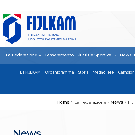
La Federazione
La FIJLKAM
Organigramma
Storia
Campioni di tutti i tempi
News
La Federazione
Tesseramento
Giustizia Sportiva
News
Carte Federali
Comunicazioni Federali
La FIJLKAM
Organigramma
Storia
Medagliere
Campioni 
Convenzioni
Centro Olimpico
Tecnici
Contatti
Safeguarding Policy
Home
La Federazione
News
FIJ
Ufficiali di Gara
Antidoping e tutela sanitaria
Tesseramento
Contatti
News
Norme e modulistica Affiliazioni e Tesseramenti