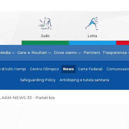
Judo
Lotta
Media
Gare e Risultati
Dove siamo
Partners
Trasparenza
di tutti i tempi
Centro Olimpico
News
Carte Federali
Comunicazion
Safeguarding Policy
Antidoping e tutela sanitaria
LKAM NEWS 33 - Parlati bis