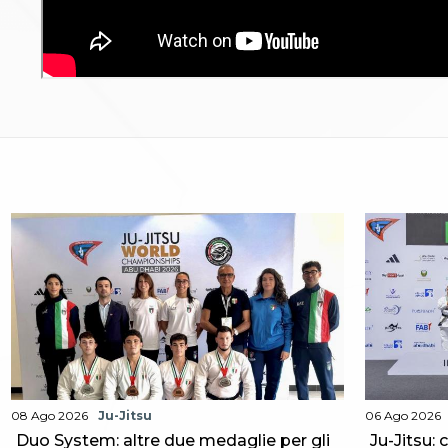
Aikido
Ju Jitsu
Sumo
Capoeira
Grappling
BJJ
Pancrazio/Pankration
S'istrumpa
News
Calendario Attività
Difesa Personale MGA
La disciplina
News
Merchandising
Mappa del sito
Cerca
Contatti
News
Cookies Accept
08 Ago 2026
Ju-Jitsu
06 Ago 2026
Newsletter
Duo System: altre due medaglie per gli
Ju-Jitsu: 