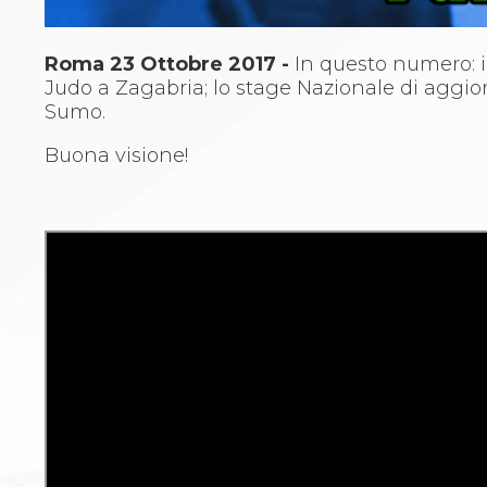
Whistleblowing
Judo
La disciplina
Roma 23 Ottobre 2017 -
In questo numero: i
News
Judo a Zagabria; lo stage Nazionale di aggior
Attività Didattica
Sumo.
Gare e Risultati
Albi Federali
Buona visione!
Arbitri
Lotta
La disciplina
News
Gare e Risultati
Attività Didattica
Albi Federali
Karate
La disciplina
News
Gare e Risultati
Attività Didattica
Albi Federali
Arti marziali