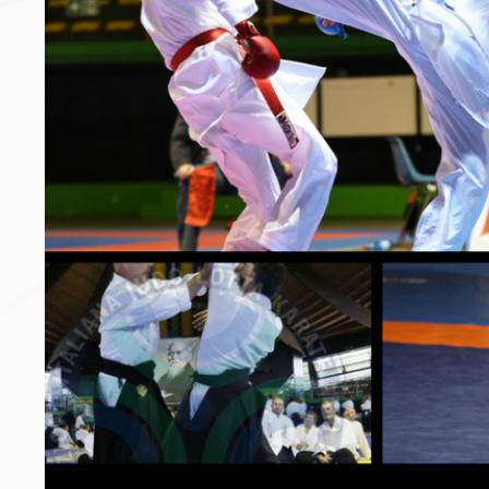
Archivio eventi
Dove siamo
Comitati Regionali
Società
La Federazione
Cerca Società Sportive
Media
Rassegna stampa
Pubblicazioni FIJLKAM
Libreria FIJLKAM
Athlon.net
Rivista ATHLON
Galleria Fotografica
Video
Partners
Trasparenza
FIJLKAM trasparente
Amministrazione
Avvisi
Gare d’Appalto