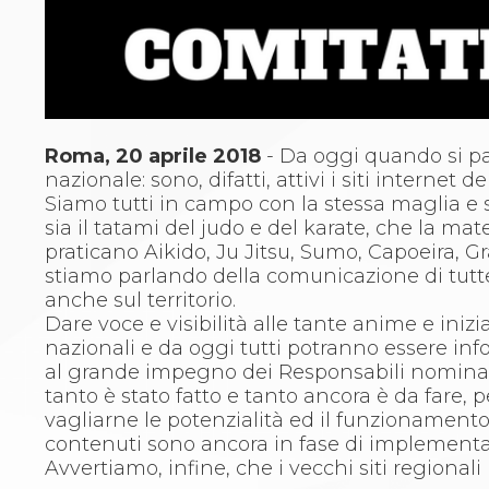
Whistleblowing
Judo
La disciplina
News
Attività Didattica
Gare e Risultati
Albi Federali
Roma, 20 aprile 2018
- Da oggi quando si par
Arbitri
nazionale: sono, difatti, attivi i siti internet
Lotta
Siamo tutti in campo con la stessa maglia e s
La disciplina
sia il tatami del judo e del karate, che la mat
News
praticano Aikido, Ju Jitsu, Sumo, Capoeira,
Gare e Risultati
stiamo parlando della comunicazione di tutte l
Attività Didattica
anche sul territorio.
Albi Federali
Dare voce e visibilità alle tante anime e inizi
Karate
nazionali e da oggi tutti potranno essere infor
La disciplina
al grande impegno dei Responsabili nominati 
News
tanto è stato fatto e tanto ancora è da fare, pe
Gare e Risultati
vagliarne le potenzialità ed il funzionamento.
Attività Didattica
contenuti sono ancora in fase di implementa
Albi Federali
Avvertiamo, infine, che i vecchi siti regional
Arti marziali