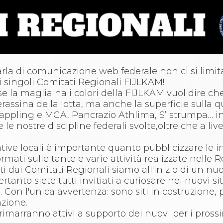
la di comunicazione web federale non ci si limita 
 dei singoli Comitati Regionali FIJLKAM!
e la maglia ha i colori della FIJLKAM vuol dire ch
erassina della lotta, ma anche la superficie sulla q
 Grappling e MGA, Pancrazio Athlima, S’istrumpa…
e nostre discipline federali svolte,oltre che a live
ative locali è importante quanto pubblicizzare le in
mati sulle tante e varie attività realizzate nelle R
dai Comitati Regionali siamo all'inizio di un nuo
rtanto siete tutti invitiati a curiosare nei nuovi sit
 Con l'unica avvertenza: sono siti in costruzione, 
zione.
i rimarranno attivi a supporto dei nuovi per i pross