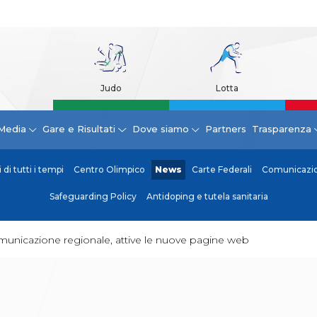
Judo
Lotta
Media
Gare e Risultati
Dove siamo
Partners
Trasparenza
di tutti i tempi
Centro Olimpico
News
Carte Federali
Comunicazion
Safeguarding Policy
Antidoping e tutela sanitaria
unicazione regionale, attive le nuove pagine web