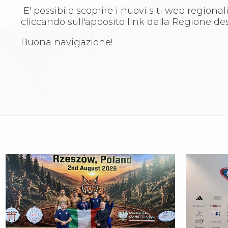
Aikido
E' possibile scoprire i nuovi siti web regiona
Ju Jitsu
cliccando sull'apposito link della Regione des
Sumo
Buona navigazione!
Capoeira
Grappling
BJJ
Pancrazio/Pankration
S'istrumpa
News
Calendario Attività
Difesa Personale MGA
La disciplina
News
Merchandising
Mappa del sito
Cerca
Contatti
News
Cookies Accept
Newsletter