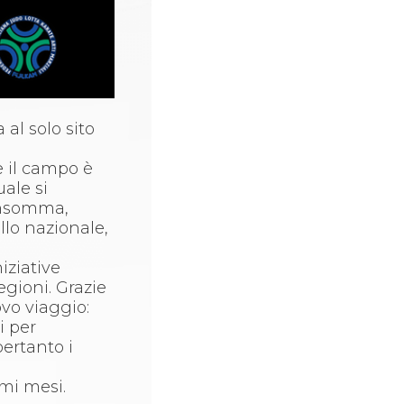
al solo sito
e il campo è
uale si
 insomma,
llo nazionale,
iziative
egioni. Grazie
vo viaggio:
i per
pertanto i
imi mesi.