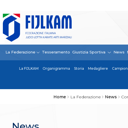
La Federazione
La FIJLKAM
Organigramma
Storia
Campioni di tutti i tempi
News
La Federazione
Tesseramento
Giustizia Sportiva
News
Carte Federali
Comunicazioni Federali
La FIJLKAM
Organigramma
Storia
Medagliere
Campioni 
Convenzioni
Centro Olimpico
Tecnici
Contatti
Safeguarding Policy
Home
La Federazione
News
Com
Ufficiali di Gara
Antidoping e tutela sanitaria
Tesseramento
Contatti
News
Norme e modulistica Affiliazioni e Tesseramenti