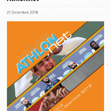
Gare e Risultati
Albi Federali
Arbitri
21
Dicembre
2018
Lotta
La disciplina
News
Gare e Risultati
Attività Didattica
Albi Federali
Karate
La disciplina
News
Gare e Risultati
Attività Didattica
Albi Federali
Arti marziali
Aikido
Ju Jitsu
Sumo
Capoeira
Grappling
BJJ
Pancrazio/Pankration