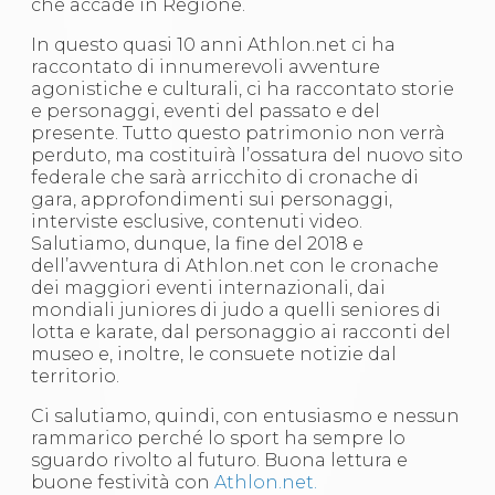
che accade in Regione.
Abilitazioni
Sportello Fiscale
In questo quasi 10 anni Athlon.net ci ha
News
raccontato di innumerevoli avventure
Modulistica
agonistiche e culturali, ci ha raccontato storie
FAQ
e personaggi, eventi del passato e del
Quesiti fiscali
presente. Tutto questo patrimonio non verrà
Sostenibilità
perduto, ma costituirà l’ossatura del nuovo sito
Documenti
federale che sarà arricchito di cronache di
gara, approfondimenti sui personaggi,
interviste esclusive, contenuti video.
Salutiamo, dunque, la fine del 2018 e
dell’avventura di Athlon.net con le cronache
dei maggiori eventi internazionali, dai
mondiali juniores di judo a quelli seniores di
lotta e karate, dal personaggio ai racconti del
museo e, inoltre, le consuete notizie dal
territorio.
Ci salutiamo, quindi, con entusiasmo e nessun
rammarico perché lo sport ha sempre lo
sguardo rivolto al futuro. Buona lettura e
buone festività con
Athlon.net.