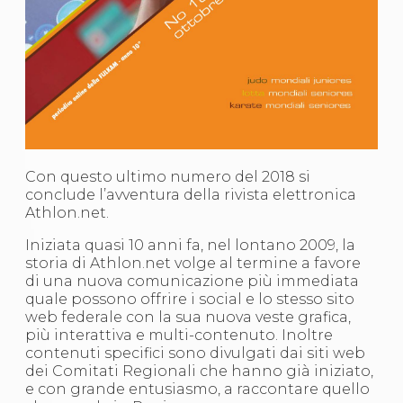
S'istrumpa
News
Calendario Attività
Difesa Personale MGA
La disciplina
News
Merchandising
Mappa del sito
Cerca
Contatti
Con questo ultimo numero del 2018 si
News
conclude l’avventura della rivista elettronica
Cookies Accept
Athlon.net.
Newsletter
Iniziata quasi 10 anni fa, nel lontano 2009, la
Catalogo formativo
storia di Athlon.net volge al termine a favore
Webinar
di una nuova comunicazione più immediata
Corsi Monotematici
quale possono offrire i social e lo stesso sito
Corsi di Specializzazione
web federale con la sua nuova veste grafica,
Corsi FIJLKAM-FISDIR
più interattiva e multi-contenuto. Inoltre
Corsi Preparatore Fisico
contenuti specifici sono divulgati dai siti web
Edutraining class - Didattica infantile
dei Comitati Regionali che hanno già iniziato,
Corso dirigenti sportivi
e con grande entusiasmo, a raccontare quello
Corso Direttore di Gara