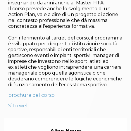
Abilitazioni
insegnando da anni anche al Master FIFA.
Sportello Fiscale
Il corso prevede anche lo svolgimento di un
News
Action Plan, vale a dire di un progetto di azione
Modulistica
nel contesto professionale che dà massima
FAQ
concretezza all'esperienza formativa.
Quesiti fiscali
Sostenibilità
Con riferimento al target del corso, il programma
Documenti
è sviluppato per: dirigenti di istituzioni e società
sportive, responsabili di enti territoriali che
gestiscono eventi o impianti sportivi, manager di
imprese che investono nello sport, atleti ed
ex atleti che vogliono intraprendere una carriera
manageriale dopo quella agonistica o che
desiderano comprendere le logiche economiche
di funzionamento dell'ecosistema sportivo.
brochure del corso
Sito web
Altre News