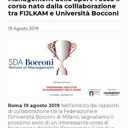
Gare e Risultati
corso nato dalla colllaborazione
Albi Federali
Arbitri
tra FIJLKAM e Università Bocconi
Lotta
La disciplina
19
Agosto
2019
News
Gare e Risultati
Attività Didattica
Albi Federali
Karate
La disciplina
News
Gare e Risultati
Attività Didattica
Albi Federali
Arti marziali
Aikido
Ju Jitsu
Sumo
Roma 19 agosto 2019
Nell'ambito dei rapporti
Capoeira
di collaborazione tra la Federazione e
Grappling
l'Università Bocconi di Milano, segnaliamo il
BJJ
prossimo avvio di un interessante corso di
Pancrazio/Pankration