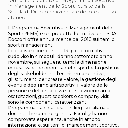
formazione dal titolo "Programma Executive
S'istrumpa
in Management dello Sport" curato dalla
News
Scuola di Direzione Aziendale del prestigioso
Calendario Attività
ateneo.
Difesa Personale MGA
La disciplina
Il Programma Executive in Management dello
News
Sport (PEMS) è un prodotto formativo che SDA
Merchandising
Bocconi offre annualmente dal 2010 sui temi di
Mappa del sito
sport management.
Cerca
L'iniziativa si compone di 13 giorni formative,
Contatti
suddivise in 4 moduli, da fine settembre a fine
News
novembre, sui seguenti temi: la dimensione
Cookies Accept
educativa ed economica dello sport e la gestione
Newsletter
degli stakeholder nell'ecosistema sportivo,
Catalogo formativo
gli strumenti per creare valore, la gestione degli
Webinar
eventi e degli impianti sportivi, il valore delle
Corsi Monotematici
persone e dell'organizzazione. Lezioni in aula,
Corsi di Specializzazione
esercitazioni, guest speakers e company visit
Corsi FIJLKAM-FISDIR
sono le componenti caratterizzanti il
Corsi Preparatore Fisico
Programma. La didattica è in lingua italiana e i
Edutraining class - Didattica infantile
docenti che compongono la Faculty hanno
Corso dirigenti sportivi
comprovata esperienza, anche in ambito
Corso Direttore di Gara
internazionale, sui temi di management sportivo,