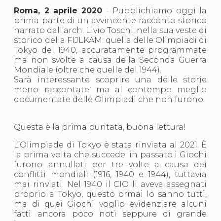
S'istrumpa
Roma, 2 aprile 2020
- Pubblichiamo oggi la
News
prima parte di un avvincente racconto storico
Calendario Attività
narrato dall’arch. Livio Toschi, nella sua veste di
Difesa Personale MGA
storico della FIJLKAM: quella delle Olimpiadi di
La disciplina
Tokyo del 1940, accuratamente programmate
News
ma non svolte a causa della Seconda Guerra
Merchandising
Mondiale (oltre che quelle del 1944).
Mappa del sito
Sarà interessante scoprire una delle storie
Cerca
meno raccontate, ma al contempo meglio
Contatti
documentate delle Olimpiadi che non furono.
News
Cookies Accept
Newsletter
Questa è la prima puntata, buona lettura!
Catalogo formativo
L’Olimpiade di Tokyo è stata rinviata al 2021. È
Webinar
la prima volta che succede: in passato i Giochi
Corsi Monotematici
furono annullati per tre volte a causa dei
Corsi di Specializzazione
conflitti mondiali (1916, 1940 e 1944), tuttavia
Corsi FIJLKAM-FISDIR
mai rinviati. Nel 1940 il CIO li aveva assegnati
Corsi Preparatore Fisico
proprio a Tokyo, questo ormai lo sanno tutti,
Edutraining class - Didattica infantile
ma di quei Giochi voglio evidenziare alcuni
Corso dirigenti sportivi
fatti ancora poco noti seppure di grande
Corso Direttore di Gara