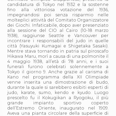
candidatura di Tokyo nel 1932 e la sostenne
fino alla vittoriosa votazione del 1936,
impegnandosi poi senza risparmio nelle
molteplici attività del Comitato Organizzatore
dei Giochi. Infaticabile, dopo aver presenziato
alla sessione del CIO al Cairo (10-18 marzo
1938), raggiunse Seattle e Vancouver per
incontrare i responsabili del judo in quelle
città (Yasuyuki Kumagai e Shigetaka Sasaki).
Mentre stava tornando in patria sul piroscafo
Hikawa Maru, morì a causa di una polmonite il
4 maggio 1938, all’età di 78 anni, e i suoi
funerali furono celebrati solennemente a
Tokyo il giorno 9. Anche grazie al carisma di
Kano nel programma della XII Olimpiade
venne inserita una dimostrazione di budo,
durante la quale si sarebbero esibiti esperti di
judo, karate, sumo, kendo e kyudo. Luogo
prescelto fu il Kokugikan a Ryogoku, il più
grande impianto sportivo coperto
dell’Estremo Oriente, inaugurato nel 1909.
Aveva una pianta circolare della superficie di