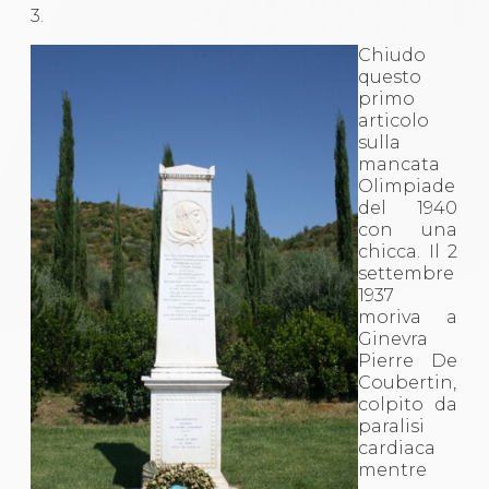
3.
Chiudo
questo
primo
articolo
sulla
mancata
Olimpiade
del 1940
con una
chicca. Il 2
settembre
1937
moriva a
Ginevra
Pierre De
Coubertin,
colpito da
paralisi
cardiaca
mentre