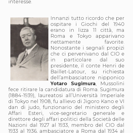
interesse.
Abilitazioni
Sportello Fiscale
News
Innanzi tutto ricordo che per
Modulistica
ospitare i Giochi del 1940
FAQ
erano in lizza 11 città, ma
Quesiti fiscali
Roma e Tokyo apparivano
Sostenibilità
nettamente favorite.
Documenti
Nonostante i segnali propizi
che ci pervenivano dal CIO e
in particolare dal suo
presidente, il conte Henri de
Baillet-Latour, su richiesta
dell’ambasciatore nipponico
Yotaro Sugimura
, Mussolini
fece ritirare la candidatura di Roma. Sugimura
(1884-1939), laureatosi all’Università Imperiale
di Tokyo nel 1908, fu allievo di Jigoro Kano e VI
dan di judo, funzionario del ministero degli
Affari Esteri, vice-segretario generale e
direttore degli affari politici della Società delle
Nazioni dal 1927 al 1933, membro del CIO dal
1933 al 1936, ambasciatore a Roma dal 1934 al