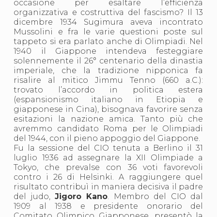
occasione per esaltare l’efficienza
organizzativa e costruttiva del fascismo? Il 13
dicembre 1934 Sugimura aveva incontrato
Mussolini e fra le varie questioni poste sul
tappeto si era parlato anche di Olimpiadi. Nel
1940 il Giappone intendeva festeggiare
solennemente il 26° centenario della dinastia
imperiale, che la tradizione nipponica fa
risalire al mitico Jimmu Tenno (660 a.C.):
trovato l’accordo in politica estera
(espansionismo italiano in Etiopia e
giapponese in Cina), bisognava favorire senza
esitazioni la nazione amica. Tanto più che
avremmo candidato Roma per le Olimpiadi
del 1944, con il pieno appoggio del Giappone.
Fu la sessione del CIO tenuta a Berlino il 31
luglio 1936 ad assegnare la XII Olimpiade a
Tokyo, che prevalse con 36 voti favorevoli
contro i 26 di Helsinki. A raggiungere quel
risultato contribuì in maniera decisiva il padre
del judo,
Jigoro Kano
. Membro del CIO dal
1909 al 1938 e presidente onorario del
Comitato Olimpico Giapponese, presentò la