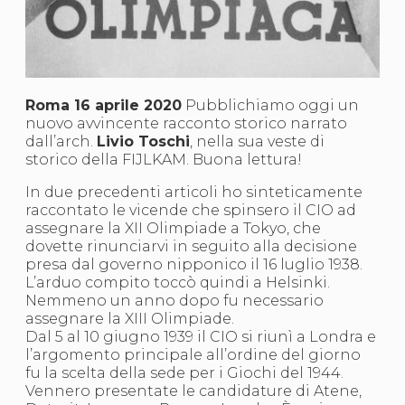
S'istrumpa
News
Calendario Attività
Difesa Personale MGA
La disciplina
News
Roma 16 aprile 2020
Pubblichiamo oggi un
Merchandising
nuovo avvincente racconto storico narrato
Mappa del sito
dall’arch.
Livio Toschi
, nella sua veste di
Cerca
storico della FIJLKAM. Buona lettura!
Contatti
In due precedenti articoli ho sinteticamente
News
raccontato le vicende che spinsero il CIO ad
Cookies Accept
assegnare la XII Olimpiade a Tokyo, che
Newsletter
dovette rinunciarvi in seguito alla decisione
Catalogo formativo
presa dal governo nipponico il 16 luglio 1938.
Webinar
L’arduo compito toccò quindi a Helsinki.
Corsi Monotematici
Nemmeno un anno dopo fu necessario
Corsi di Specializzazione
assegnare la XIII Olimpiade.
Corsi FIJLKAM-FISDIR
Dal 5 al 10 giugno 1939 il CIO si riunì a Londra e
Corsi Preparatore Fisico
l’argomento principale all’ordine del giorno
Edutraining class - Didattica infantile
fu la scelta della sede per i Giochi del 1944.
Corso dirigenti sportivi
Vennero presentate le candidature di Atene,
Corso Direttore di Gara