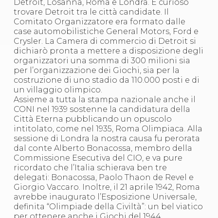
Detroit, Losanna, Roma e Londra. È curioso
Abilitazioni
trovare Detroit tra le città candidate. Il
Sportello Fiscale
Comitato Organizzatore era formato dalle
News
case automobilistiche General Motors, Ford e
Modulistica
Crysler. La Camera di commercio di Detroit si
FAQ
dichiarò pronta a mettere a disposizione degli
Quesiti fiscali
organizzatori una somma di 300 milioni sia
Sostenibilità
per l’organizzazione dei Giochi, sia per la
Documenti
costruzione di uno stadio da 110.000 posti e di
un villaggio olimpico.
Assieme a tutta la stampa nazionale anche il
CONI nel 1939 sostenne la candidatura della
Città Eterna pubblicando un opuscolo
intitolato, come nel 1935, Roma Olimpiaca. Alla
sessione di Londra la nostra causa fu perorata
dal conte Alberto Bonacossa, membro della
Commissione Esecutiva del CIO, e va pure
ricordato che l’Italia schierava ben tre
delegati: Bonacossa, Paolo Thaon de Revel e
Giorgio Vaccaro. Inoltre, il 21 aprile 1942, Roma
avrebbe inaugurato l’Esposizione Universale,
definita “Olimpiade della Civiltà”: un bel viatico
per ottenere anche i Giochi del 1944.