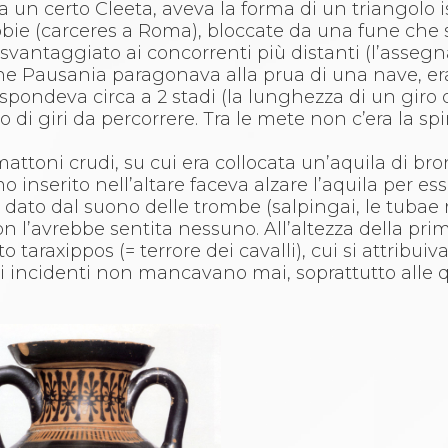
 un certo Cleeta, aveva la forma di un triangolo i
bbie (carceres a Roma), bloccate da una fune che
svantaggiato ai concorrenti più distanti (l’asseg
 che Pausania paragonava alla prua di una nave, e
spondeva circa a 2 stadi (la lunghezza di un giro d
di giri da percorrere. Tra le mete non c’era la spi
mattoni crudi, su cui era collocata un’aquila di bro
nserito nell’altare faceva alzare l’aquila per esse
 era dato dal suono delle trombe (salpingai, le tuba
non l’avrebbe sentita nessuno. All’altezza della pr
taraxippos (= terrore dei cavalli), cui si attribuiv
 gli incidenti non mancavano mai, soprattutto alle