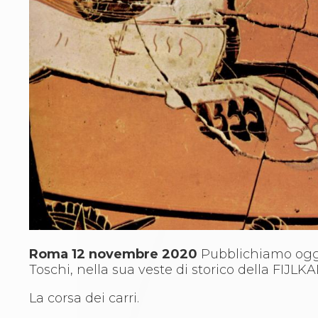
Archivio eventi
Dove siamo
Comitati Regionali
Società
La Federazione
Cerca Società Sportive
Media
Rassegna stampa
Pubblicazioni FIJLKAM
Libreria FIJLKAM
Athlon.net
Rivista ATHLON
Galleria Fotografica
Video
Partners
Trasparenza
Roma 12 novembre 2020
Pubblichiamo oggi 
FIJLKAM trasparente
Toschi, nella sua veste di storico della FIJLK
Amministrazione
Avvisi
La corsa dei carri.
Gare d’Appalto