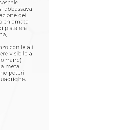
soscele.
 si abbassava
nazione dei
ra chiamata
i pista era
na,
nzo con le ali
re visibile a
e romane)
ima meta
ano poteri
 quadrighe.