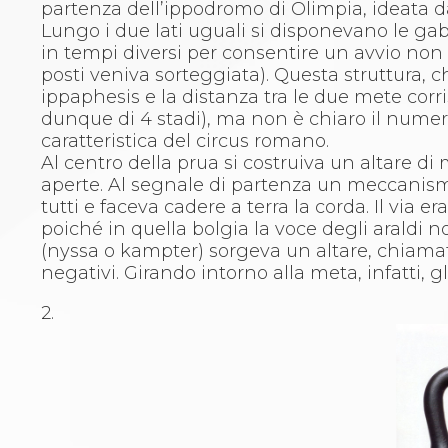
partenza dell’ippodromo di Olimpia, ideata da
Catalogo formativo
Lungo i due lati uguali si disponevano le ga
Webinar
in tempi diversi per consentire un avvio non 
Corsi Monotematici
posti veniva sorteggiata). Questa struttura,
Corsi di Specializzazione
ippaphesis e la distanza tra le due mete corri
Corsi FIJLKAM-FISDIR
dunque di 4 stadi), ma non è chiaro il numero 
Corsi Preparatore Fisico
caratteristica del circus romano.
Edutraining class - Didattica infantile
Al centro della prua si costruiva un altare di 
Corso dirigenti sportivi
aperte. Al segnale di partenza un meccanismo i
Corso Direttore di Gara
tutti e faceva cadere a terra la corda. Il via
Abilitazioni
poiché in quella bolgia la voce degli araldi 
Sportello Fiscale
(nyssa o kampter) sorgeva un altare, chiamato 
News
negativi. Girando intorno alla meta, infatti,
Modulistica
FAQ
2.
Quesiti fiscali
Sostenibilità
Documenti