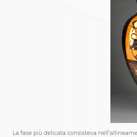
Aikido
Ju Jitsu
Sumo
Capoeira
Grappling
BJJ
Pancrazio/Pankration
S'istrumpa
News
Calendario Attività
Difesa Personale MGA
La disciplina
News
Merchandising
Mappa del sito
Cerca
Contatti
News
Cookies Accept
La fase più delicata consisteva nell’allineame
Newsletter