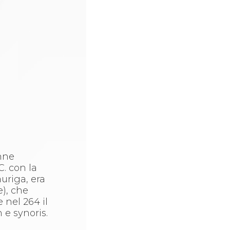
onne
C. con la
uriga, era
e), che
 nel 264 il
 e synoris.