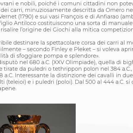
sovrani e nobili, poiché i comuni cittadini non pot
sa dei carri, minuziosamente descritta da Omero nel 
e Vernet (1790) e sui vasi François e di Anfiarao (a
 figlio Antiloco costituiscono una sorta di manuale
a risalire l’origine dei Giochi alla mitica competiz
bile destinare la spettacolare corsa dei carri al
ilmente – secondo Finley e Pleket – si voleva apri
lità di sfoggiare pompa e splendore».
isputò nel 680 a.C. (XXV Olimpiade), quella di big
 tirate da puledri o tethrippon polon nel 384 a.C.,
 a.C. Interessante la distinzione dei cavalli in du
 (teleioi) e i puledri (poloi). Dal 500 al 444 a.C. s
 apene.