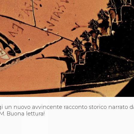
un nuovo avvincente racconto storico narrato dal
AM. Buona lettura!