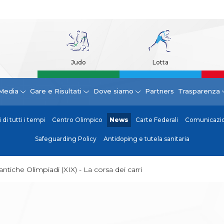
Judo
Lotta
Media
Gare e Risultati
Dove siamo
Partners
Trasparenza
di tutti i tempi
Centro Olimpico
News
Carte Federali
Comunicazion
Safeguarding Policy
Antidoping e tutela sanitaria
antiche Olimpiadi (XIX) - La corsa dei carri