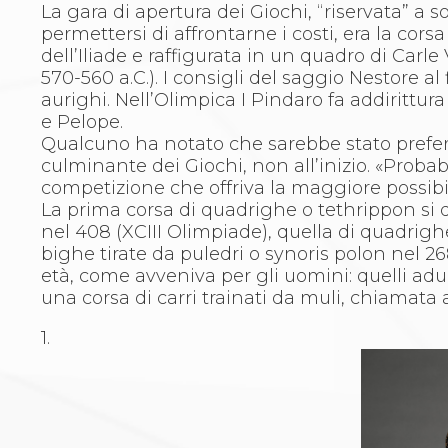
Whistleblowing
La gara di apertura dei Giochi, “riservata” a 
Judo
permettersi di affrontarne i costi, era la cor
La disciplina
dell’Iliade e raffigurata in un quadro di Carl
News
570-560 a.C.). I consigli del saggio Nestore al
Attività Didattica
aurighi. Nell’Olimpica I Pindaro fa addirittur
Gare e Risultati
e Pelope.
Albi Federali
Qualcuno ha notato che sarebbe stato preferi
Arbitri
culminante dei Giochi, non all’inizio. «Probab
Lotta
competizione che offriva la maggiore possibi
La disciplina
La prima corsa di quadrighe o tethrippon si d
News
nel 408 (XCIII Olimpiade), quella di quadrighe
Gare e Risultati
bighe tirate da puledri o synoris polon nel 268
Attività Didattica
età, come avveniva per gli uomini: quelli adulti
Albi Federali
una corsa di carri trainati da muli, chiamata
Karate
La disciplina
1.
News
Gare e Risultati
Attività Didattica
Albi Federali
Arti marziali