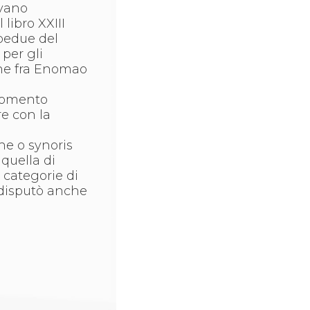
evano
libro XXIII
mbedue del
 per gli
ione fra Enomao
 momento
re con la
he o synoris
 quella di
e categorie di
i disputò anche