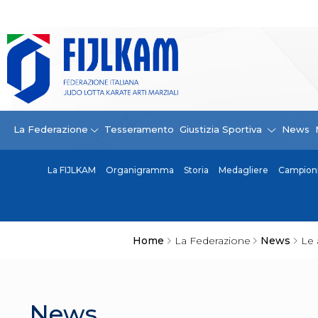
La Federazione
La FIJLKAM
Organigramma
Storia
Campioni di tutti i tempi
News
La Federazione
Tesseramento
Giustizia Sportiva
News
Carte Federali
Comunicazioni Federali
La FIJLKAM
Organigramma
Storia
Medagliere
Campioni 
Convenzioni
Centro Olimpico
Tecnici
Contatti
Safeguarding Policy
Home
La Federazione
News
Le 
Ufficiali di Gara
Antidoping e tutela sanitaria
Tesseramento
Contatti
News
Norme e modulistica Affiliazioni e Tesseramenti