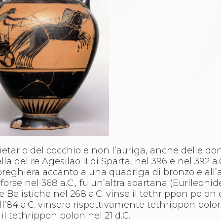
ietario del cocchio e non l’auriga, anche delle d
lla del re Agesilao II di Sparta, nel 396 e nel 392 a.
 preghiera accanto a una quadriga di bronzo e all’a
forse nel 368 a.C., fu un’altra spartana (Eurileonid
Belistiche nel 268 a.C. vinse il tethrippon polon e
ll’84 a.C. vinsero rispettivamente tethrippon polon
il tethrippon polon nel 21 d.C.