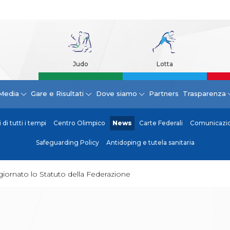
Judo
Lotta
Media
Gare e Risultati
Dove siamo
Partners
Trasparenza
di tutti i tempi
Centro Olimpico
News
Carte Federali
Comunicazion
Safeguarding Policy
Antidoping e tutela sanitaria
iornato lo Statuto della Federazione