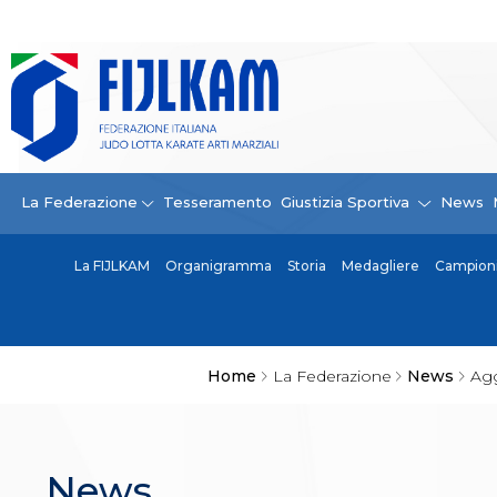
La Federazione
La FIJLKAM
Organigramma
Storia
Campioni di tutti i tempi
News
La Federazione
Tesseramento
Giustizia Sportiva
News
Carte Federali
Comunicazioni Federali
La FIJLKAM
Organigramma
Storia
Medagliere
Campioni 
Convenzioni
Centro Olimpico
Tecnici
Contatti
Safeguarding Policy
Home
La Federazione
News
Agg
Ufficiali di Gara
Antidoping e tutela sanitaria
Tesseramento
Contatti
News
Norme e modulistica Affiliazioni e Tesseramenti