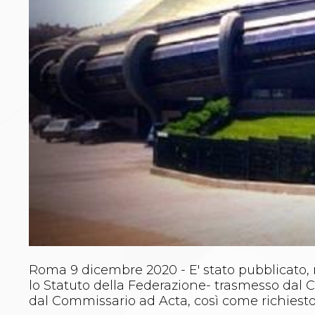
Archivio eventi
Dove siamo
Comitati Regionali
Società
La Federazione
Cerca Società Sportive
Media
Rassegna stampa
Pubblicazioni FIJLKAM
Libreria FIJLKAM
Athlon.net
Rivista ATHLON
Galleria Fotografica
Video
Partners
Trasparenza
FIJLKAM trasparente
Roma 9 dicembre 2020 - E' stato pubblicato, n
Amministrazione
lo Statuto della Federazione- trasmesso dal 
Avvisi
dal Commissario ad Acta, così come richiesto
Gare d’Appalto