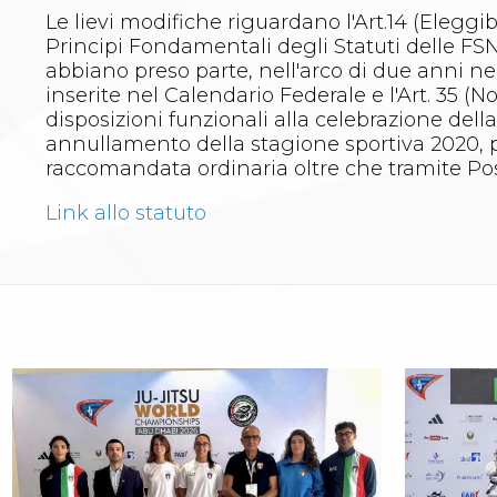
Whistleblowing
Le lievi modifiche riguardano l'Art.14 (Elegg
Judo
Principi Fondamentali degli Statuti delle FSN,
La disciplina
abbiano preso parte, nell'arco di due anni ne
News
inserite nel Calendario Federale e l'Art. 35 
Attività Didattica
disposizioni funzionali alla celebrazione de
Gare e Risultati
annullamento della stagione sportiva 2020, p
Albi Federali
raccomandata ordinaria oltre che tramite Post
Arbitri
Lotta
Link allo statuto
La disciplina
News
Gare e Risultati
Attività Didattica
Albi Federali
Karate
La disciplina
News
Gare e Risultati
Attività Didattica
Albi Federali
Arti marziali