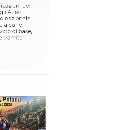
icazioni dei
li Atleti
no nazionale
te alcune
voto di base,
e tramite