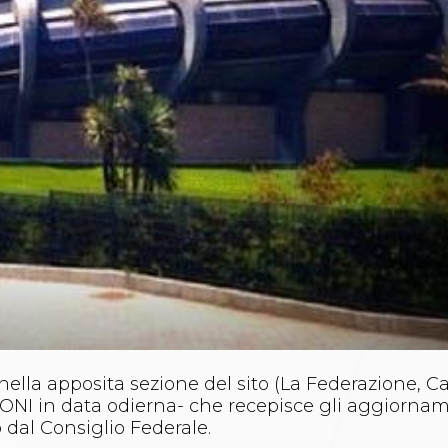
ella apposita sezione del sito (La Federazione, Car
CONI in data odierna- che recepisce gli aggiornam
 dal Consiglio Federale.