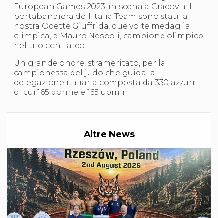
S'istrumpa
European Games 2023, in scena a Cracovia. I
News
portabandiera dell'Italia Team sono stati la
Calendario Attività
nostra Odette Giuffrida, due volte medaglia
Difesa Personale MGA
olimpica, e Mauro Nespoli, campione olimpico
La disciplina
nel tiro con l’arco.
News
Un grande onore, strameritato, per la
Merchandising
campionessa del judo che guida la
Mappa del sito
delegazione italiana composta da 330 azzurri,
Cerca
di cui 165 donne e 165 uomini.
Contatti
News
Cookies Accept
Newsletter
Catalogo formativo
Altre News
Webinar
Corsi Monotematici
Corsi di Specializzazione
Corsi FIJLKAM-FISDIR
Corsi Preparatore Fisico
Edutraining class - Didattica infantile
Corso dirigenti sportivi
Corso Direttore di Gara