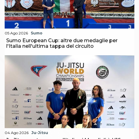
Abilitazioni
Sportello Fiscale
News
Modulistica
FAQ
Quesiti fiscali
05 Ago 2026
Sumo
Sostenibilità
Sumo European Cup: altre due medaglie per
Documenti
l'Italia nell'ultima tappa del circuito
04 Ago 2026
Ju-Jitsu