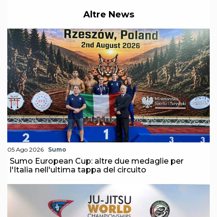
S'istrumpa
Altre News
News
Calendario Attività
Difesa Personale MGA
La disciplina
News
Merchandising
Mappa del sito
Cerca
Contatti
News
Cookies Accept
Newsletter
Catalogo formativo
Webinar
05 Ago 2026
Sumo
Corsi Monotematici
Sumo European Cup: altre due medaglie per
Corsi di Specializzazione
l'Italia nell'ultima tappa del circuito
Corsi FIJLKAM-FISDIR
Corsi Preparatore Fisico
Edutraining class - Didattica infantile
Corso dirigenti sportivi
Corso Direttore di Gara