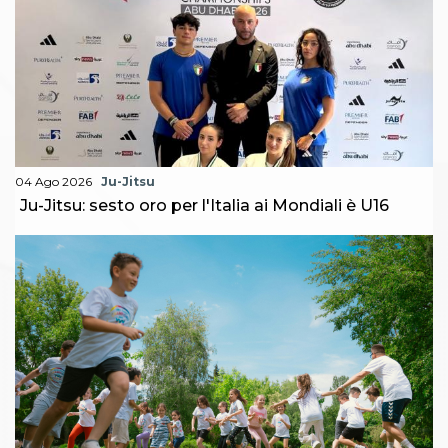
Abilitazioni
Sportello Fiscale
News
Modulistica
FAQ
Quesiti fiscali
Sostenibilità
Documenti
04 Ago 2026
Ju-Jitsu
Ju-Jitsu: sesto oro per l'Italia ai Mondiali è U16