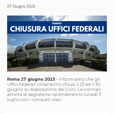
Gare e Risultati
Albi Federali
27
Giugno
2023
Arbitri
Lotta
La disciplina
News
Gare e Risultati
Attività Didattica
Albi Federali
Karate
La disciplina
News
Gare e Risultati
Attività Didattica
Albi Federali
Arti marziali
Roma 27 giugno 2023
- Informiamo che gli
Aikido
Uffici Federali rimarranno chiusi il 29 ed il 30
Ju Jitsu
giugno su disposizione del Coni. Le normali
Sumo
attività di segreteria riprenderanno lunedì 3
Capoeira
luglio con i consueti orari.
Grappling
BJJ
Pancrazio/Pankration