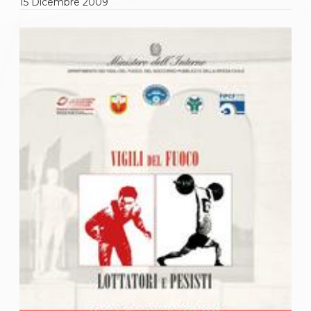
Gare e Risultati
15
Dicembre
2009
Albi Federali
Arbitri
Lotta
La disciplina
News
Gare e Risultati
Attività Didattica
Albi Federali
Karate
La disciplina
News
Gare e Risultati
Attività Didattica
Albi Federali
Arti marziali
Aikido
Ju Jitsu
Sumo
Capoeira
Grappling
BJJ
Pancrazio/Pankration