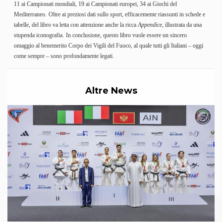
Abilitazioni
11 ai Campionati mondiali, 19 ai Campionati europei, 34 ai Giochi del
Sportello Fiscale
Mediterraneo.
Oltre ai preziosi dati sullo sport, efficacemente riassunti in schede e
News
tabelle, del libro va letta con attenzione anche la ricca
Appendice
, illustrata da una
Modulistica
stupenda iconografia.
In conclusione, questo libro vuole essere un sincero
FAQ
omaggio al benemerito Corpo dei Vigili del Fuoco, al quale tutti gli Italiani – oggi
Quesiti fiscali
come sempre – sono profondamente legati.
Sostenibilità
Documenti
Altre News