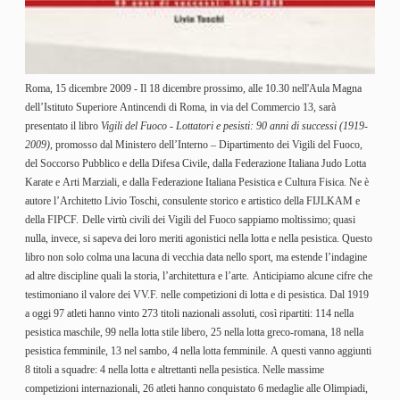
S'istrumpa
News
Calendario Attività
Difesa Personale MGA
La disciplina
Roma, 15 dicembre 2009 - Il 18 dicembre prossimo, alle 10.30 nell'Aula Magna
News
dell’Istituto Superiore Antincendi di Roma, in via del Commercio 13, sarà
Merchandising
presentato il libro
Vigili del Fuoco - Lottatori e pesisti: 90 anni di successi (1919-
Mappa del sito
2009)
, promosso dal Ministero dell’Interno – Dipartimento dei Vigili del Fuoco,
Cerca
del Soccorso Pubblico e della Difesa Civile, dalla Federazione Italiana Judo Lotta
Contatti
Karate e Arti Marziali, e dalla Federazione Italiana Pesistica e Cultura Fisica.
Ne è
News
autore l’Architetto Livio Toschi, consulente storico e artistico della FIJLKAM e
Cookies Accept
della FIPCF.
Delle virtù civili dei Vigili del Fuoco sappiamo moltissimo; quasi
Newsletter
nulla, invece, si sapeva dei loro meriti agonistici nella lotta e nella pesistica. Questo
Catalogo formativo
libro non solo colma una lacuna di vecchia data nello sport, ma estende l’indagine
Webinar
ad altre discipline quali la storia, l’architettura e l’arte.
Anticipiamo alcune cifre che
Corsi Monotematici
testimoniano il valore dei VV.F. nelle competizioni di lotta e di pesistica. Dal 1919
Corsi di Specializzazione
a oggi 97 atleti hanno vinto 273 titoli nazionali assoluti, così ripartiti: 114 nella
Corsi FIJLKAM-FISDIR
Corsi Preparatore Fisico
pesistica maschile, 99 nella lotta stile libero, 25 nella lotta greco-romana, 18 nella
Edutraining class - Didattica infantile
pesistica femminile, 13 nel sambo, 4 nella lotta femminile. A questi vanno aggiunti
Corso dirigenti sportivi
8 titoli a squadre: 4 nella lotta e altrettanti nella pesistica. Nelle massime
Corso Direttore di Gara
competizioni internazionali, 26 atleti hanno conquistato 6 medaglie alle Olimpiadi,