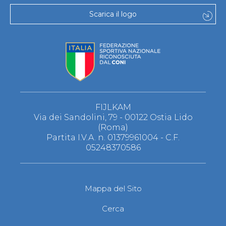
Scarica il logo
FIJLKAM
Via dei Sandolini, 79 - 00122 Ostia Lido
(Roma)
Partita I.V.A. n. 01379961004 - C.F.
05248370586
Mappa del Sito
Cerca