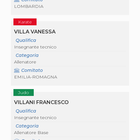
S'istrumpa
LOMBARDIA
News
Calendario Attività
Karate
Difesa Personale MGA
La disciplina
VILLA VANESSA
News
Qualifica
Merchandising
Insegnante tecnico
Mappa del sito
Cerca
Categoria
Contatti
Allenatore
News
Comitato
Cookies Accept
EMILIA-ROMAGNA
Newsletter
Catalogo formativo
Webinar
Judo
Corsi Monotematici
VILLANI FRANCESCO
Corsi di Specializzazione
Corsi FIJLKAM-FISDIR
Qualifica
Corsi Preparatore Fisico
Insegnante tecnico
Edutraining class - Didattica infantile
Categoria
Corso dirigenti sportivi
Allenatore Base
Corso Direttore di Gara