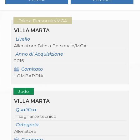
Gare e Risultati
Albi Federali
Arbitri
Lotta
Difesa Personale/MGA
La disciplina
VILLA MARTA
News
Gare e Risultati
Livello
Attività Didattica
Allenatore Difesa Personale/MGA
Albi Federali
Anno di Acquisizione
Karate
2016
La disciplina
News
Comitato
Gare e Risultati
LOMBARDIA
Attività Didattica
Albi Federali
Judo
Arti marziali
Aikido
VILLA MARTA
Ju Jitsu
Qualifica
Sumo
Insegnante tecnico
Capoeira
Categoria
Grappling
Allenatore
BJJ
Pancrazio/Pankration
Comitato