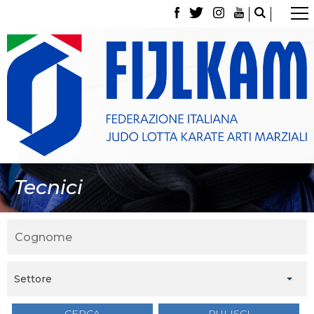
La Federazione
Tesseramento
Contatti
Norme e modulistica Affiliazioni e Tesseramenti
Polizza Assicurativa
Classifica Società Sportive con più di 100 atleti
tesserati
Azzurri
Giustizia Sportiva
Gare e Risultati
Tecnici
Archivio eventi
Dove siamo
Media
Partners
Trasparenza
Judo
La disciplina
Settore
News
Attività Didattica
CERCA
PULISCI