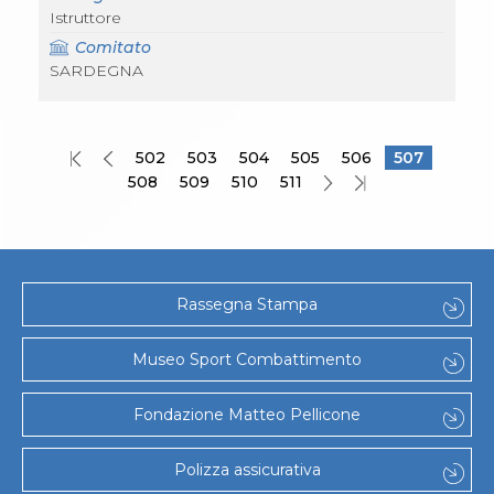
Istruttore
Comitato
SARDEGNA
502
503
504
505
506
507
508
509
510
511
Rassegna Stampa
Museo Sport Combattimento
Fondazione Matteo Pellicone
Polizza assicurativa