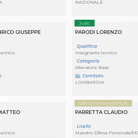
A
NAZIONALE
Judo
NRICO GIUSEPPE
PARODI LORENZO
Qualifica
tecnico
Insegnante tecnico
Categoria
Allenatore Base
o
Comitato
LOMBARDIA
Difesa Personale/MGA
 MATTEO
PARRETTA CLAUDIO
Livello
tecnico
Maestro Difesa Personale/M