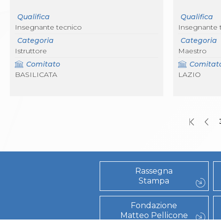
Catalogo formativo
Webinar
Qualifica
Qualifica
Corsi Monotematici
Insegnante tecnico
Insegnante 
Corsi di Specializzazione
Categoria
Categoria
Corsi FIJLKAM-FISDIR
Istruttore
Maestro
Corsi Preparatore Fisico
Comitato
Comitat
Edutraining class - Didattica infantile
BASILICATA
LAZIO
Corso dirigenti sportivi
Corso Direttore di Gara
Abilitazioni
Sportello Fiscale
News
Modulistica
FAQ
Quesiti fiscali
Sostenibilità
Rassegna
Documenti
Stampa
Fondazione
Matteo Pellicone