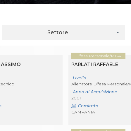
Settore
Difesa Personale/MGA
MASSIMO
PARLATI RAFFAELE
Livello
tecnico
Allenatore Difesa Personale
Anno di Acquisizione
2001
o
Comitato
CAMPANIA