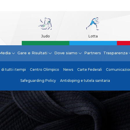
Judo
Lotta
Media
Gare e Risultati
Dove siamo
Partners
Trasparenza
di tutti i tempi
Centro Olimpico
News
Carte Federali
Comunicazion
Safeguarding Policy
Antidoping e tutela sanitaria