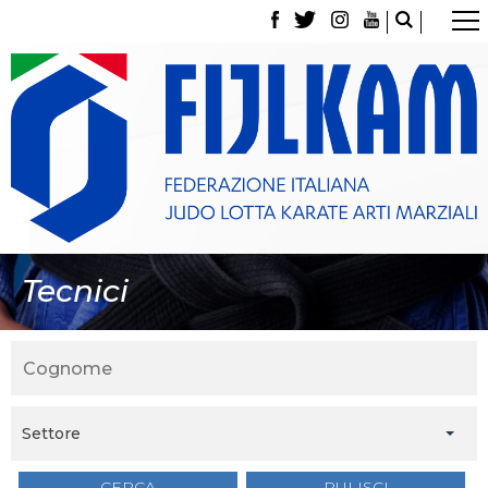
La Federazione
Tesseramento
Contatti
Norme e modulistica Affiliazioni e Tesseramenti
Polizza Assicurativa
Classifica Società Sportive con più di 100 atleti
tesserati
Azzurri
Giustizia Sportiva
Gare e Risultati
Tecnici
Archivio eventi
Dove siamo
Media
Partners
Trasparenza
Judo
La disciplina
Settore
News
Attività Didattica
CERCA
PULISCI