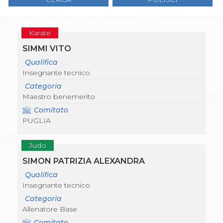
Gare e Risultati
Albi Federali
Arbitri
Lotta
Karate
La disciplina
SIMMI VITO
News
Gare e Risultati
Qualifica
Attività Didattica
Insegnante tecnico
Albi Federali
Categoria
Karate
Maestro benemerito
La disciplina
News
Comitato
Gare e Risultati
PUGLIA
Attività Didattica
Albi Federali
Judo
Arti marziali
Aikido
SIMON PATRIZIA ALEXANDRA
Ju Jitsu
Qualifica
Sumo
Insegnante tecnico
Capoeira
Categoria
Grappling
Allenatore Base
BJJ
Pancrazio/Pankration
Comitato