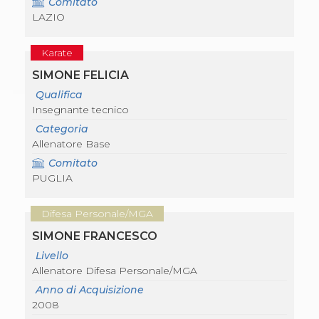
Comitato
Abilitazioni
LAZIO
Sportello Fiscale
News
Modulistica
Karate
FAQ
Quesiti fiscali
SIMONE FELICIA
Sostenibilità
Qualifica
Documenti
Insegnante tecnico
Categoria
Allenatore Base
Comitato
PUGLIA
Difesa Personale/MGA
SIMONE FRANCESCO
Livello
Allenatore Difesa Personale/MGA
Anno di Acquisizione
2008