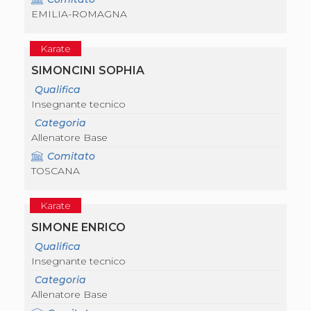
S'istrumpa
EMILIA-ROMAGNA
News
Calendario Attività
Karate
Difesa Personale MGA
La disciplina
SIMONCINI SOPHIA
News
Qualifica
Merchandising
Insegnante tecnico
Mappa del sito
Cerca
Categoria
Contatti
Allenatore Base
News
Comitato
Cookies Accept
TOSCANA
Newsletter
Catalogo formativo
Webinar
Karate
Corsi Monotematici
SIMONE ENRICO
Corsi di Specializzazione
Corsi FIJLKAM-FISDIR
Qualifica
Corsi Preparatore Fisico
Insegnante tecnico
Edutraining class - Didattica infantile
Categoria
Corso dirigenti sportivi
Allenatore Base
Corso Direttore di Gara