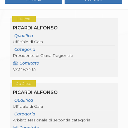
Gare e Risultati
Albi Federali
Arbitri
Lotta
Ju-Jitsu
La disciplina
PICARDI ALFONSO
News
Gare e Risultati
Qualifica
Attività Didattica
Ufficiale di Gara
Albi Federali
Categoria
Karate
Presidente di Giuria Regionale
La disciplina
News
Comitato
Gare e Risultati
CAMPANIA
Attività Didattica
Albi Federali
Ju-Jitsu
Arti marziali
Aikido
PICARDI ALFONSO
Ju Jitsu
Qualifica
Sumo
Ufficiale di Gara
Capoeira
Categoria
Grappling
Arbitro Nazionale di seconda categoria
BJJ
Pancrazio/Pankration
Comitato