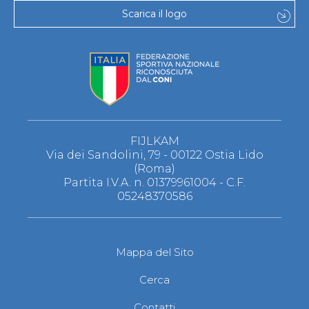
Scarica il logo
FIJLKAM
Via dei Sandolini, 79 - 00122 Ostia Lido
(Roma)
Partita I.V.A. n. 01379961004 - C.F.
05248370586
Mappa del Sito
Cerca
Contatti