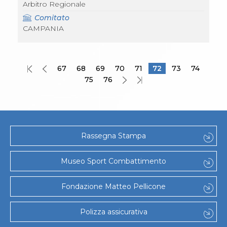
Arbitro Regionale
Comitato
CAMPANIA
67
68
69
70
71
72
73
74
75
76
Rassegna Stampa
Museo Sport Combattimento
Fondazione Matteo Pellicone
Polizza assicurativa