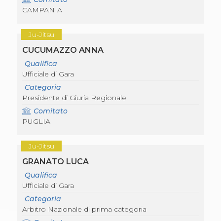
S'istrumpa
CAMPANIA
News
Calendario Attività
Ju-Jitsu
Difesa Personale MGA
La disciplina
CUCUMAZZO ANNA
News
Qualifica
Merchandising
Ufficiale di Gara
Mappa del sito
Cerca
Categoria
Contatti
Presidente di Giuria Regionale
News
Comitato
Cookies Accept
PUGLIA
Newsletter
Catalogo formativo
Webinar
Ju-Jitsu
Corsi Monotematici
GRANATO LUCA
Corsi di Specializzazione
Corsi FIJLKAM-FISDIR
Qualifica
Corsi Preparatore Fisico
Ufficiale di Gara
Edutraining class - Didattica infantile
Categoria
Corso dirigenti sportivi
Arbitro Nazionale di prima categoria
Corso Direttore di Gara