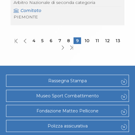
Arbitro Nazionale di seconda categoria
Comitato
PIEMONTE
4
5
6
7
8
9
10
11
12
13
Rassegna Stampa
Museo Sport Combattimento
Fondazione Matteo Pellicone
Polizza assicurativa