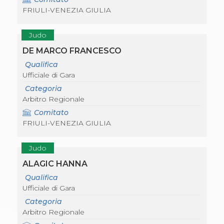
S'istrumpa
FRIULI-VENEZIA GIULIA
News
Calendario Attività
Judo
Difesa Personale MGA
La disciplina
DE MARCO FRANCESCO
News
Qualifica
Merchandising
Ufficiale di Gara
Mappa del sito
Cerca
Categoria
Contatti
Arbitro Regionale
News
Comitato
Cookies Accept
FRIULI-VENEZIA GIULIA
Newsletter
Catalogo formativo
Webinar
Judo
Corsi Monotematici
ALAGIC HANNA
Corsi di Specializzazione
Corsi FIJLKAM-FISDIR
Qualifica
Corsi Preparatore Fisico
Ufficiale di Gara
Edutraining class - Didattica infantile
Categoria
Corso dirigenti sportivi
Arbitro Regionale
Corso Direttore di Gara