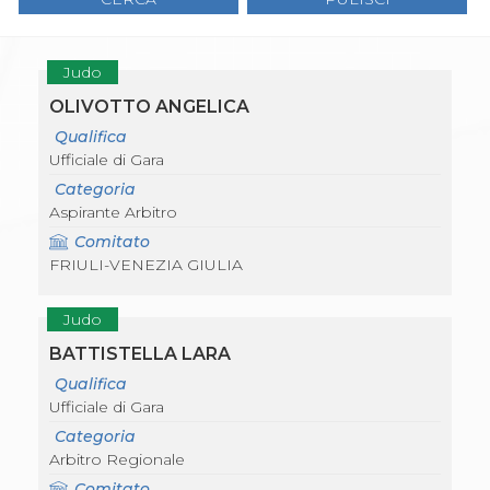
Gare e Risultati
Albi Federali
Arbitri
Lotta
Judo
La disciplina
OLIVOTTO ANGELICA
News
Gare e Risultati
Qualifica
Attività Didattica
Ufficiale di Gara
Albi Federali
Categoria
Karate
Aspirante Arbitro
La disciplina
News
Comitato
Gare e Risultati
FRIULI-VENEZIA GIULIA
Attività Didattica
Albi Federali
Judo
Arti marziali
Aikido
BATTISTELLA LARA
Ju Jitsu
Qualifica
Sumo
Ufficiale di Gara
Capoeira
Categoria
Grappling
Arbitro Regionale
BJJ
Pancrazio/Pankration
Comitato