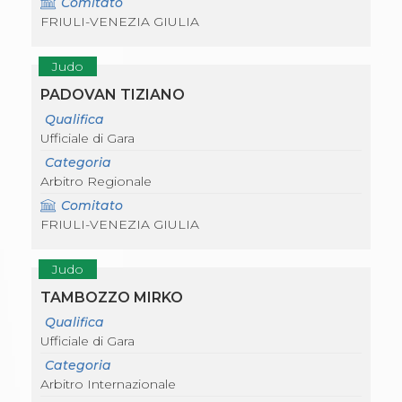
Comitato
Abilitazioni
FRIULI-VENEZIA GIULIA
Sportello Fiscale
News
Modulistica
Judo
FAQ
Quesiti fiscali
PADOVAN TIZIANO
Sostenibilità
Qualifica
Documenti
Ufficiale di Gara
Categoria
Arbitro Regionale
Comitato
FRIULI-VENEZIA GIULIA
Judo
TAMBOZZO MIRKO
Qualifica
Ufficiale di Gara
Categoria
Arbitro Internazionale