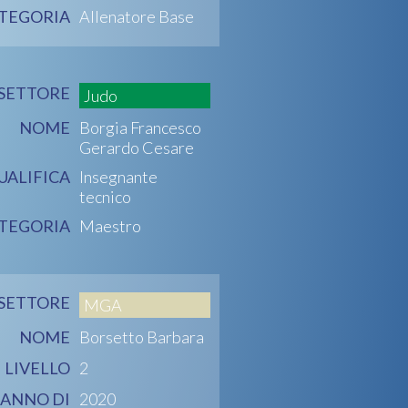
TEGORIA
Allenatore Base
SETTORE
Judo
NOME
Borgia Francesco
Gerardo Cesare
UALIFICA
Insegnante
tecnico
TEGORIA
Maestro
SETTORE
MGA
NOME
Borsetto Barbara
LIVELLO
2
ANNO DI
2020