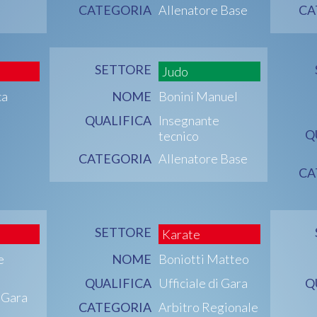
CATEGORIA
Allenatore Base
CA
SETTORE
Judo
ca
NOME
Bonini Manuel
QUALIFICA
Insegnante
Q
tecnico
CATEGORIA
Allenatore Base
CA
SETTORE
Karate
e
NOME
Boniotti Matteo
QUALIFICA
Ufficiale di Gara
Q
i Gara
CATEGORIA
Arbitro Regionale