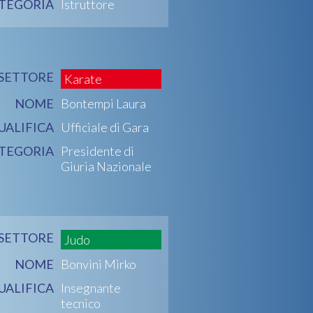
TEGORIA
Istruttore
SETTORE
Karate
NOME
Bontempi Laura
UALIFICA
Ufficiale di Gara
TEGORIA
Presidente di
Giuria Nazionale
SETTORE
Judo
NOME
Bonvini Mirko
UALIFICA
Insegnante
tecnico