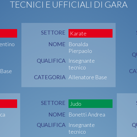
TECNICI E UFFICIALI DI GARA
SETTORE
Karate
lentino
NOME
Bonalda
Pierpaolo
Q
QUALIFICA
Insegnante
tecnico
 Base
CA
CATEGORIA
Allenatore Base
SETTORE
Judo
uca
NOME
Bonetti Andrea
QUALIFICA
Insegnante
Q
tecnico