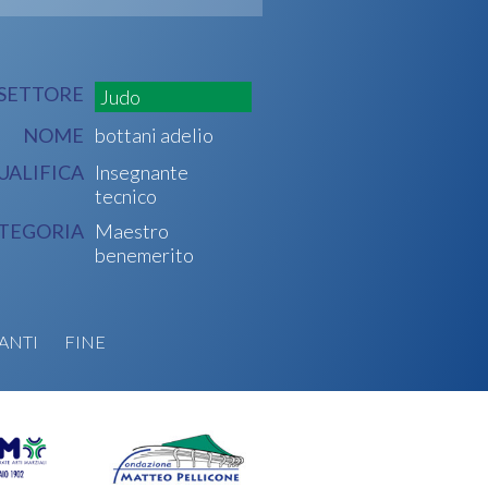
SETTORE
Judo
NOME
bottani adelio
UALIFICA
Insegnante
tecnico
TEGORIA
Maestro
benemerito
ANTI
FINE