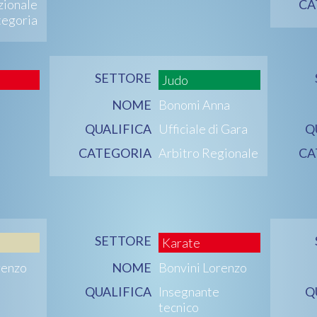
zionale
CA
tegoria
SETTORE
Judo
NOME
Bonomi Anna
QUALIFICA
Ufficiale di Gara
Q
CATEGORIA
Arbitro Regionale
CA
SETTORE
Karate
renzo
NOME
Bonvini Lorenzo
QUALIFICA
Insegnante
Q
tecnico