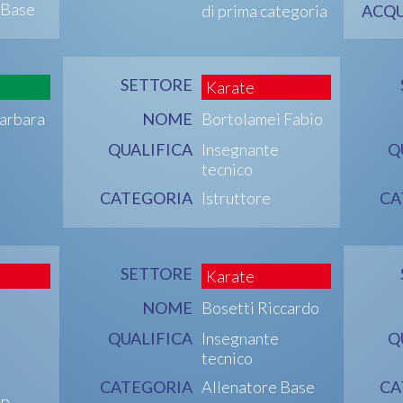
 Base
di prima categoria
ACQU
SETTORE
Karate
arbara
NOME
Bortolamei Fabio
QUALIFICA
Insegnante
Q
tecnico
CATEGORIA
Istruttore
CA
SETTORE
Karate
NOME
Bosetti Riccardo
QUALIFICA
Insegnante
Q
tecnico
CATEGORIA
Allenatore Base
CA