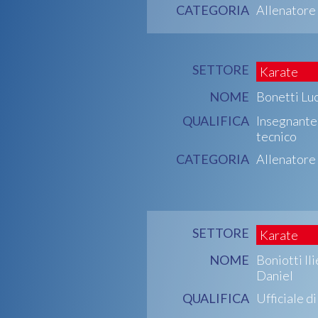
CATEGORIA
Allenatore
SETTORE
Karate
NOME
Bonetti Lu
QUALIFICA
Insegnante
tecnico
CATEGORIA
Allenatore
SETTORE
Karate
NOME
Boniotti Ili
Daniel
QUALIFICA
Ufficiale d