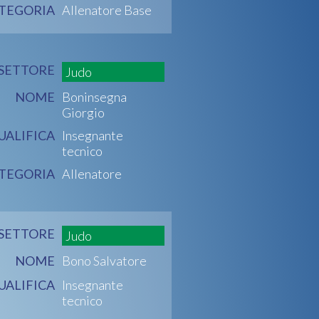
TEGORIA
Allenatore Base
SETTORE
Judo
NOME
Boninsegna
Giorgio
UALIFICA
Insegnante
tecnico
TEGORIA
Allenatore
SETTORE
Judo
NOME
Bono Salvatore
UALIFICA
Insegnante
tecnico