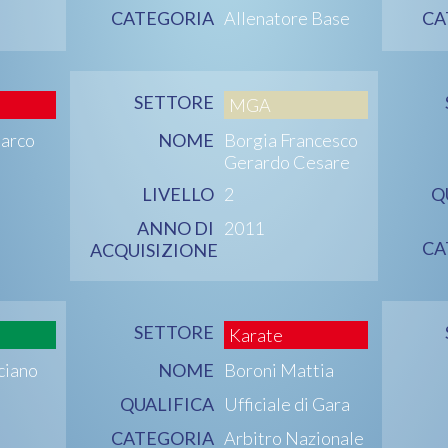
CATEGORIA
Allenatore Base
CA
SETTORE
MGA
Marco
NOME
Borgia Francesco
Gerardo Cesare
LIVELLO
2
Q
ANNO DI
2011
CA
ACQUISIZIONE
SETTORE
Karate
ciano
NOME
Boroni Mattia
QUALIFICA
Ufficiale di Gara
CATEGORIA
Arbitro Nazionale