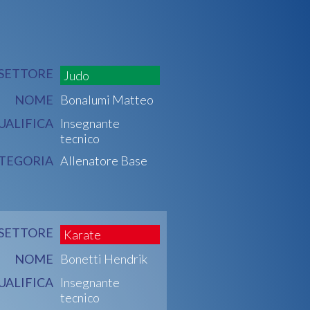
SETTORE
Judo
NOME
Bonalumi Matteo
UALIFICA
Insegnante
tecnico
TEGORIA
Allenatore Base
SETTORE
Karate
NOME
Bonetti Hendrik
UALIFICA
Insegnante
tecnico