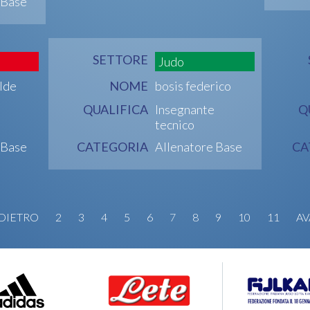
 Base
SETTORE
Judo
lde
NOME
bosis federico
QUALIFICA
Insegnante
Q
tecnico
 Base
CATEGORIA
Allenatore Base
CA
DIETRO
2
3
4
5
6
7
8
9
10
11
AV