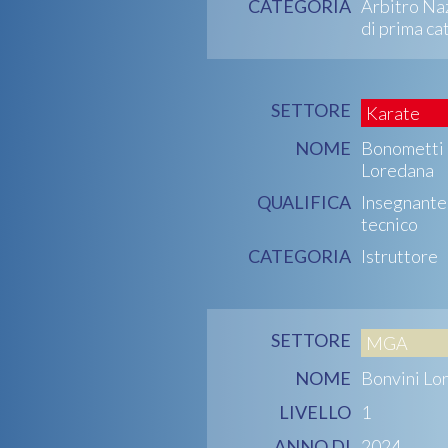
CATEGORIA
Arbitro Na
di prima ca
SETTORE
Karate
NOME
Bonometti
Loredana
QUALIFICA
Insegnante
tecnico
CATEGORIA
Istruttore
SETTORE
MGA
NOME
Bonvini Lo
LIVELLO
1
ANNO DI
2024