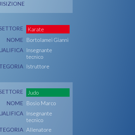
ISIZIONE
SETTORE
Karate
NOME
Bortolamei Gianni
UALIFICA
Insegnante
tecnico
TEGORIA
Istruttore
SETTORE
Judo
NOME
Bosio Marco
UALIFICA
Insegnante
tecnico
TEGORIA
Allenatore