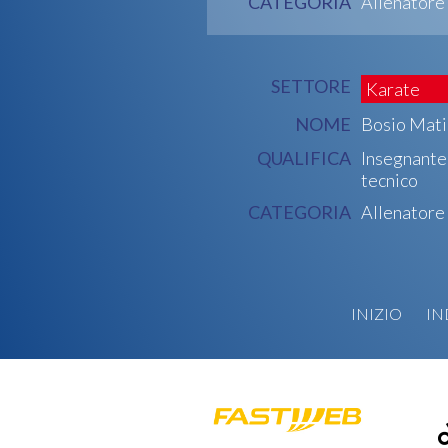
CATEGORIA
Allenatore
SETTORE
Karate
NOME
Bosio Mati
QUALIFICA
Insegnante
tecnico
CATEGORIA
Allenatore
INIZIO
IN