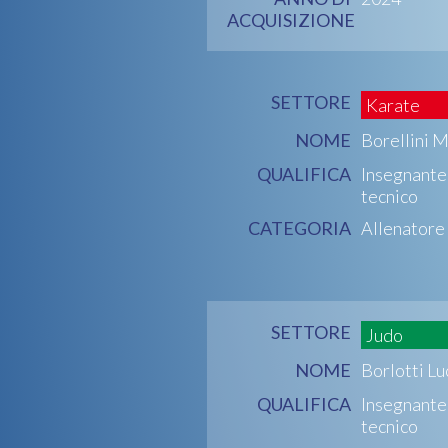
ACQUISIZIONE
SETTORE
Karate
NOME
Borellini 
QUALIFICA
Insegnante
tecnico
CATEGORIA
Allenatore
SETTORE
Judo
NOME
Borlotti Lu
QUALIFICA
Insegnante
tecnico