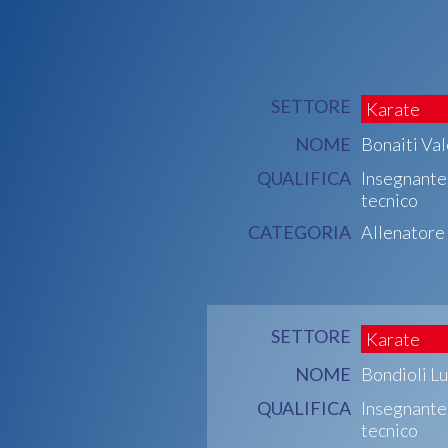
SETTORE
Karate
NOME
Bonaiti Va
QUALIFICA
Insegnante
tecnico
CATEGORIA
Allenatore
SETTORE
Karate
NOME
Bondioli L
QUALIFICA
Insegnante
tecnico