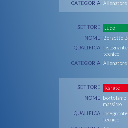
CATEGORIA
Allenatore
SETTORE
Judo
NOME
Borsetto B
QUALIFICA
Insegnante
tecnico
CATEGORIA
Allenatore
SETTORE
Karate
NOME
bortolamei
massimo
QUALIFICA
Insegnante
tecnico