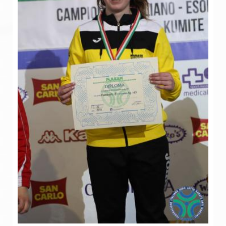
Gare e Risultati
Albi Federali
Arbitri
Lotta
La disciplina
News
Gare e Risultati
Attività Didattica
Albi Federali
Karate
La disciplina
News
Gare e Risultati
Attività Didattica
Albi Federali
Arti marziali
Aikido
Ju Jitsu
Sumo
Capoeira
Grappling
BJJ
Pancrazio/Pankration