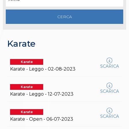
Gare e Risultati
Albi Federali
Arbitri
Lotta
La disciplina
News
Gare e Risultati
Attività Didattica
Karate
Albi Federali
Karate
La disciplina
Karate
News
SCARICA
Karate - Leggo - 02-08-2023
Gare e Risultati
Attività Didattica
Albi Federali
Arti marziali
Karate
SCARICA
Aikido
Karate - Leggo - 12-07-2023
Ju Jitsu
Sumo
Capoeira
Karate
Grappling
SCARICA
Karate - Open - 06-07-2023
BJJ
Pancrazio/Pankration