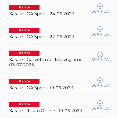
S'istrumpa
Karate
News
SCARICA
Karate - OA Sport - 24-06-2023
Calendario Attività
Difesa Personale MGA
La disciplina
News
Karate
SCARICA
Merchandising
Karate - OA Sport - 22-06-2023
Mappa del sito
Cerca
Contatti
Karate
News
Karate - Gazzetta del Mezzogiorno -
SCARICA
Cookies Accept
03-07-2023
Newsletter
Catalogo formativo
Webinar
Karate
Corsi Monotematici
SCARICA
Karate - OA Sport - 19-06-2023
Corsi di Specializzazione
Corsi FIJLKAM-FISDIR
Corsi Preparatore Fisico
Edutraining class - Didattica infantile
Karate
SCARICA
Corso dirigenti sportivi
Karate - Il Faro Online - 19-06-2023
Corso Direttore di Gara