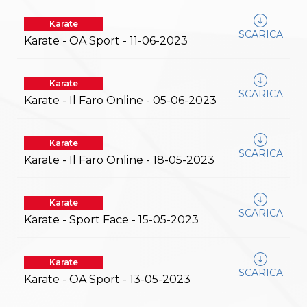
Abilitazioni
Sportello Fiscale
Karate
News
SCARICA
Karate - OA Sport - 11-06-2023
Modulistica
FAQ
Quesiti fiscali
Karate
Sostenibilità
SCARICA
Documenti
Karate - Il Faro Online - 05-06-2023
Karate
SCARICA
Karate - Il Faro Online - 18-05-2023
Karate
SCARICA
Karate - Sport Face - 15-05-2023
Karate
SCARICA
Karate - OA Sport - 13-05-2023