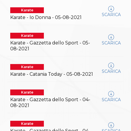
Abilitazioni
Sportello Fiscale
Karate
News
SCARICA
Karate - Io Donna - 05-08-2021
Modulistica
FAQ
Quesiti fiscali
Karate
Sostenibilità
Documenti
Karate - Gazzetta dello Sport - 05-
SCARICA
08-2021
Karate
SCARICA
Karate - Catania Today - 05-08-2021
Karate
Karate - Gazzetta dello Sport - 04-
SCARICA
08-2021
Karate
Karate - Gazzetta dello Sport - 04-
SCARICA