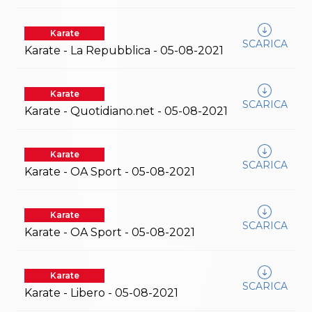
S'istrumpa
News
Karate
Calendario Attività
SCARICA
Karate - La Repubblica - 05-08-2021
Difesa Personale MGA
La disciplina
News
Merchandising
Karate
SCARICA
Mappa del sito
Karate - Quotidiano.net - 05-08-2021
Cerca
Contatti
News
Karate
Cookies Accept
SCARICA
Karate - OA Sport - 05-08-2021
Newsletter
Catalogo formativo
Webinar
Karate
Corsi Monotematici
SCARICA
Karate - OA Sport - 05-08-2021
Corsi di Specializzazione
Corsi FIJLKAM-FISDIR
Corsi Preparatore Fisico
Edutraining class - Didattica infantile
Karate
SCARICA
Corso dirigenti sportivi
Karate - Libero - 05-08-2021
Corso Direttore di Gara