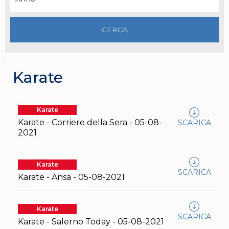
Gare e Risultati
Albi Federali
Arbitri
Lotta
La disciplina
News
Gare e Risultati
Attività Didattica
Karate
Albi Federali
Karate
La disciplina
Karate
News
Karate - Corriere della Sera - 05-08-
SCARICA
Gare e Risultati
2021
Attività Didattica
Albi Federali
Arti marziali
Aikido
Karate
SCARICA
Ju Jitsu
Karate - Ansa - 05-08-2021
Sumo
Capoeira
Grappling
Karate
BJJ
SCARICA
Karate - Salerno Today - 05-08-2021
Pancrazio/Pankration