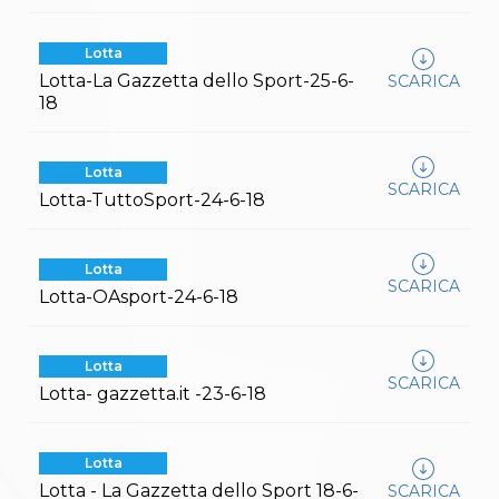
S'istrumpa
News
Lotta
Calendario Attività
Lotta-La Gazzetta dello Sport-25-6-
SCARICA
Difesa Personale MGA
18
La disciplina
News
Merchandising
Mappa del sito
Lotta
SCARICA
Cerca
Lotta-TuttoSport-24-6-18
Contatti
News
Cookies Accept
Lotta
Newsletter
SCARICA
Lotta-OAsport-24-6-18
Catalogo formativo
Webinar
Corsi Monotematici
Lotta
Corsi di Specializzazione
SCARICA
Lotta- gazzetta.it -23-6-18
Corsi FIJLKAM-FISDIR
Corsi Preparatore Fisico
Edutraining class - Didattica infantile
Corso dirigenti sportivi
Lotta
Corso Direttore di Gara
Lotta - La Gazzetta dello Sport 18-6-
SCARICA