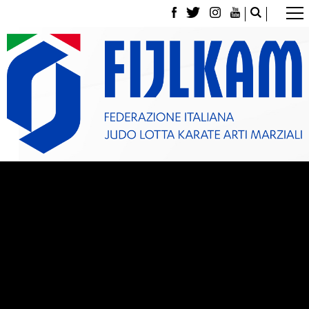
La Federazione
Tesseramento
Contatti
Norme e modulistica Affiliazioni e Tesseramenti
Polizza Assicurativa
Classifica Società Sportive con più di 100 atleti
tesserati
Azzurri
Giustizia Sportiva
Gare e Risultati
Archivio eventi
Dove siamo
Media
Partners
Trasparenza
Judo
La disciplina
News
Attività Didattica