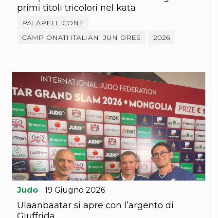
Abilitazioni
primi titoli tricolori nel kata
Sportello Fiscale
News
PALAPELLICONE
Modulistica
CAMPIONATI ITALIANI JUNIORES
2026
FAQ
Quesiti fiscali
Sostenibilità
Documenti
Judo
19
Giugno
2026
Ulaanbaatar si apre con l’argento di
Giuffrida