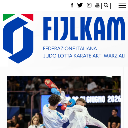
La Federazione
Tesseramento
Contatti
Norme e modulistica Affiliazioni e Tesseramenti
Polizza Assicurativa
Classifica Società Sportive con più di 100 atleti
tesserati
Azzurri
Giustizia Sportiva
Gare e Risultati
Archivio eventi
Dove siamo
Media
Partners
Trasparenza
Judo
La disciplina
News
Attività Didattica