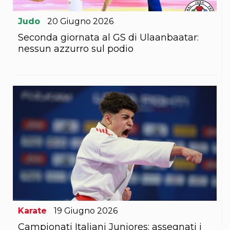
S'istrumpa
News
Judo
20
Giugno
2026
Calendario Attività
Seconda giornata al GS di Ulaanbaatar:
Difesa Personale MGA
La disciplina
nessun azzurro sul podio
News
Merchandising
Mappa del sito
Cerca
Contatti
News
Cookies Accept
Newsletter
Catalogo formativo
Webinar
Corsi Monotematici
Corsi di Specializzazione
Corsi FIJLKAM-FISDIR
Corsi Preparatore Fisico
Edutraining class - Didattica infantile
Karate
19
Giugno
2026
Corso dirigenti sportivi
Corso Direttore di Gara
Campionati Italiani Juniores: assegnati i