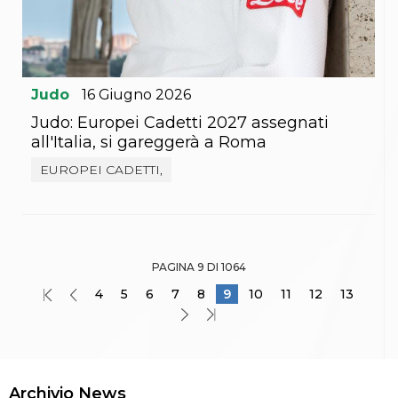
Judo
16
Giugno
2026
Judo: Europei Cadetti 2027 assegnati
all'Italia, si gareggerà a Roma
EUROPEI CADETTI,
PAGINA 9 DI 1064
4
5
6
7
8
9
10
11
12
13
Archivio News