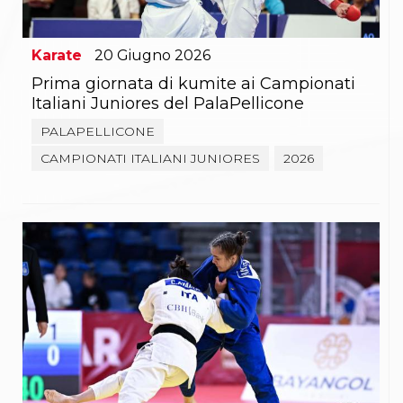
Gare e Risultati
Albi Federali
Arbitri
Karate
20
Giugno
2026
Lotta
La disciplina
Prima giornata di kumite ai Campionati
News
Italiani Juniores del PalaPellicone
Gare e Risultati
Attività Didattica
PALAPELLICONE
Albi Federali
CAMPIONATI ITALIANI JUNIORES
2026
Karate
La disciplina
News
Gare e Risultati
Attività Didattica
Albi Federali
Arti marziali
Aikido
Ju Jitsu
Sumo
Capoeira
Grappling
BJJ
Pancrazio/Pankration