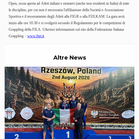
Gare e Risultati
Open, ossia aperta ad Atleti italiani e stranieri (anche non residenti in Italia) di tutte
Albi Federali
le discipline, per cui non è necessaria l'affiliazione della Società o Associazione
Arbitri
Sportiva e il tesseramento degli Atleti alla FIGR o alla FIJLKAM.
La gara avrà
Lotta
inizio alle ore 10.30 e si svolgerà secondo il Regolamento per le competizioni di
La disciplina
Grappling della FILA.
Ulteriori informazioni sul sito della Federazione Italiana
News
Grappling
:
www.figr.it
Gare e Risultati
Attività Didattica
Albi Federali
Karate
Altre News
La disciplina
News
Gare e Risultati
Attività Didattica
Albi Federali
Arti marziali
Aikido
Ju Jitsu
Sumo
Capoeira
Grappling
BJJ
Pancrazio/Pankration