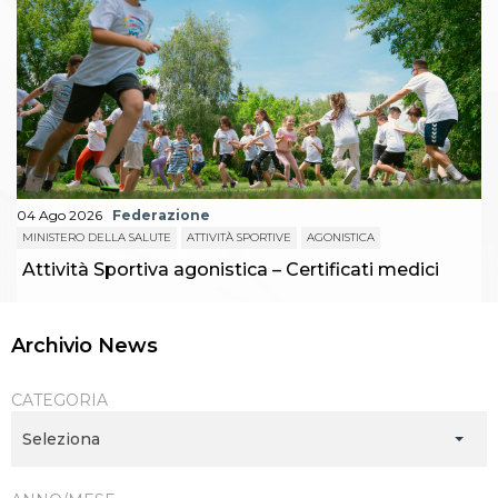
Abilitazioni
Sportello Fiscale
News
Modulistica
FAQ
Quesiti fiscali
Sostenibilità
Documenti
04 Ago 2026
Federazione
MINISTERO DELLA SALUTE
ATTIVITÀ SPORTIVE
AGONISTICA
Attività Sportiva agonistica – Certificati medici
Archivio News
CATEGORIA
Seleziona