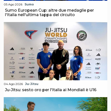
S'istrumpa
05 Ago 2026
Sumo
News
Sumo European Cup: altre due medaglie per
Calendario Attività
l'Italia nell'ultima tappa del circuito
Difesa Personale MGA
La disciplina
News
Merchandising
Mappa del sito
Cerca
Contatti
News
Cookies Accept
Newsletter
Catalogo formativo
Webinar
Corsi Monotematici
Corsi di Specializzazione
04 Ago 2026
Ju-Jitsu
Corsi FIJLKAM-FISDIR
Ju-Jitsu: sesto oro per l'Italia ai Mondiali è U16
Corsi Preparatore Fisico
Edutraining class - Didattica infantile
Corso dirigenti sportivi
Corso Direttore di Gara