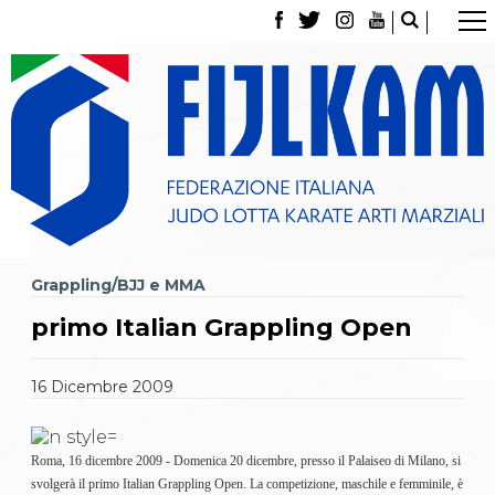
La Federazione
Tesseramento
Contatti
Norme e modulistica Affiliazioni e Tesseramenti
Polizza Assicurativa
Classifica Società Sportive con più di 100 atleti
tesserati
Azzurri
Giustizia Sportiva
Gare e Risultati
Grappling/BJJ e MMA
Archivio eventi
Dove siamo
primo Italian Grappling Open
Media
Partners
Trasparenza
16
Dicembre
2009
Judo
La disciplina
News
Roma, 16 dicembre 2009 - Domenica 20 dicembre, presso il Palaiseo di Milano, si
Attività Didattica
svolgerà il primo Italian Grappling Open.
La competizione, maschile e femminile, è