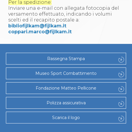
Abilitazioni
Per la spedizione:
Sportello Fiscale
Inviare una e-mail con allegata fotocopia del
News
versamento effettuato, indicando i volumi
Modulistica
scelti ed il recapito postale a:
FAQ
bibliofijlkam@fijlkam.it
Quesiti fiscali
coppari.marco@fijlkam.it
Sostenibilità
Documenti
Rassegna Stampa
Museo Sport Combattimento
Fondazione Matteo Pellicone
Polizza assicurativa
Scarica il logo