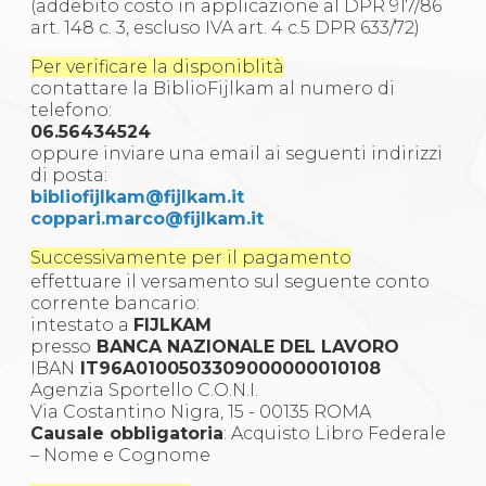
(addebito costo in applicazione al DPR 917/86
S'istrumpa
art. 148 c. 3, escluso IVA art. 4 c.5 DPR 633/72)
News
Calendario Attività
Per verificare la disponiblità
Difesa Personale MGA
contattare la BiblioFijlkam al numero di
La disciplina
telefono:
News
06.56434524
Merchandising
oppure inviare una email ai seguenti indirizzi
Mappa del sito
di posta:
Cerca
bibliofijlkam@fijlkam.it
Contatti
coppari.marco@fijlkam.it
News
Cookies Accept
Successivamente per il pagamento
Newsletter
effettuare il versamento sul seguente conto
Catalogo formativo
corrente bancario:
Webinar
intestato a
FIJLKAM
Corsi Monotematici
presso
BANCA NAZIONALE DEL LAVORO
Corsi di Specializzazione
IBAN
IT96A0100503309000000010108
Corsi FIJLKAM-FISDIR
Agenzia Sportello C.O.N.I.
Corsi Preparatore Fisico
Via Costantino Nigra, 15 - 00135 ROMA
Edutraining class - Didattica infantile
Causale obbligatoria
: Acquisto Libro Federale
Corso dirigenti sportivi
– Nome e Cognome
Corso Direttore di Gara