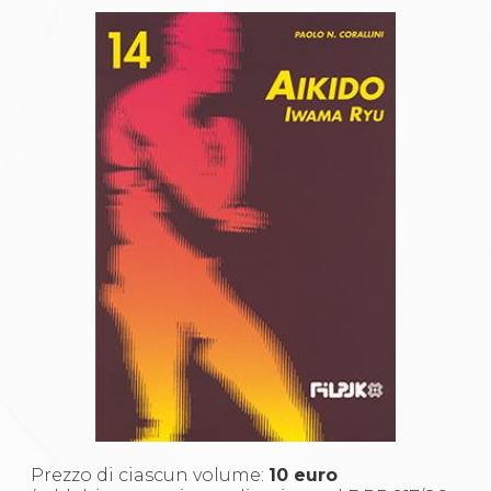
Gare e Risultati
Albi Federali
Arbitri
Lotta
La disciplina
News
Gare e Risultati
Attività Didattica
Albi Federali
Karate
La disciplina
News
Gare e Risultati
Attività Didattica
Albi Federali
Arti marziali
Aikido
Ju Jitsu
Sumo
Capoeira
Grappling
BJJ
Prezzo di ciascun volume:
10 euro
Pancrazio/Pankration