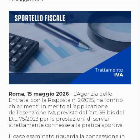
Gare e Risultati
Albi Federali
Arbitri
Lotta
La disciplina
News
Gare e Risultati
Attività Didattica
Albi Federali
Karate
La disciplina
News
Gare e Risultati
Attività Didattica
Albi Federali
Roma, 15 maggio 2026
- L’Agenzia delle
Arti marziali
Entrate, con la Risposta n. 2/2025, ha fornito
Aikido
chiarimenti in merito all’applicazione
Ju Jitsu
dell’esenzione IVA prevista dall’art. 36-bis del
Sumo
D.L. 75/2023 per le prestazioni di servizi
Capoeira
strettamente connesse alla pratica sportiva.
Grappling
BJJ
Il caso esaminato riguarda la concessione in
Pancrazio/Pankration