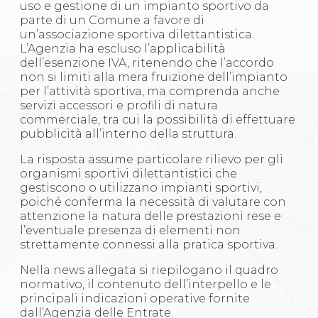
uso e gestione di un impianto sportivo da
S'istrumpa
parte di un Comune a favore di
News
un’associazione sportiva dilettantistica.
Calendario Attività
L’Agenzia ha escluso l’applicabilità
Difesa Personale MGA
dell’esenzione IVA, ritenendo che l’accordo
La disciplina
non si limiti alla mera fruizione dell’impianto
News
per l’attività sportiva, ma comprenda anche
Merchandising
servizi accessori e profili di natura
Mappa del sito
commerciale, tra cui la possibilità di effettuare
Cerca
pubblicità all’interno della struttura.
Contatti
News
La risposta assume particolare rilievo per gli
Cookies Accept
organismi sportivi dilettantistici che
Newsletter
gestiscono o utilizzano impianti sportivi,
Catalogo formativo
poiché conferma la necessità di valutare con
Webinar
attenzione la natura delle prestazioni rese e
Corsi Monotematici
l’eventuale presenza di elementi non
Corsi di Specializzazione
strettamente connessi alla pratica sportiva.
Corsi FIJLKAM-FISDIR
Corsi Preparatore Fisico
Nella news allegata si riepilogano il quadro
Edutraining class - Didattica infantile
normativo, il contenuto dell’interpello e le
Corso dirigenti sportivi
principali indicazioni operative fornite
Corso Direttore di Gara
dall’Agenzia delle Entrate.