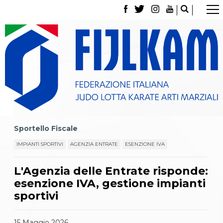
La Federazione
Tesseramento
Contatti
Norme e modulistica Affiliazioni e Tesseramenti
Polizza Assicurativa
Classifica Società Sportive con più di 100 atleti
tesserati
Azzurri
Giustizia Sportiva
Gare e Risultati
Sportello Fiscale
Archivio eventi
Dove siamo
IMPIANTI SPORTIVI
AGENZIA ENTRATE
ESENZIONE IVA
Media
Partners
L'Agenzia delle Entrate risponde:
Trasparenza
esenzione IVA, gestione impianti
Judo
La disciplina
sportivi
News
Attività Didattica
15
Maggio
2026